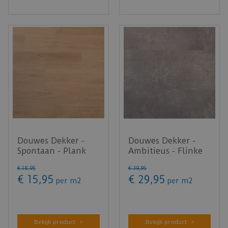
Douwes Dekker -
Douwes Dekker -
Spontaan - Plank
Ambitieus - Flinke
nootmuskaat 04953
tegel muffin 04761
€
18
,
95
€
39
,
95
(Laminaa…
(Plak…
€
15
,
95
€
29
,
95
per m2
per m2
Bekijk product
Bekijk product