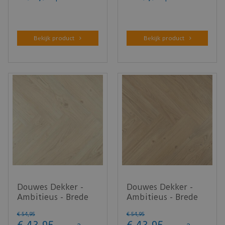
Bekijk product
Bekijk product
Douwes Dekker -
Douwes Dekker -
Ambitieus - Brede
Ambitieus - Brede
visgraat cheesecake
visgraat panna cotta
€
54
,
95
€
54
,
95
07820…
0781…