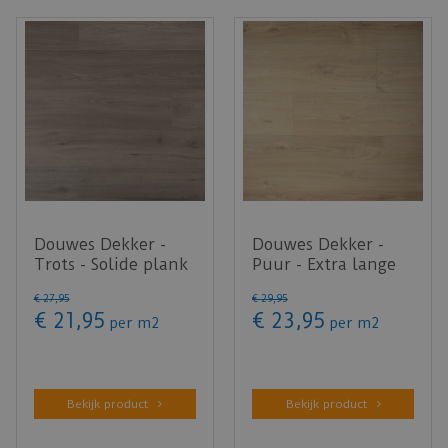
Douwes Dekker -
Douwes Dekker -
Trots - Solide plank
Puur - Extra lange
marjolein 04684
plank Komijn 4V
€
27
,
95
€
29
,
95
(Lamin…
03485 (L…
€
21
,
95
€
23
,
95
per m2
per m2
Bekijk product
Bekijk product