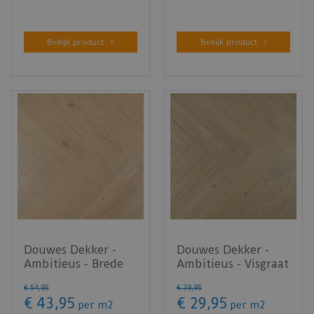
Bekijk product
Bekijk product
Douwes Dekker -
Douwes Dekker -
Ambitieus - Brede
Ambitieus - Visgraat
visgraat crème
panna cotta 07807
€
54
,
95
€
39
,
95
brûlée 078…
(Pla…
€
43
,
95
€
29
,
95
per m2
per m2