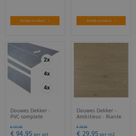
Bekijk product
Bekijk product
Douwes Dekker -
Douwes Dekker -
PVC complete
Ambitieus - Riante
traptreden set
plank panna cotta
€
121
,
95
€
39
,
95
Bitterkoek 152,…
07803 …
€
94
,
95
€
29
,
95
per set
per m2