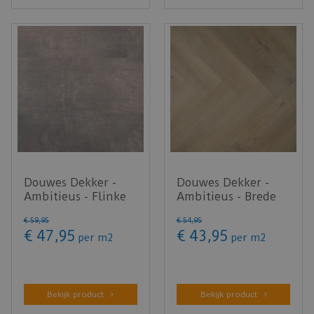
Douwes Dekker -
Douwes Dekker -
Ambitieus - Flinke
Ambitieus - Brede
tegel muffin 04864
visgraat honing
€
59
,
95
€
54
,
95
(Klik…
04874 (Kl…
€
47
,
95
€
43
,
95
per m2
per m2
Bekijk product
Bekijk product