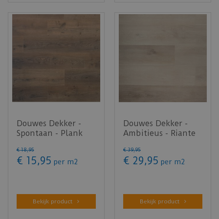
Douwes Dekker -
Douwes Dekker -
Spontaan - Plank
Ambitieus - Riante
dille 04951
plank pepermunt
€
18
,
95
€
39
,
95
(Laminaat)
04744 (P…
€
15
,
95
€
29
,
95
per m2
per m2
Bekijk product
Bekijk product