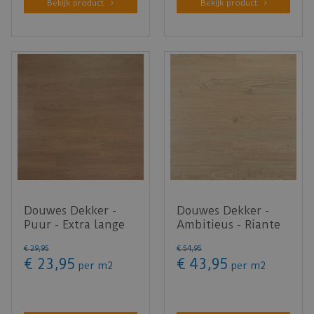
Bekijk product
Bekijk product
Douwes Dekker -
Douwes Dekker -
Puur - Extra lange
Ambitieus - Riante
plank Olijf 4MV
plank crème brûlée
€
29
,
95
€
54
,
95
03490 (L…
07813…
€
23
,
95
€
43
,
95
per m2
per m2