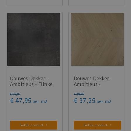
Douwes Dekker -
Douwes Dekker -
Ambitieus - Flinke
Ambitieus -
tegel macaron 04865
Hongaarse punt
€
59
,
95
€
49
,
95
(Kli…
panna cotta 0781…
€
47
,
95
€
37
,
25
per m2
per m2
Bekijk product
Bekijk product