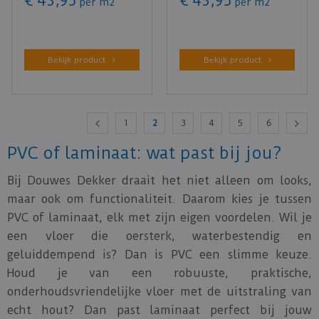
€
43
,
95
€
43
,
95
per m2
per m2
Bekijk product
Bekijk product
1
2
3
4
5
6
PVC of laminaat: wat past bij jou?
Bij Douwes Dekker draait het niet alleen om looks,
maar ook om functionaliteit. Daarom kies je tussen
PVC of laminaat, elk met zijn eigen voordelen. Wil je
een vloer die oersterk, waterbestendig en
geluiddempend is? Dan is PVC een slimme keuze.
Houd je van een robuuste, praktische,
onderhoudsvriendelijke vloer met de uitstraling van
echt hout? Dan past laminaat perfect bij jouw