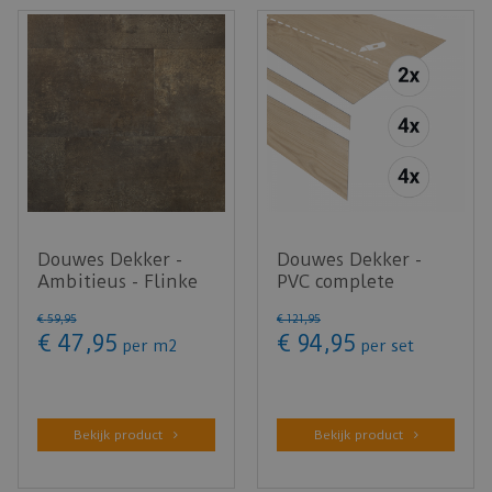
Douwes Dekker -
Douwes Dekker -
Ambitieus - Flinke
PVC complete
tegel brownie 04866
traptreden set
€
59
,
95
€
121
,
95
(Kli…
Panna Cotta 152…
€
47
,
95
€
94
,
95
per m2
per set
Bekijk product
Bekijk product