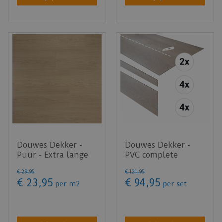
Douwes Dekker -
Douwes Dekker -
Puur - Extra lange
PVC complete
plank Truffel 4MV
traptreden set
€
29
,
95
€
121
,
95
03488 …
Honing 152,4cm …
€
23
,
95
€
94
,
95
per m2
per set