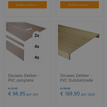
Bekijk product
Bekijk product
Douwes Dekker -
Douwes Dekker -
PVC complete
PVC Dubbeltrede
traptreden set
gemberkoek
€
121
,
95
€
199
,
88
Boterkoek Ultra…
Ultramat 150x61c…
€
94
,
95
€
169
,
90
per set
per stuk