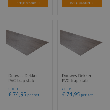
Bekijk product
Bekijk product
Douwes Dekker -
Douwes Dekker -
PVC trap slab
PVC trap slab
Honing 152,4cm - 4
Spekkoek Ultramat -
€
111
,
34
€
111
,
34
stuks (PVC)
4 stuks
€
74
,
95
€
74
,
95
per set
per set