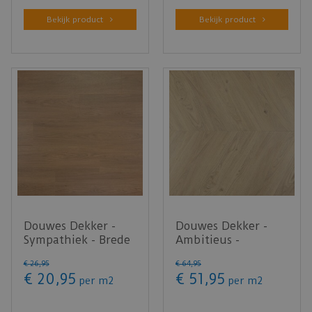
Bekijk product
Bekijk product
Douwes Dekker -
Douwes Dekker -
Sympathiek - Brede
Ambitieus -
plank Olijf 4MV
Hongaarse punt
€
26
,
95
€
64
,
95
03482 (L…
panna cotta 0782…
€
20
,
95
€
51
,
95
per m2
per m2