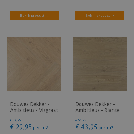
Bekijk product
Bekijk product
Douwes Dekker -
Douwes Dekker -
Ambitieus - Visgraat
Ambitieus - Riante
crème brûlée 07805
plank panna cotta
€
39
,
95
€
54
,
95
(Pl…
07815 …
€
29
,
95
€
43
,
95
per m2
per m2