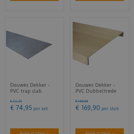
Douwes Dekker -
Douwes Dekker -
PVC trap slab
PVC Dubbeltrede
Bitterkoek 152,4cm -
boterkoek Ultramat
€
111
,
34
€
199
,
88
4 stuks …
150x61cm…
€
74
,
95
€
169
,
90
per set
per stuk
Bekijk product
Bekijk product