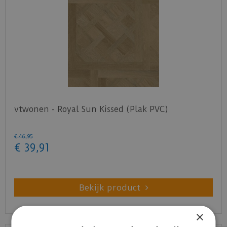
vtwonen - Royal Sun Kissed (Plak PVC)
€
46
,
95
€
39
,
91
Bekijk product
×