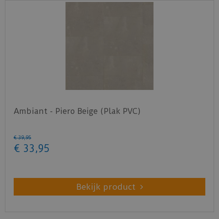
Ambiant - Piero Beige (Plak PVC)
€
39
,
95
€
33
,
95
Bekijk product