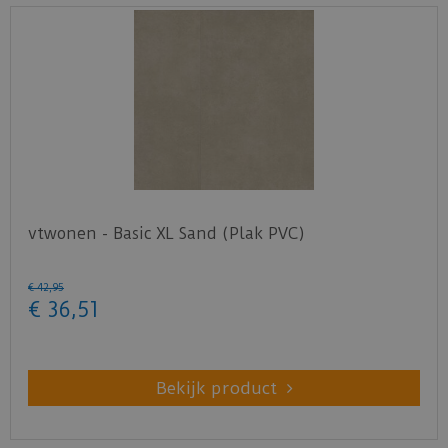
vtwonen - Basic XL Sand (Plak PVC)
€
42
,
95
€
36
,
51
Bekijk product