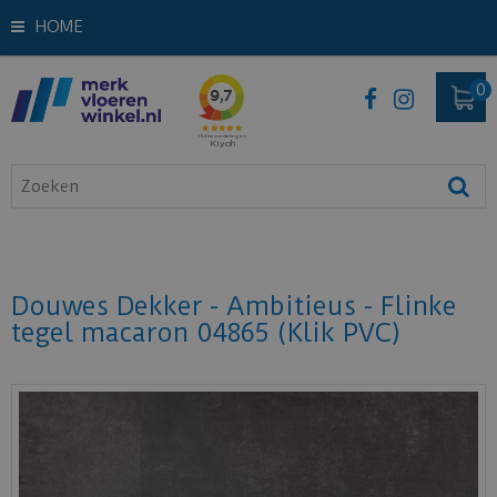
HOME
Douwes Dekker - Ambitieus - Flinke
tegel macaron 04865 (Klik PVC)