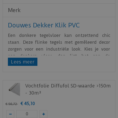
Merk
Douwes Dekker Klik PVC
Een donkere tegelvloer kan ontzettend chic
staan. Deze flinke tegels met gemêleerd decor
zorgen voor een industriële look. Kies je voor
een donkere vloer, dan ligt het aan de
Lees meer
afmetingen van de ruimte en de hoeveelheid
daglicht welke kleur muren en meubels het
beste passen. In kleinere ruimten kan je de
wanden het beste licht houden. Maar wees niet
Vochtfolie Diffufol SD-waarde >150m
bang voor kleur! Deze donkere tegel combineert
- 30m²
prachtig met een koningsblauwe of
€
45
,
10
smaragdgroene wand. Een beetje lef in je
€
56
,
72
interieur zorgt voor een opgetogen gevoel!