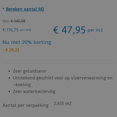
Bereken aantal M2
Van
€
145
,
98
€
47
,
95
€
116
,
75
per m2
per stuk
Nu met 20% korting
-
€
29
,
23
Zeer geluidsarm
Uitstekend geschikt voor op vloerverwarming en
–koeling
Zeer waterbestendig
2,435 m2
Aantal per verpakking