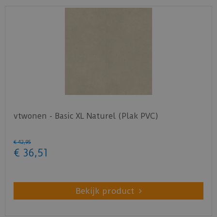
vtwonen - Basic XL Naturel (Plak PVC)
€
42
,
95
€
36
,
51
Bekijk product