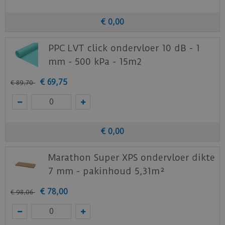
De Tegel macaron PVC is naast de klik-uitvoering
ook beschikbaar als
plak-PVC
. De decoren van de
€
0
,
00
plak-PVC komen overeen met de klik variant, de
dikte en afmetingen van deze vloeren zijn
PPC LVT click ondervloer 10 dB - 1
anders.
mm - 500 kPa - 15m2
De Klik PVC vloeren van Douwes Dekker hebben
€
69
,
75
€
89
,
70
een
geïntegreerde ondervloer
en zijn dankzij het
eenvoudige fold-down legsysteem gemakkelijk
te installeren.
€
0
,
00
De Douwes Dekker Ambitieus klik-PVC vloeren
worden rechtstreeks op een vochtfolie
Marathon Super XPS ondervloer dikte
geïnstalleerd. Wanneer extra
7 mm - pakinhoud 5,31m²
contactgeluiddemping vereist is (10 dB-eis)
kunnen de vloeren geïnstalleerd worden op de
€
78
,
00
€
98
,
06
PPC LVT click ondervloer 10 dB - 1 mm - 500
kPa (86150) of de Marathon Super
ondervloer (86575).