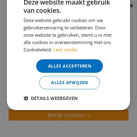
Deze website maakt gebruik
van cookies.
BEREIKBAARHEID
In verband met de vakantie periode zijn wij
Deze website gebruikt cookies om uw
t/m 14 augustus telefonisch helaas niet
gebruikerservaring te verbeteren. Door
onze website te gebruiken, stemt u in met
bereikbaar.
alle cookies in overeenstemming met ons
Bestelling worden uiteraard verwerkt
Cookiebeleid.
Lees verder
echter iets minder snel dan wat je van ons
gewend bent.
ALLES ACCEPTEREN
Ambiant - Piero Beige (Klik PVC)
Voor vragen kan je ons bereiken via
email:
info@merkvloerenwinkel.nl
ALLES AFWIJZEN
€
49
,
95
€
42
,
45
DETAILS WEERGEVEN
Bekijk product