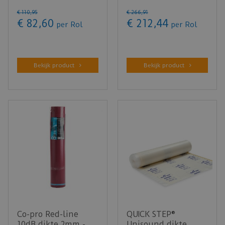
15m²
€
110
,
95
€
266
,
91
€
82
,
60
€
212
,
44
per Rol
per Rol
Bekijk product
Bekijk product
Co-pro Red-line
QUICK STEP®
10dB dikte 2mm -
Unisound dikte