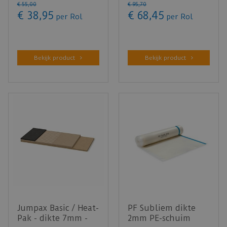
€
55
,
00
€
95
,
70
15m²
€
38
,
95
€
68
,
45
per Rol
per Rol
Bekijk product
Bekijk product
Jumpax Basic / Heat-
PF Subliem dikte
Pak - dikte 7mm -
2mm PE-schuim