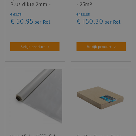
Plus dikte 2mm -
- 25m²
15m²
€
63
,
75
€
188
,
85
€
50
,
95
€
150
,
30
per Rol
per Rol
Bekijk product
Bekijk product