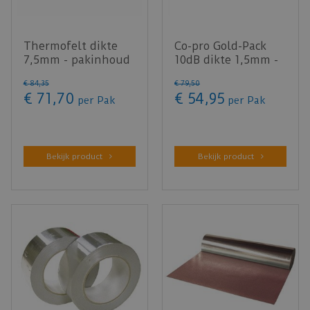
Thermofelt dikte
Co-pro Gold-Pack
7,5mm - pakinhoud
10dB dikte 1,5mm -
9,13m²
10m²
€
84
,
35
€
79
,
50
€
71
,
70
€
54
,
95
per Pak
per Pak
Bekijk product
Bekijk product