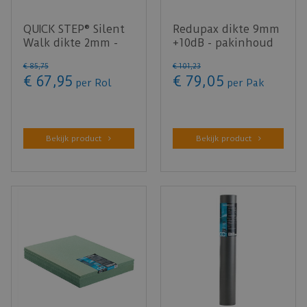
QUICK STEP® Silent
Redupax dikte 9mm
Walk dikte 2mm -
+10dB - pakinhoud
7m²
8,12m²
€
85
,
75
€
101
,
23
€
67
,
95
€
79
,
05
per Rol
per Pak
Bekijk product
Bekijk product