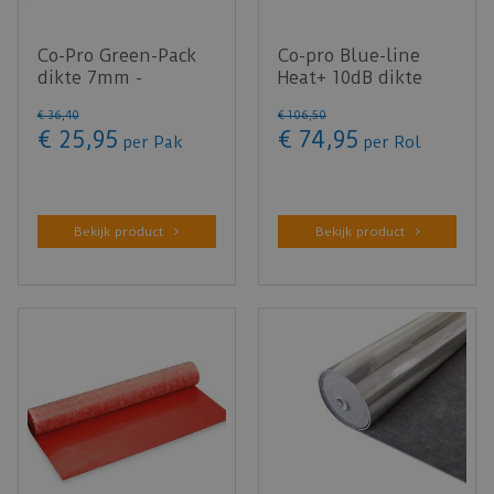
Co-Pro Green-Pack
Co-pro Blue-line
dikte 7mm -
Heat+ 10dB dikte
pakinhoud 7m²
1,2mm - 15m²
€
36
,
40
€
106
,
50
€
25
,
95
€
74
,
95
per Pak
per Rol
Bekijk product
Bekijk product