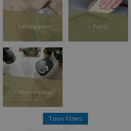
Lamelparket
Tapijt
Vloerkleden
Toon filters