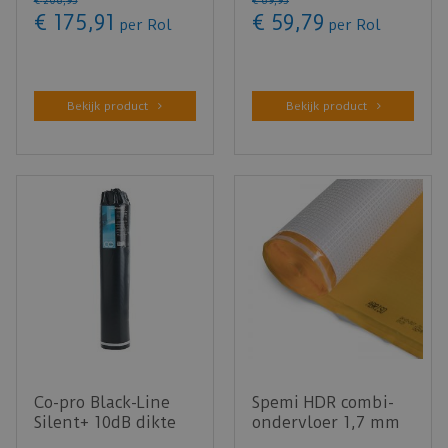
€
206
,
95
€
69
,
95
€
175
,
91
€
59
,
79
per Rol
per Rol
Bekijk product
Bekijk product
Co-pro Black-Line
Spemi HDR combi-
Silent+ 10dB dikte
ondervloer 1,7 mm
3mm - 10m²
+10 dB laminaat -