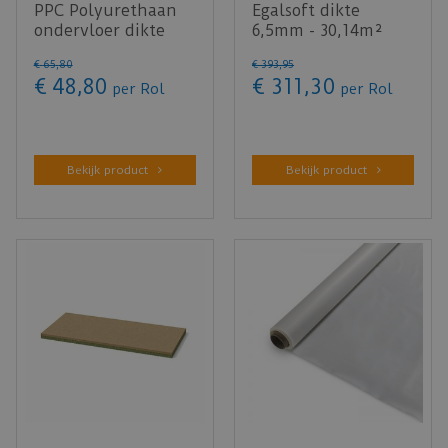
PPC Polyurethaan
Egalsoft dikte
ondervloer dikte
6,5mm - 30,14m²
2mm - 10m²
€
65
,
80
€
393
,
95
€
48
,
80
€
311
,
30
per Rol
per Rol
Bekijk product
Bekijk product