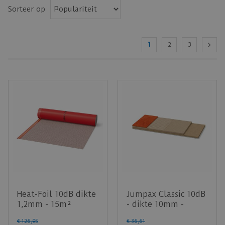
Sorteer op
1
2
3
Heat-Foil 10dB dikte
Jumpax Classic 10dB
1,2mm - 15m²
- dikte 10mm -
pakinhoud 2,88m²
€
126
,
95
€
36
,
61