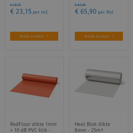
pakinhoud 2,88m²
10dB - 15m²
€
29
,
29
€
82
,
95
€
23
,
15
€
65
,
90
per m2
per Rol
Bekijk product
Bekijk product
RedFloor dikte 1mm
Heat Blok dikte
+ 10 dB PVC klik -
8mm - 25m²