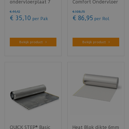
ondervloerplaat 7
Comfort Ondervloer
mm
dikte 1,15mm - 15m²
€
44
,
42
€
108
,
75
€
35
,
10
€
86
,
95
per Pak
per Rol
Bekijk product
Bekijk product
QUICK STEP® Basic
Heat Blok dikte 6mm