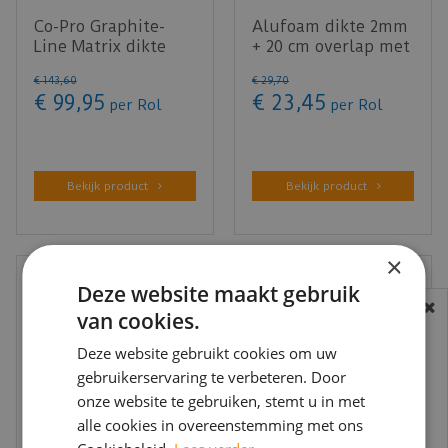
Co-Pro Graphite-
Alufoam dikte 2mm
Line Matrix dikte
+ 20 cm overlap met
2,0mm - 8m²
plakstrip - 15m²
€
143
,
60
€
29
,
70
€
99
,
95
€
23
,
45
per Rol
per Rol
Bekijk product
Bekijk product
×
Deze website maakt gebruik
van cookies.
BEREIKBAARHEID
In verband met de vakantie periode zijn wij
Deze website gebruikt cookies om uw
gebruikerservaring te verbeteren. Door
t/m 14 augustus telefonisch helaas niet
onze website te gebruiken, stemt u in met
bereikbaar.
alle cookies in overeenstemming met ons
Bestelling worden uiteraard verwerkt