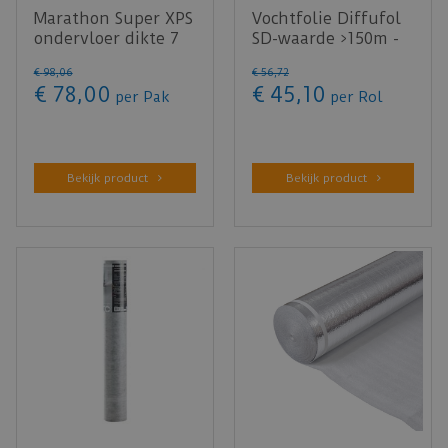
Marathon Super XPS
Vochtfolie Diffufol
ondervloer dikte 7
SD-waarde >150m -
mm - pakinhoud
30m²
€
98
,
06
€
56
,
72
5,31m²
€
78
,
00
€
45
,
10
per Pak
per Rol
Bekijk product
Bekijk product