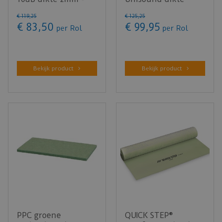
15m²
2mm - 15m²
€
119
,
25
€
125
,
25
€
83
,
50
€
99
,
95
per Rol
per Rol
Bekijk product
Bekijk product
PPC groene
QUICK STEP®