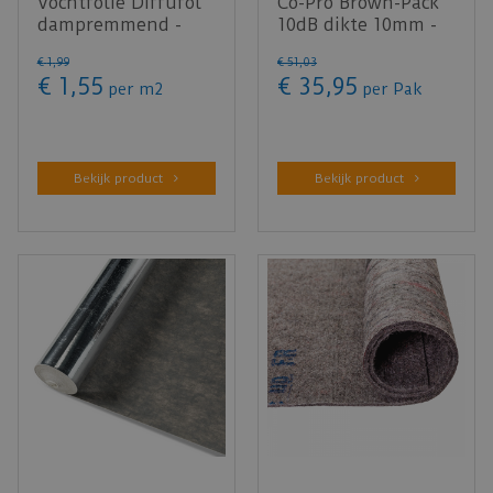
Vochtfolie Diffufol
Co-Pro Brown-Pack
dampremmend -
10dB dikte 10mm -
50m²
pakinhoud 4,66m²
€
1
,
99
€
51
,
03
€
1
,
55
€
35
,
95
per m2
per Pak
Bekijk product
Bekijk product