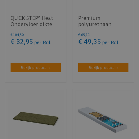
QUICK STEP® Heat
Premium
Ondervloer dikte
polyurethaan
1,55mm - 10m²
ondervloer dikte
€
104
,
50
€
65
,
10
3,2mm - 7m²
€
82
,
95
€
49
,
35
per Rol
per Rol
Bekijk product
Bekijk product