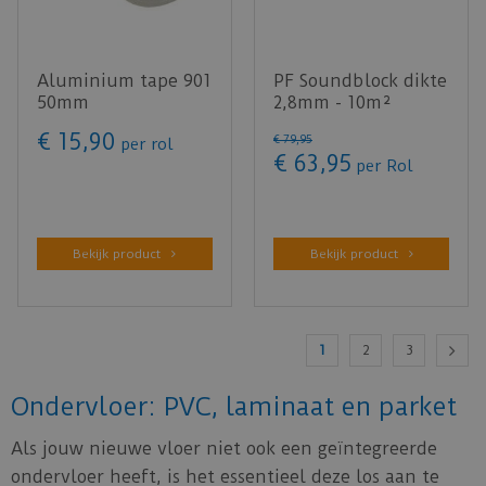
Aluminium tape 901
PF Soundblock dikte
50mm
2,8mm - 10m²
€
15
,
90
€
79
,
95
per rol
€
63
,
95
per Rol
Bekijk product
Bekijk product
1
2
3
Ondervloer: PVC, laminaat en parket
Als jouw nieuwe vloer niet ook een geïntegreerde
ondervloer heeft, is het essentieel deze los aan te