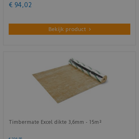
laminaatvloer.
€
94
,
02
Download
hier
het officiële certificaat t.b.v. de
geluidsreductie.
Bekijk product
Timbermate Excel dikte 3,6mm - 15m²
€
206
,
95