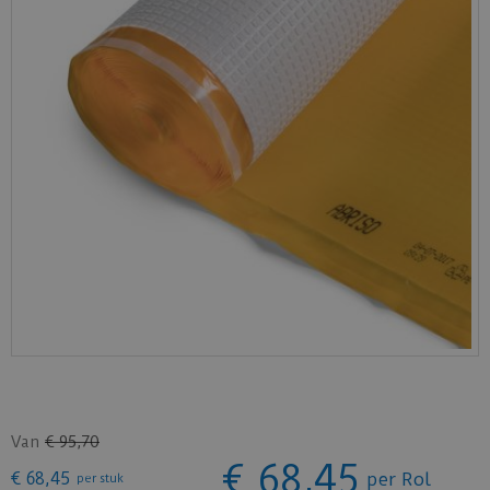
Van
€
95
,
70
€
68
,
45
€
68
,
45
per Rol
per stuk