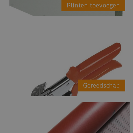
Plinten toevoegen
Gereedschap