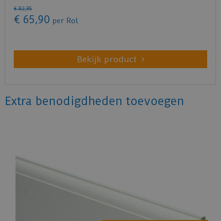
€
82
,
95
€
65
,
90
per Rol
Bekijk product
Extra benodigdheden toevoegen