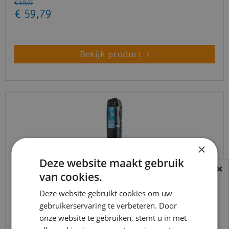
€
69
,
95
€
59
,
79
Bekijk product
×
Deze website maakt gebruik
van cookies.
BEREIKBAARHEID
In verband met de vakantie periode zijn wij
Deze website gebruikt cookies om uw
t/m 14 augustus telefonisch helaas niet
gebruikerservaring te verbeteren. Door
Co-pro Black-Line Silent+ 10dB dikte 3mm - 10m²
onze website te gebruiken, stemt u in met
bereikbaar.