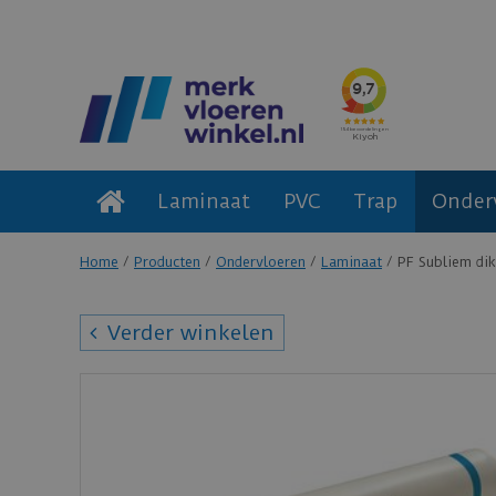
Laminaat
PVC
Trap
Onder
Home
Producten
Ondervloeren
Laminaat
PF Subliem di
Verder winkelen