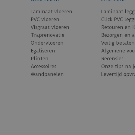
Laminaat vloeren
Laminaat leg
PVC vloeren
Click PVC leg
Visgraat vloeren
Retouren en 
Traprenovatie
Bezorgen en 
Ondervloeren
Veilig betalen
Egaliseren
Algemene voo
Plinten
Recensies
Accessoires
Onze tips na 
Wandpanelen
Levertijd opv