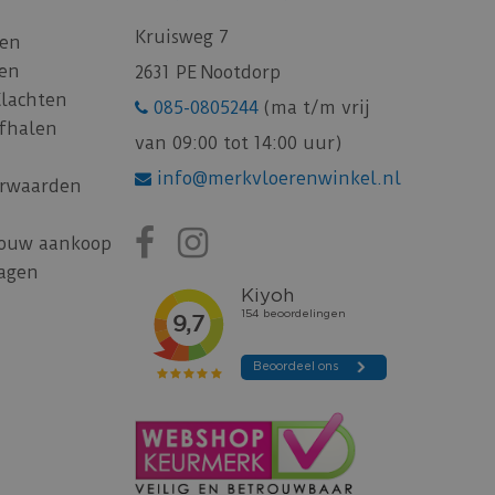
Kruisweg 7
gen
gen
2631 PE Nootdorp
Klachten
085-0805244
(ma t/m vrij
afhalen
van 09:00 tot 14:00 uur)
info@merkvloerenwinkel.nl
rwaarden
jouw aankoop
ragen