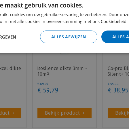
ter
e maakt gebruik van cookies.
EPLF inzake laminaatondervloeren
ruikt cookies om uw gebruikerservaring te verbeteren. Door onze
binding
 u in met alle cookies in overeenstemming met ons Cookiebeleid.
ppen
ERGEVEN
ALLES AFWIJZEN
ALLES 
 plaatsen
ervloer mag voor vloerverwarming niet hoger zijn dan 0,1
cel dikte
Isosilence dikte 3mm -
Co-pro Bl
10m²
Silent+ 
- 10m²
€
69
,
95
€
55
,
00
€
59
,
79
€
38
,
95
 de geluidsreductie.
duct
Bekijk product
Bekij