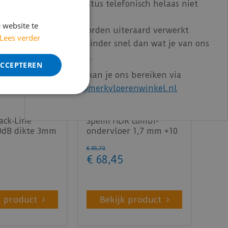
t/m 14 augustus telefonisch helaas niet
bereikbaar.
 website te
Bestelling worden uiteraard verwerkt
Lees verder
echter iets minder snel dan wat je van ons
gewend bent.
ACCEPTEREN
Voor vragen kan je ons bereiken via
email:
info@merkvloerenwinkel.nl
5 m²K/W. Voor vloerkoeling is dat slechts
ack-Line
Spemi HDR combi-
10dB dikte 3mm
ondervloer 1,7 mm +10
dB laminaat - 15m²
€
95
,
70
€
68
,
45
k product
Bekijk product