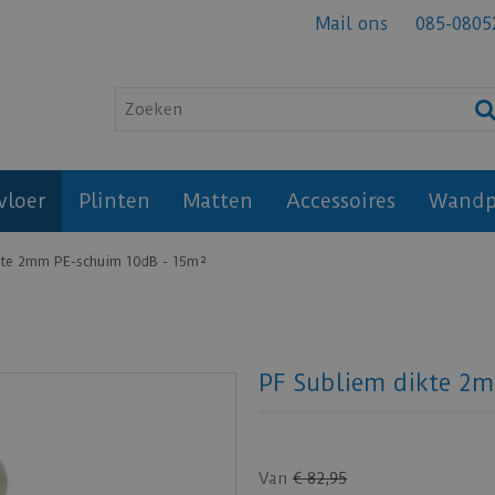
Mail ons
085-0805
vloer
Plinten
Matten
Accessoires
Wandp
kte 2mm PE-schuim 10dB - 15m²
PF Subliem dikte 2
Van
€
82
,
95