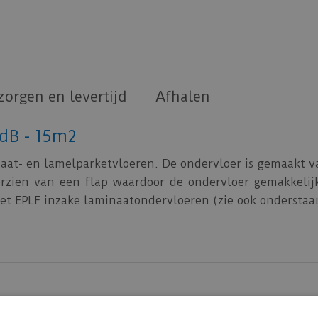
zorgen en levertijd
Afhalen
dB - 15m2
inaat- en lamelparketvloeren. De ondervloer is gemaakt 
orzien van een flap waardoor de ondervloer gemakkelijk 
het EPLF inzake laminaatondervloeren (zie ook onderstaa
(in combinatie met 8 mm laminaat)
CS):> 50 kPa (Gemeten bij 0,5 mm indrukking cfr. CEN/T
C): 10 kPa