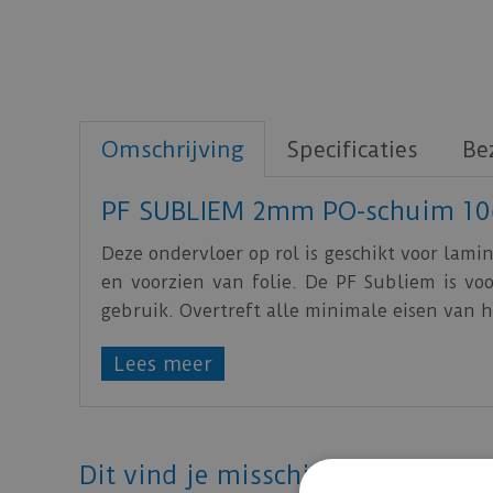
Omschrijving
Specificaties
Be
PF SUBLIEM 2mm PO-schuim 10
Deze ondervloer op rol is geschikt voor lam
en voorzien van folie. De PF Subliem is vo
gebruik. Overtreft alle minimale eisen van 
Contactgeluidisolatie (IS) 10dB ?Llin* 
Lees meer
Reflectiegeluid (RWS): 15%
Drukweerstand/kortstondige belasting (
Kruipweerstand/langdurige belasting (C
Dit vind je misschien ook mooi!
Warmteweerstand (R): 0,045 m2 K/W