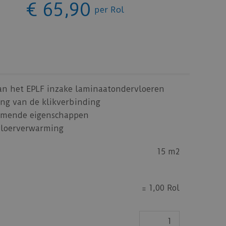
€
65
,
90
per Rol
van het EPLF inzake laminaatondervloeren
ng van de klikverbinding
mmende eigenschappen
 vloerverwarming
15 m2
=
1,00 Rol