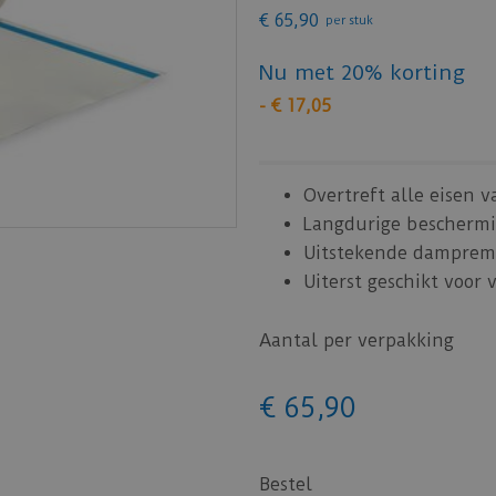
€
65
,
90
per stuk
Nu met 20% korting
-
€
17
,
05
Overtreft alle eisen 
Langdurige beschermi
Uitstekende dampre
Uiterst geschikt voor
Aantal per verpakking
€
65
,
90
Bestel