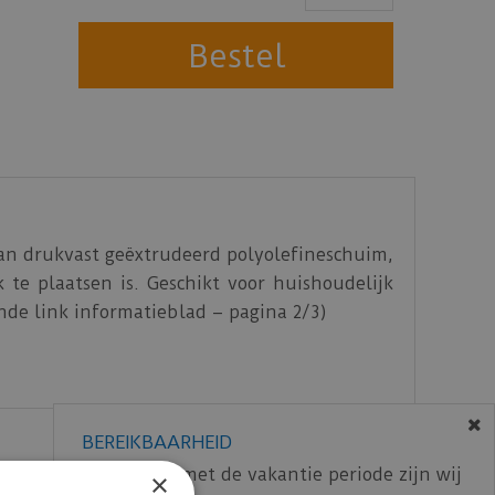
van drukvast geëxtrudeerd polyolefineschuim,
te plaatsen is. Geschikt voor huishoudelijk
nde link informatieblad – pagina 2/3)
S 16354 voor laminaatondervloeren.)
BEREIKBAARHEID
In verband met de vakantie periode zijn wij
×