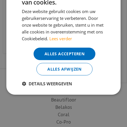
van cookies.
BEREIKBAARHEID
In verband met de vakantie periode zijn wij
Deze website gebruikt cookies om uw
t/m 14 augustus telefonisch helaas niet
gebruikerservaring te verbeteren. Door
Ondervloeren
onze website te gebruiken, stemt u in met
bereikbaar.
alle cookies in overeenstemming met ons
Bestelling worden uiteraard verwerkt
Cookiebeleid.
Lees verder
echter iets minder snel dan wat je van ons
gewend bent.
ALLES ACCEPTEREN
Voor vragen kan je ons bereiken via
email:
info@merkvloerenwinkel.nl
ALLES AFWIJZEN
Onze merken
DETAILS WEERGEVEN
Ambiant
Beautifloor
Belakos
Coral
Co-Pro