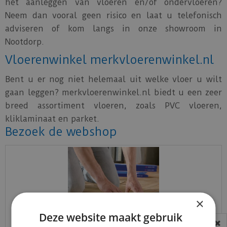
het aanleggen van vloeren en/of ondervloeren?
Neem dan vooral geen risico en laat u telefonisch
adviseren of kom langs in onze showroom in
Nootdorp.
Vloerenwinkel merkvloerenwinkel.nl
Bent u er nog niet helemaal uit welke vloer u wilt
gaan leggen? merkvloerenwinkel.nl biedt u een zeer
breed assortiment vloeren, zoals PVC vloeren,
kliklaminaat en parket.
Bezoek de webshop
×
Deze website maakt gebruik