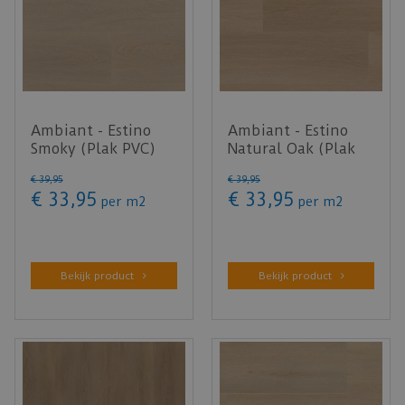
Ambiant - Estino
Ambiant - Estino
Smoky (Plak PVC)
Natural Oak (Plak
PVC)
€
39
,
95
€
39
,
95
€
33
,
95
€
33
,
95
per
m2
per
m2
Bekijk product
Bekijk product