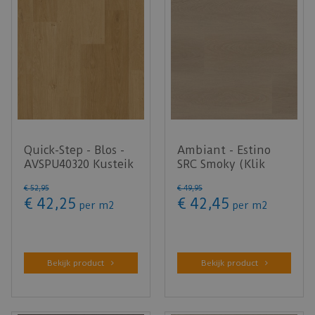
Quick-Step - Blos -
Ambiant - Estino
AVSPU40320 Kusteik
SRC Smoky (Klik
honing (Klik PVC)
PVC)
€
52
,
95
€
49
,
95
€
42
,
25
€
42
,
45
per m2
per
m2
Bekijk product
Bekijk product