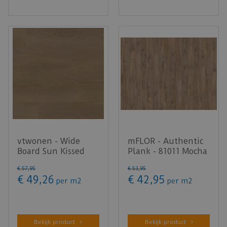
vtwonen - Wide
mFLOR - Authentic
Board Sun Kissed
Plank - 81011 Mocha
(Klik PVC)
(Plak PVC)
€
57
,
95
€
53
,
95
€
49
,
26
€
42
,
95
per m2
per m2
Bekijk product
Bekijk product