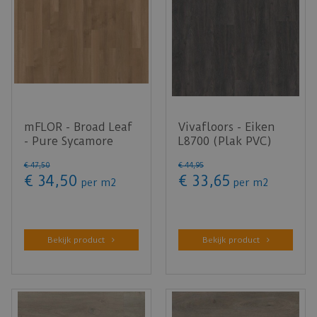
mFLOR - Broad Leaf
Vivafloors - Eiken
- Pure Sycamore
L8700 (Plak PVC)
41822 (Plak PVC)
€
47
,
50
€
44
,
95
€
34
,
50
€
33
,
65
per m2
per m2
Bekijk product
Bekijk product