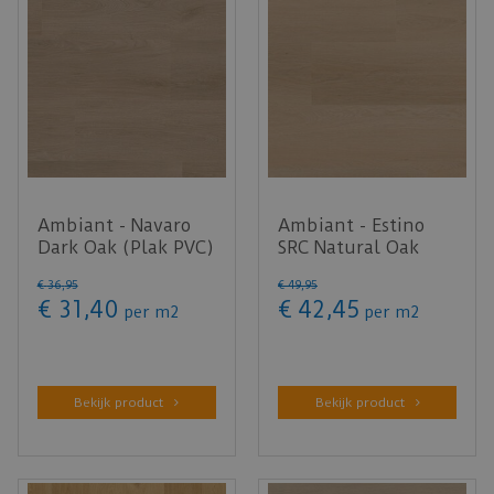
Ambiant - Navaro
Ambiant - Estino
Dark Oak (Plak PVC)
SRC Natural Oak
(Klik PVC)
€
36
,
95
€
49
,
95
€
31
,
40
€
42
,
45
per
m2
per
m2
Bekijk product
Bekijk product