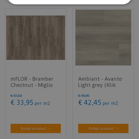
mFLOR - Bramber
Ambiant - Avanto
Chestnut - Miglio
Light grey (Klik
81611 (Plak PVC)
PVC)
€
47
,
50
€
49
,
95
€
33
,
95
€
42
,
45
per m2
per m2
Bekijk product
Bekijk product