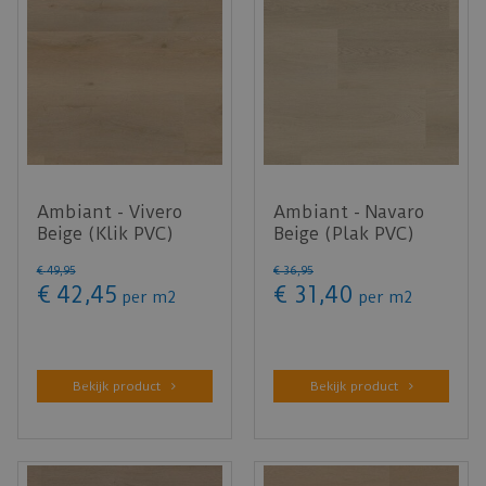
Ambiant - Vivero
Ambiant - Navaro
Beige (Klik PVC)
Beige (Plak PVC)
€
49
,
95
€
36
,
95
€
42
,
45
€
31
,
40
per
m2
per
m2
Bekijk product
Bekijk product