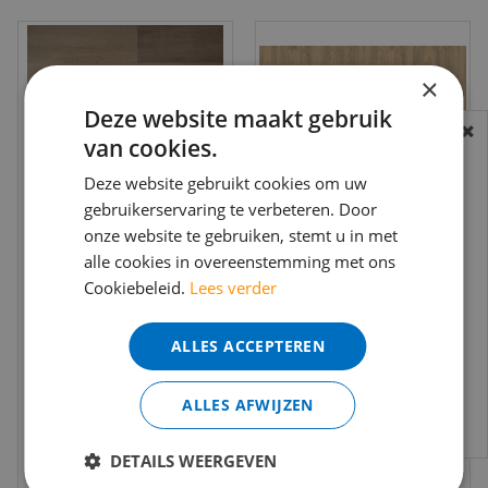
×
Deze website maakt gebruik
van cookies.
BEREIKBAARHEID
In verband met de vakantie periode zijn wij
Deze website gebruikt cookies om uw
t/m 14 augustus telefonisch helaas niet
gebruikerservaring te verbeteren. Door
onze website te gebruiken, stemt u in met
bereikbaar.
alle cookies in overeenstemming met ons
Bestelling worden uiteraard verwerkt
Douwes Dekker -
mFLOR - Authentic
Cookiebeleid.
Lees verder
Ambitieus - Riante
Oak XL 56314 -
echter iets minder snel dan wat je van ons
plank honing 04850
Piedmont (Plak
gewend bent.
€
54
,
95
€
53
,
95
(Klik…
PVC)
ALLES ACCEPTEREN
€
43
,
95
€
39
,
95
per m2
per m2
Voor vragen kan je ons bereiken via
email:
info@merkvloerenwinkel.nl
ALLES AFWIJZEN
Bekijk product
Bekijk product
DETAILS WEERGEVEN