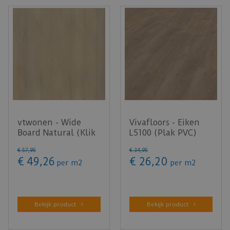
vtwonen - Wide
Vivafloors - Eiken
Board Natural (Klik
L5100 (Plak PVC)
PVC)
€
57
,
95
€
34
,
95
€
49
,
26
€
26
,
20
per m2
per m2
Bekijk product
Bekijk product