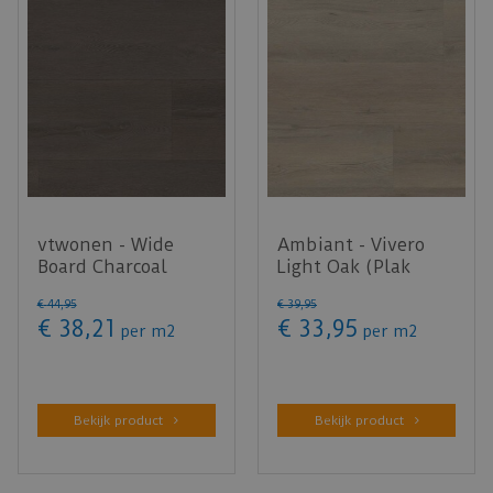
vtwonen - Wide
Ambiant - Vivero
Board Charcoal
Light Oak (Plak
(Plak PVC)
PVC)
€
44
,
95
€
39
,
95
€
38
,
21
€
33
,
95
per m2
per m2
Bekijk product
Bekijk product