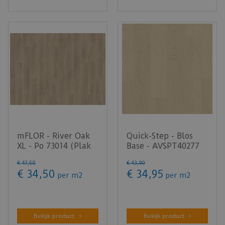
mFLOR - River Oak
Quick-Step - Blos
XL - Po 73014 (Plak
Base - AVSPT40277
PVC)
Karnemelk eik (Klik
€
47
,
50
€
43
,
90
PVC)
€
34
,
50
€
34
,
95
per m2
per m2
Bekijk product
Bekijk product