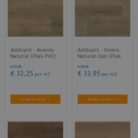
Ambiant - Avanto
Ambiant - Vivero
Natural (Plak PVC)
Natural Oak (Plak
PVC)
€
37
,
95
€
39
,
95
€
32
,
25
€
33
,
95
per m2
per m2
Bekijk product
Bekijk product