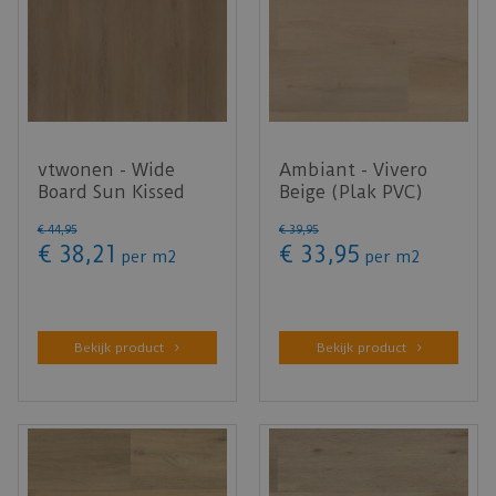
vtwonen - Wide
Ambiant - Vivero
Board Sun Kissed
Beige (Plak PVC)
(Plak PVC)
€
44
,
95
€
39
,
95
€
38
,
21
€
33
,
95
per m2
per
m2
Bekijk product
Bekijk product