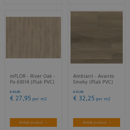
mFLOR - River Oak -
Ambiant - Avanto
Po 63014 (Plak PVC)
Smoky (Plak PVC)
€
35
,
95
€
37
,
95
€
27
,
95
€
32
,
25
per m2
per m2
Bekijk product
Bekijk product