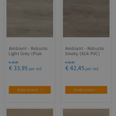
Ambiant - Robusto
Ambiant - Robusto
Light Grey (Plak
Smoky (Klik PVC)
PVC)
€
39
,
95
€
49
,
95
€
33
,
95
€
42
,
45
per m2
per m2
Bekijk product
Bekijk product