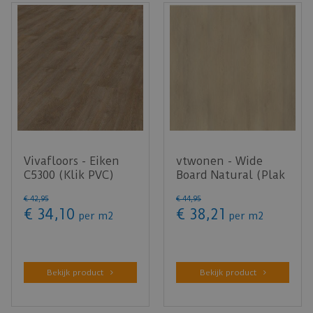
Vivafloors - Eiken
vtwonen - Wide
C5300 (Klik PVC)
Board Natural (Plak
PVC)
€
42
,
95
€
44
,
95
€
34
,
10
€
38
,
21
per m2
per m2
Bekijk product
Bekijk product