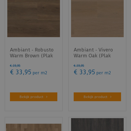
Ambiant - Robusto
Ambiant - Vivero
Warm Brown (Plak
Warm Oak (Plak
PVC)
PVC)
€
39
,
95
€
39
,
95
€
33
,
95
€
33
,
95
per m2
per
m2
Bekijk product
Bekijk product