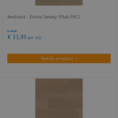
Ambiant - Estino Smoky (Plak PVC)
€
39
,
95
€
33
,
95
per
m2
Bekijk product