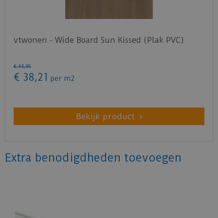
vtwonen - Wide Board Sun Kissed (Plak PVC)
€
44
,
95
€
38
,
21
per m2
Bekijk product
Extra benodigdheden toevoegen