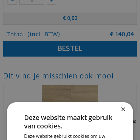
€
0
,
00
Totaal (incl. BTW)
€
140
,
04
Dit vind je misschien ook mooi!
×
Deze website maakt gebruik
van cookies.
BEREIKBAARHEID
In verband met de vakantie periode zijn wij
Deze website gebruikt cookies om uw