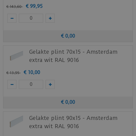
Staal aanvragen
€
99
,
95
€
143
,
60
Benieuwd hoe deze nieuwe vloer eruit ziet bij je
nieuwe of huidige meubels? Vraag dan
nu
hier
een staal op van deze vloer bij Ambiant.
€
0
,
00
Gelakte plint 70x15 - Amsterdam
extra wit RAL 9016
€
10
,
00
€
13
,
95
€
0
,
00
Gelakte plint 90x15 - Amsterdam
extra wit RAL 9016