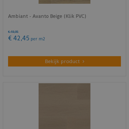
Ambiant - Avanto Beige (Klik PVC)
€
49
,
95
€
42
,
45
per m2
Bekijk product