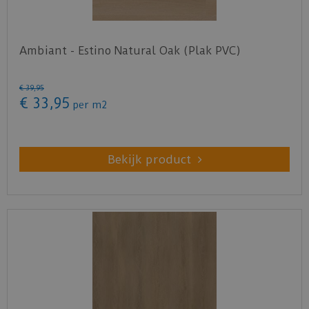
Ambiant - Estino Natural Oak (Plak PVC)
€
39
,
95
€
33
,
95
per
m2
Bekijk product