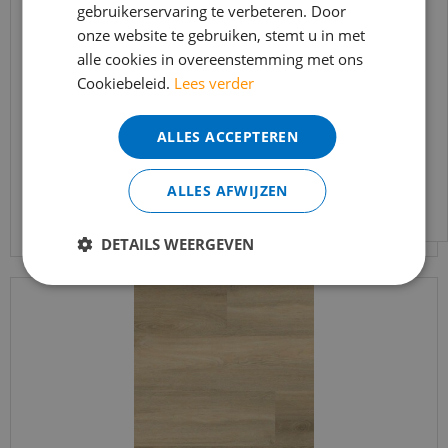
gebruikerservaring te verbeteren. Door
t/m 14 augustus telefonisch helaas niet
onze website te gebruiken, stemt u in met
bereikbaar.
Ambiant - Avanto Beige (Plak PVC)
alle cookies in overeenstemming met ons
Bestelling worden uiteraard verwerkt
Cookiebeleid.
Lees verder
echter iets minder snel dan wat je van ons
€
37
,
95
gewend bent.
€
32
,
25
per m2
ALLES ACCEPTEREN
Voor vragen kan je ons bereiken via
email:
info@merkvloerenwinkel.nl
ALLES AFWIJZEN
Bekijk product
DETAILS WEERGEVEN