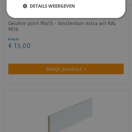
DETAILS WEERGEVEN
Gelakte plint 90x15 - Amsterdam extra wit RAL
9016
€
18
,
25
€
13
,
00
Bekijk product