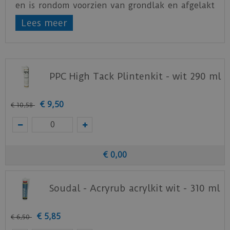
en is rondom voorzien van grondlak en afgelakt
met een milieuvriendelijke watergedragen lak.
Lees meer
De Co-pro gelakte plint amsterdam wit 90x15
kan direct geplaatst worden.
PPC High Tack Plintenkit - wit 290 ml
€
9
,
50
€
10
,
58
€
0
,
00
Soudal - Acryrub acrylkit wit - 310 ml
€
5
,
85
€
6
,
50