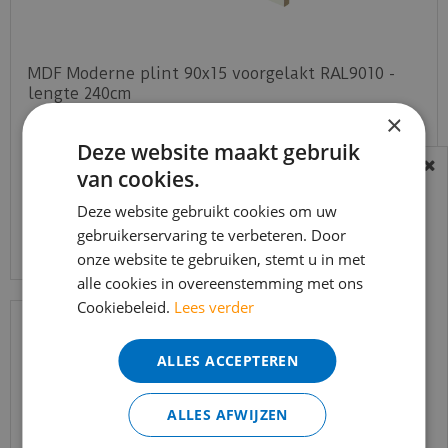
MDF Moderne plint 90x15 voorgelakt RAL9010 -
lengte 240cm
×
€
14
,
34
€
9
,
80
Deze website maakt gebruik
van cookies.
BEREIKBAARHEID
In verband met de vakantie periode zijn wij
Deze website gebruikt cookies om uw
Bekijk product
gebruikerservaring te verbeteren. Door
t/m 14 augustus telefonisch helaas niet
onze website te gebruiken, stemt u in met
bereikbaar.
alle cookies in overeenstemming met ons
Bestelling worden uiteraard verwerkt
Cookiebeleid.
Lees verder
echter iets minder snel dan wat je van ons
gewend bent.
ALLES ACCEPTEREN
Voor vragen kan je ons bereiken via
email:
info@merkvloerenwinkel.nl
ALLES AFWIJZEN