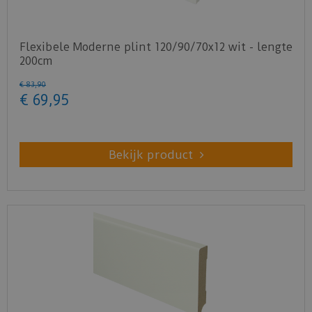
Flexibele Moderne plint 120/90/70x12 wit - lengte
200cm
€
83
,
90
€
69
,
95
Bekijk product