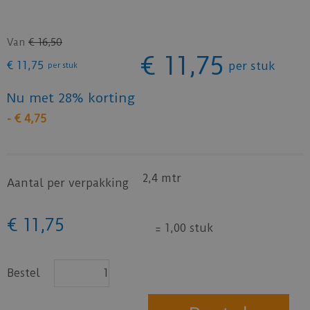
Van
€
16
,
50
€
11
,
75
€
11
,
75
per stuk
per stuk
Nu met 28% korting
-
€
4
,
75
2,4 mtr
Aantal per verpakking
€
11
,
75
=
1,00 stuk
Bestel