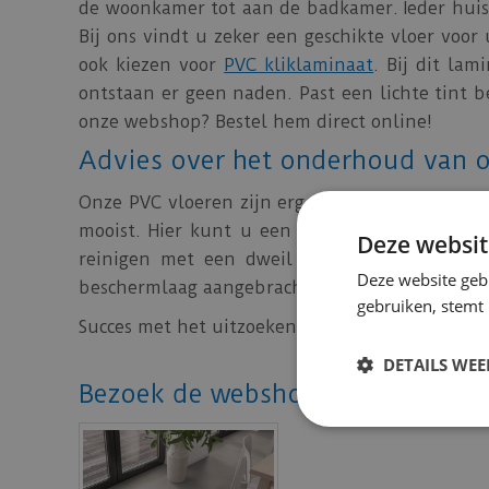
de woonkamer tot aan de badkamer. Ieder huis e
Bij ons vindt u zeker een geschikte vloer voo
ook kiezen voor
PVC kliklaminaat
. Bij dit la
ontstaan er geen naden. Past een lichte tint 
onze webshop? Bestel hem direct online!
Advies over het onderhoud van 
Onze PVC vloeren zijn erg gemakkelijk in
onde
mooist. Hier kunt u een wisser of een stofzu
Deze websit
reinigen met een dweil of mop. U kunt er v
Deze website geb
beschermlaag aangebracht op de vloer.
gebruiken, stemt
Succes met het uitzoeken van een prachtige PV
DETAILS WE
Bezoek de webshop