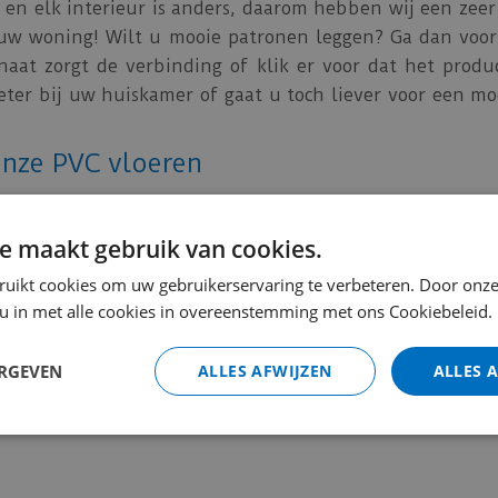
n elk interieur is anders, daarom hebben wij een zeer 
r uw woning! Wilt u mooie patronen leggen? Ga dan voo
minaat zorgt de verbinding of klik er voor dat het prod
beter bij uw huiskamer of gaat u toch liever voor een 
onze PVC vloeren
rhoud
, maar geen enkele vloer is onderhoudsvrij. Door d
iger met een zacht mondstuk voor gebruiken. Daarnaast
e maakt gebruik van cookies.
oor kiezen om één keer per jaar periodiek onderhoud
ruikt cookies om uw gebruikerservaring te verbeteren. Door onze
 u in met alle cookies in overeenstemming met ons Cookiebeleid.
C vloer in onze webshop! Komt u er niet uit? Kom dan g
ERGEVEN
ALLES AFWIJZEN
ALLES 