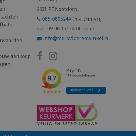
gen
gen
2631 PE Nootdorp
Klachten
085-0805244
(ma t/m vrij
afhalen
van 09:00 tot 14:00 uur)
info@merkvloerenwinkel.nl
rwaarden
jouw aankoop
ragen