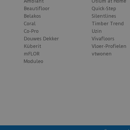
Ambiant
Otium at Home
Beautifloor
Quick-Step
Belakos
Silentlines
Coral
Timber Trend
Co-Pro
Uzin
Douwes Dekker
Vivafloors
Küberit
Vloer-Profielen
mFLOR
vtwonen
Moduleo