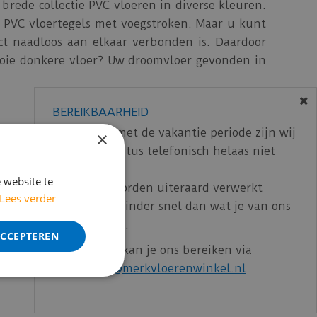
brede collectie PVC vloeren in diverse kleuren.
r PVC vloertegels met voegstroken. Maar u kunt
uct naadloos aan elkaar verbonden is. Daardoor
mooie donkere vloer? Uw droomvloer gevonden in
BEREIKBAARHEID
e vloer dagelijks te onderhouden blijft hij het
In verband met de vakantie periode zijn wij
×
 is het aan te raden om de vloer wekelijks te
t/m 14 augustus telefonisch helaas niet
 uit te voeren. Hierbij wordt er een nieuwe
bereikbaar.
 website te
Bestelling worden uiteraard verwerkt
Lees verder
echter iets minder snel dan wat je van ons
erust even langs in onze showroom in Nootdorp!
gewend bent.
ACCEPTEREN
Voor vragen kan je ons bereiken via
email:
info@merkvloerenwinkel.nl