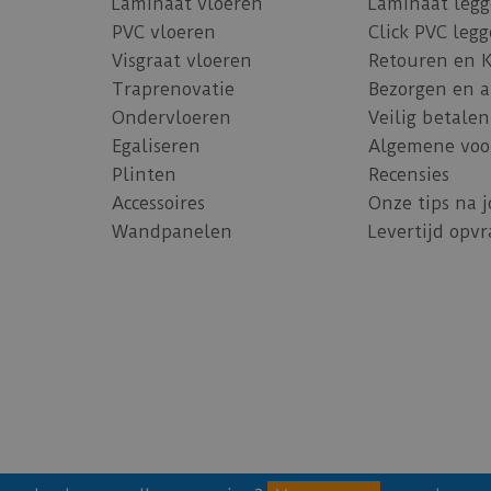
Laminaat vloeren
Laminaat leg
PVC vloeren
Click PVC leg
Visgraat vloeren
Retouren en 
Traprenovatie
Bezorgen en 
Ondervloeren
Veilig betalen
Egaliseren
Algemene voo
Plinten
Recensies
Accessoires
Onze tips na 
Wandpanelen
Levertijd opv