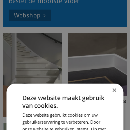
Bestel de mooiste vloer
Webshop
×
Deze website maakt gebruik
Traprenovatie
Accessoires
van cookies.
BEREIKBAARHEID
In verband met de vakantie periode zijn wij
Deze website gebruikt cookies om uw
gebruikerservaring te verbeteren. Door
t/m 14 augustus telefonisch helaas niet
onze website te gebruiken, stemt u in met
bereikbaar.