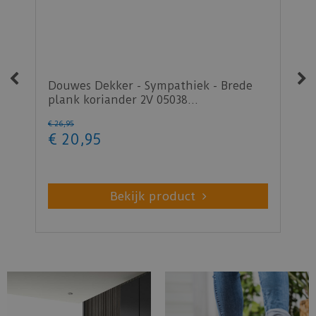
Douwes Dekker - Sympathiek - Brede
C
plank koriander 2V 05038…
s
€
26
,
95
€
€
20
,
95
€
Bekijk product