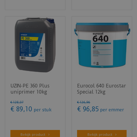
UZIN-PE 360 Plus
Eurocol 640 Eurostar
uniprimer 10kg
Special 12kg
€
128
,
07
€
126
,
96
€
89
,
10
€
96
,
85
per stuk
per emmer
Bekijk product
Bekijk product