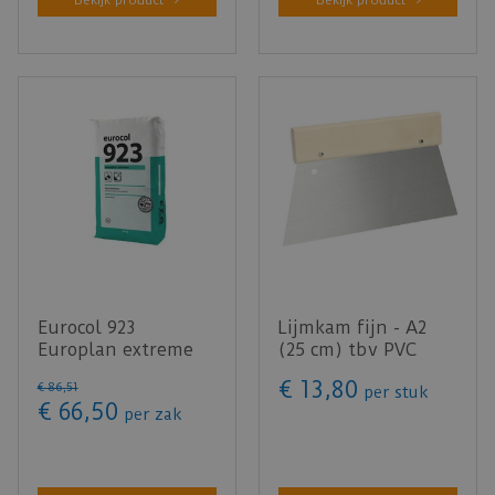
Bekijk product
Bekijk product
Eurocol 923
Lijmkam fijn - A2
Europlan extreme
(25 cm) tbv PVC
egalisatie 23KG
€
13
,
80
€
86
,
51
per stuk
€
66
,
50
per zak