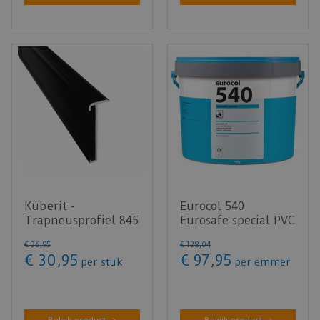
Küberit -
Eurocol 540
Trapneusprofiel 845
Eurosafe special PVC
Zwart mat F16
lijm 13 KG
€
36
,
95
€
128
,
04
14x43mm t.b.v. …
€
30
,
95
€
97
,
95
per stuk
per emmer