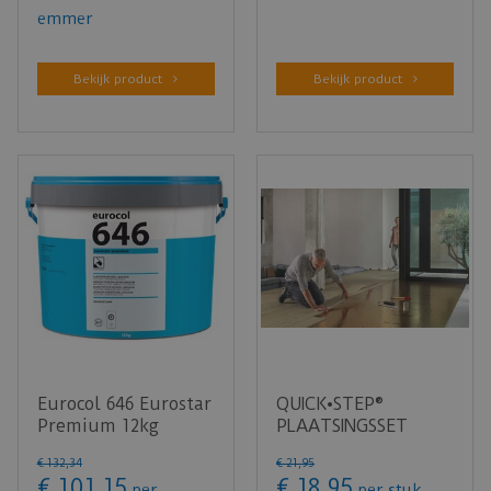
emmer
Bekijk product
Bekijk product
Eurocol 646 Eurostar
QUICK•STEP®
Premium 12kg
PLAATSINGSSET
€
132
,
34
€
21
,
95
€
101
,
15
€
18
,
95
per
per stuk