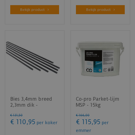
Bekijk product
Bekijk product
Bies 3,4mm breed
Co-pro Parket-lijm
2,3mm dik -
MSP - 15kg
Voegstrip zwart (100
€
131
,
50
€
166
,
00
stuks)
€
110
,
95
€
115
,
95
per koker
per
emmer