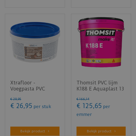
Xtrafloor -
Thomsit PVC lijm
Voegpasta PVC
K188 E Aquaplast 13
vloeren 1L beige
KG
€
29
,
95
€
166
,
14
€
26
,
95
€
125
,
65
per stuk
per
emmer
Bekijk product
Bekijk product