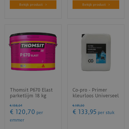
Bekijk product
Bekijk product
Thomsit P670 Elast
Co-pro - Primer
parketlijm 18 kg
kleurloos Universeel
- 10kg
€
158
,
04
€
191
,
50
€
120
,
70
€
133
,
95
per
per stuk
emmer