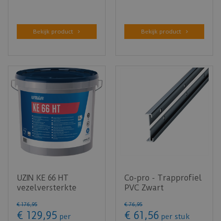
Bekijk product
Bekijk product
UZIN KE 66 HT
Co-pro - Trapprofiel
vezelversterkte
PVC Zwart
dispersielijm voor
Achterzijde onder-
€
176
,
95
€
76
,
95
PVC vloere…
en bovenp…
€
129
,
95
€
61
,
56
per
per stuk