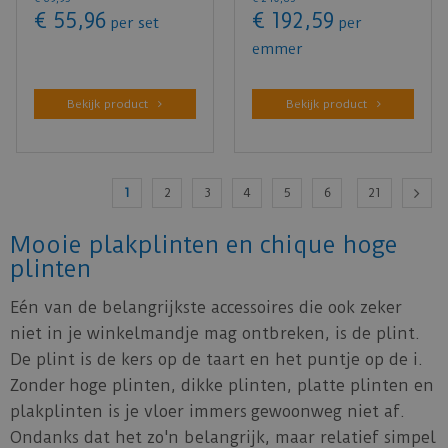
bevat 4 stu…
€
55
,
96
€
192
,
59
per set
per
emmer
Bekijk product
Bekijk product
1
2
3
4
5
6
21
Mooie plakplinten en chique hoge
plinten
Eén van de belangrijkste accessoires die ook zeker
niet in je winkelmandje mag ontbreken, is de plint.
De plint is de kers op de taart en het puntje op de i.
Zonder hoge plinten, dikke plinten, platte plinten en
plakplinten is je vloer immers gewoonweg niet af.
Ondanks dat het zo'n belangrijk, maar relatief simpel