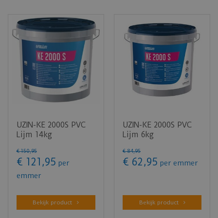
UZIN-KE 2000S PVC
UZIN-KE 2000S PVC
Lijm 14kg
Lijm 6kg
€
150
,
95
€
84
,
95
€
121
,
95
€
62
,
95
per
per emmer
emmer
Bekijk product
Bekijk product