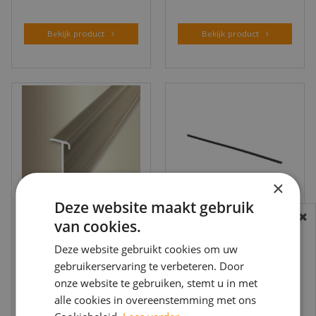
Bekijk product
Bekijk product
×
Deze website maakt gebruik
van cookies.
BEREIKBAARHEID
Küberit -
PVC Bies 2,3 x 3,5
In verband met de vakantie periode zijn wij
Deze website gebruikt cookies om uw
Trapneusprofiel 845
mm x 100 cm -
gebruikerservaring te verbeteren. Door
t/m 14 augustus telefonisch helaas niet
Zand F9 14x43mm
Voegstrip zwart (100
onze website te gebruiken, stemt u in met
€
30
,
95
€
238
,
02
bereikbaar.
t.b.v. 2-3mm …
stuks)
€
25
,
95
€
160
,
95
per stuk
per koker
alle cookies in overeenstemming met ons
Bestelling worden uiteraard verwerkt