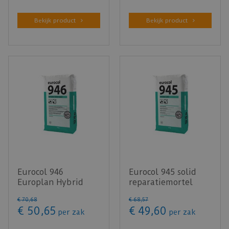
Bekijk product
Bekijk product
Eurocol 946
Eurocol 945 solid
Europlan Hybrid
reparatiemortel
Repair 23KG
23KG
€
70
,
68
€
68
,
57
€
50
,
65
€
49
,
60
per zak
per zak