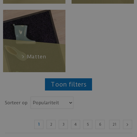
Matten
Toon filters
Sorteer op
1
2
3
4
5
6
21