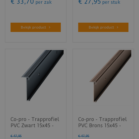
€
33
,
70
€
27
,
95
per zak
per stuk
Bekijk product
Bekijk product
Co-pro - Trapprofiel
Co-pro - Trapprofiel
PVC Zwart 15x45 -
PVC Brons 15x45 -
lengte 300cm
lengte 300cm
€
47
,
95
€
47
,
95