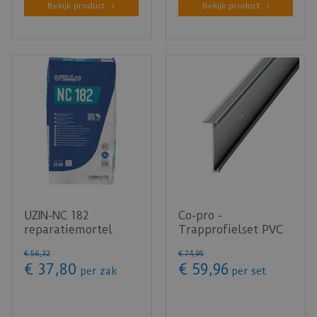
Bekijk product
Bekijk product
UZIN-NC 182
Co-pro -
reparatiemortel
Trapprofielset PVC
20kg
RVS 130cm - doos
€
56
,
32
€
74
,
95
bevat 4 stuks
€
37
,
80
€
59
,
96
per zak
per set