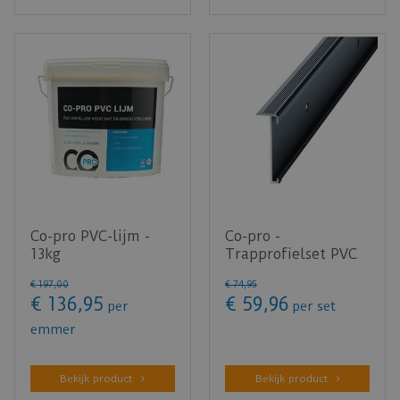
Co-pro PVC-lijm -
Co-pro -
13kg
Trapprofielset PVC
Zwart 130cm - doos
€
197
,
00
€
74
,
95
bevat 4 stuks
€
136
,
95
€
59
,
96
per
per set
emmer
Bekijk product
Bekijk product