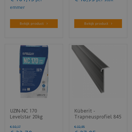
emmer
Bekijk product
Bekijk product
UZIN-NC 170
Küberit -
Levelstar 20kg
Trapneusprofiel 845
RVS look F2
€
50
,
17
€
32
,
95
14x43mm t.b.v. 2-…