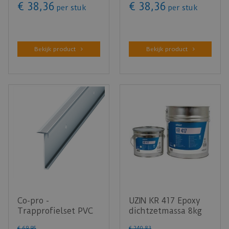
€
38
,
36
€
38
,
36
per stuk
per stuk
Bekijk product
Bekijk product
Co-pro -
UZIN KR 417 Epoxy
Trapprofielset PVC
dichtzetmassa 8kg
Zilver 130cm - doos
€
69
,
95
€
240
,
83