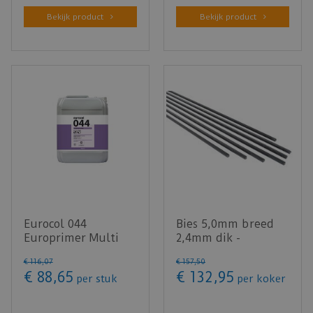
Bekijk product
Bekijk product
Eurocol 044
Bies 5,0mm breed
Europrimer Multi
2,4mm dik -
10L
Voegstrip zwart (100
€
116
,
07
€
157
,
50
stuks)
€
88
,
65
€
132
,
95
per stuk
per koker