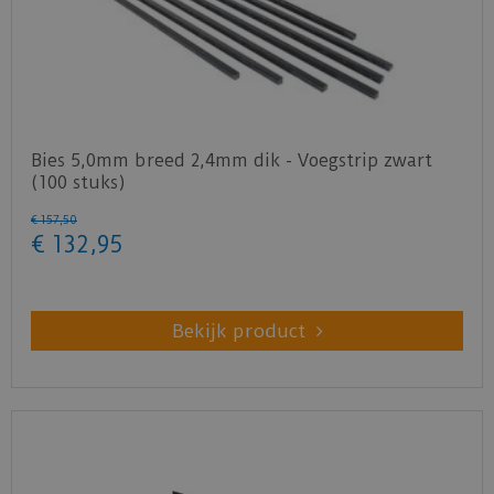
Bies 5,0mm breed 2,4mm dik - Voegstrip zwart
(100 stuks)
€
157
,
50
€
132
,
95
Bekijk product