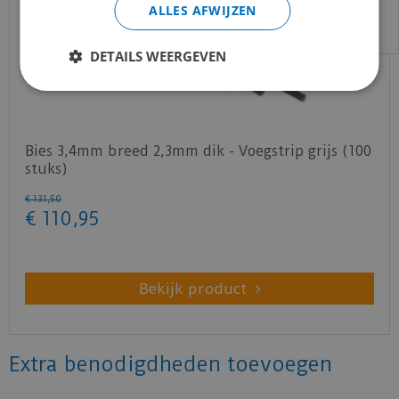
ALLES AFWIJZEN
DETAILS WEERGEVEN
Bies 3,4mm breed 2,3mm dik - Voegstrip grijs (100
stuks)
€
131
,
50
€
110
,
95
Bekijk product
Extra benodigdheden toevoegen