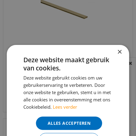
×
Bies Messing ongepolijst 2,0 x 10 mm - 300cm (per
stuk)
Deze website maakt gebruik
van cookies.
€
71
,
10
BEREIKBAARHEID
€
59
,
95
In verband met de vakantie periode zijn wij
Deze website gebruikt cookies om uw
t/m 14 augustus telefonisch helaas niet
gebruikerservaring te verbeteren. Door
onze website te gebruiken, stemt u in met
bereikbaar.
Bekijk product
alle cookies in overeenstemming met ons
Bestelling worden uiteraard verwerkt
Cookiebeleid.
Lees verder
echter iets minder snel dan wat je van ons
gewend bent.
ALLES ACCEPTEREN
Voor vragen kan je ons bereiken via
email:
info@merkvloerenwinkel.nl