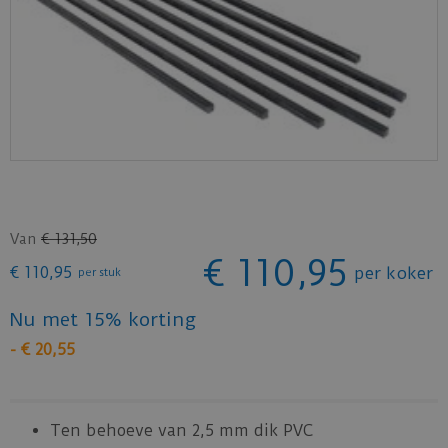
Van
€
131
,
50
€
110
,
95
€
110
,
95
per koker
per stuk
Nu met 15% korting
-
€
20
,
55
Ten behoeve van 2,5 mm dik PVC