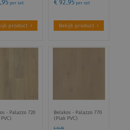
,
95
€
92
,
95
per set
per set
kijk product
Bekijk product
os - Palazzo 720
Belakos - Palazzo 770
 PVC)
(Plak PVC)
€
43
,
95