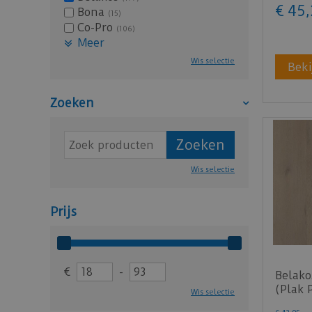
€
45
,
Bona
(15)
Co-Pro
(106)
Meer
Wis selectie
Beki
Zoeken
Wis selectie
Prijs
€
-
Belako
(Plak 
Wis selectie