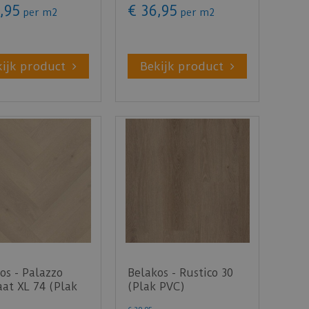
,
95
€
36
,
95
per m2
per m2
kijk product
Bekijk product
os - Palazzo
Belakos - Rustico 30
aat XL 74 (Plak
(Plak PVC)