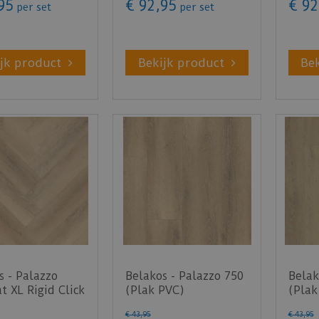
95
€
92
,
95
€
92
per set
per set
jk product
Bekijk product
Be
s - Palazzo
Belakos - Palazzo 750
Belak
t XL Rigid Click
(Plak PVC)
(Plak
ik PVC)
€
43
,
95
€
43
,
95