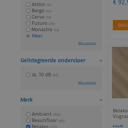
€
92
,
Attico
(31)
Borgo
(16)
Cervo
(14)
Futuro
(20)
Beki
Monastro
(14)
Meer
Wis selectie
Geïntegreerde ondervloer
Ja, 10 dB
(60)
Wis selectie
Merk
Belako
Ambiant
(426)
Visgraa
Beautifloor
(65)
75 (Kl
Belakos
€
53
,
95
(177)