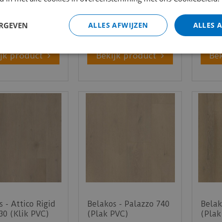
€
43
,
95
€
53
,
95
95
€
36
,
95
€
45
per m2
per m2
ERGEVEN
ALLES AFWIJZEN
ALLES 
jk product
Bekijk product
Be
 - Attico Rigid
Belakos - Palazzo 740
Belak
830 (Klik PVC)
(Plak PVC)
(Plak