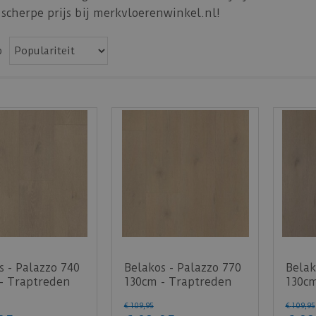
 scherpe prijs bij merkvloerenwinkel.nl!
p
s - Palazzo 740
Belakos - Palazzo 770
Belak
- Traptreden
130cm - Traptreden
130cm
VC)
Set (PVC)
Set (
€
109
,
95
€
109
,
95