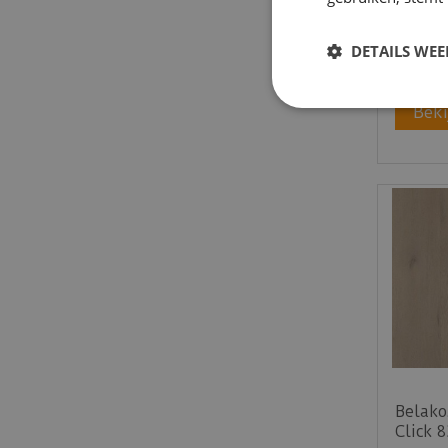
€
43
,
95
€
36
,
DETAILS WE
Beki
Belakos
Click 