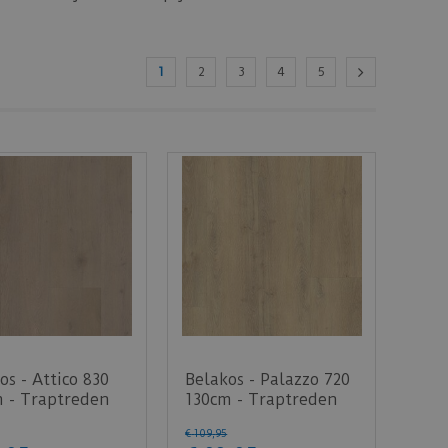
1
2
3
4
5
os - Attico 830
Belakos - Palazzo 720
 - Traptreden
130cm - Traptreden
PVC)
Set (PVC)
€
109
,
95