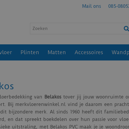
Mail ons
085-0805
vloer
Plinten
Matten
Accessoires
Wandp
kos
vloerbedekking van
Belakos
tover jij jouw woonruimte om
rt. Bij merkvloerenwinkel.nl vind je daarom een prachti
dit bijzondere merk. Al sinds 1960 heeft dit familiebed
d, en dat spreekt boekdelen over hun passie voor vloer
sieke uitstraling, met Belakos PVC maak je je woondroo