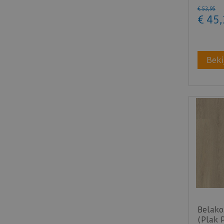
€
53
,
95
€
45
,
Beki
Belako
(Plak 