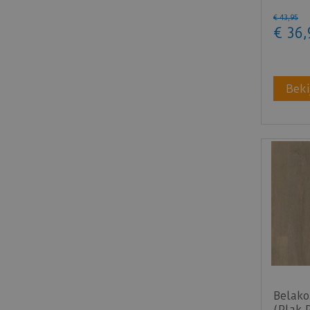
€
43
,
95
€
36
,
Beki
Belako
(Plak 