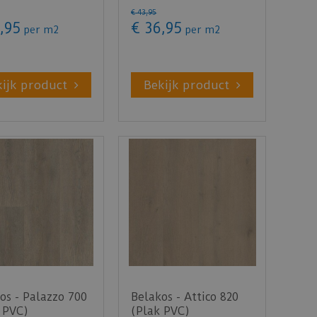
PVC)
€
43
,
95
,
95
€
36
,
95
per m2
per m2
kijk product
Bekijk product
os - Palazzo 700
Belakos - Attico 820
 PVC)
(Plak PVC)