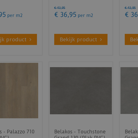
€
43
,
95
€
43
,
95
95
€
36
,
95
€
36
per m2
per m2
jk product
Bekijk product
Be
s - Palazzo 710
Belakos - Touchstone
Belak
PVC)
Grand 130 (Plak PVC)
Grand