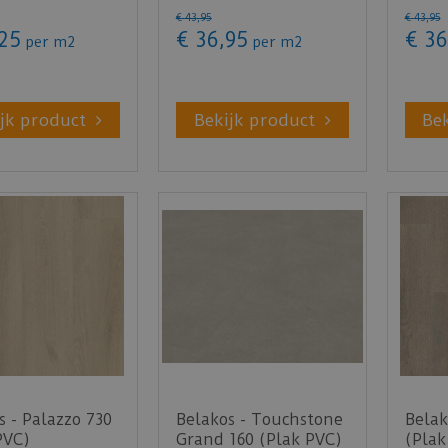
€
43
,
95
€
43
,
95
25
€
36
,
95
€
36
per m2
per m2
jk product
Bekijk product
Be
s - Palazzo 730
Belakos - Touchstone
Belak
PVC)
Grand 160 (Plak PVC)
(Plak