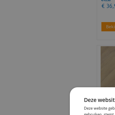
€
43
,
95
€
36
,
Beki
Deze websit
Belako
Deze website geb
Visgra
PVC)
gebruiken, stemt