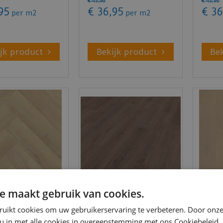
€
43
,
95
€
43
,
95
95
€
36
,
95
€
36
per m2
per m2
jk product
Bekijk product
Be
e maakt gebruik van cookies.
s - Palazzo
Belakos - Monastro
Belak
ruikt cookies om uw gebruikerservaring te verbeteren. Door onze
at XL 72 (Plak
900 (Plak PVC)
Rigid
PVC)
 u in met alle cookies in overeenstemming met ons Cookiebeleid.