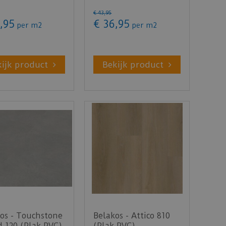
€
43
,
95
,
95
€
36
,
95
per m2
per m2
kijk product
Bekijk product
os - Touchstone
Belakos - Attico 810
 120 (Plak PVC)
(Plak PVC)