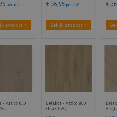
25
€
36
,
95
€
36
per m2
per m2
jk product
Bekijk product
Be
s - Attico 830
Belakos - Attico 800
Belak
PVC)
(Plak PVC)
Visgr
PVC)