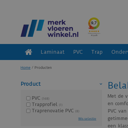
Laminaat
PVC
Trap
Onder
Home
Producten
Bela
Product
Met de 
PVC
(168)
en comfo
Trapprofiel
(1)
Traprenovatie PVC
PVC van 
(8)
getimmer
Wis selectie
een klas