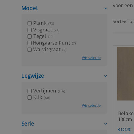
voor een
Model
Sorteer o
Plank
(73)
Visgraat
(74)
Tegel
(12)
Hongaarse Punt
(7)
Walvisgraat
(2)
Wis selectie
Legwijze
Verlijmen
(116)
Klik
(60)
Wis selectie
Belako
130cm 
Serie
Set (P
€
109
,
95