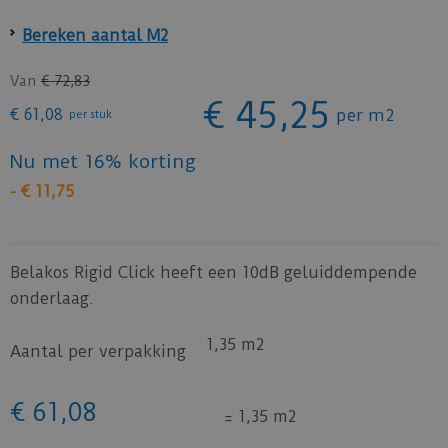
Bereken aantal M2
Van
€
72
,
83
€
45
,
25
€
61
,
08
per m2
per stuk
Nu met 16% korting
-
€
11
,
75
Belakos Rigid Click heeft een 10dB geluiddempende
onderlaag.
1,35 m2
Aantal per verpakking
€
61
,
08
=
1,35 m2