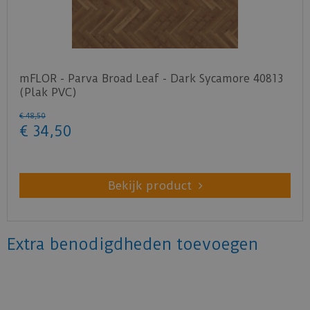
mFLOR - Parva Broad Leaf - Dark Sycamore 40813
(Plak PVC)
€
48
,
50
€
34
,
50
Bekijk product
Extra benodigdheden toevoegen