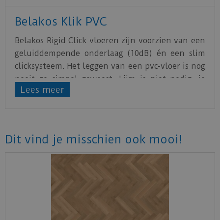
Belakos Klik PVC
Belakos Rigid Click vloeren zijn voorzien van een
geluiddempende onderlaag (10dB) én een slim
clicksysteem. Het leggen van een pvc-vloer is nog
nooit zo simpel geweest. Lijm is niet nodig, je
Lees meer
plaatst de planken direct op een bestaande
vloer of op een ondergrond met kleine
oneffenheden.
Klik
hier
voor de leginstructie.
Dit vind je misschien ook mooi!
Klik
hier
voor onderhoudsadvies.
Staal aanvragen