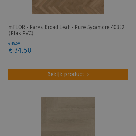
Benieuwd hoe deze nieuwe vloer eruit ziet bij je
nieuwe of huidige meubels? Vraag dan
nu
hier
een staal op van deze vloer bij Belakos.
mFLOR - Parva Broad Leaf - Pure Sycamore 40822
(Plak PVC)
€
48
,
50
€
34
,
50
Bekijk product