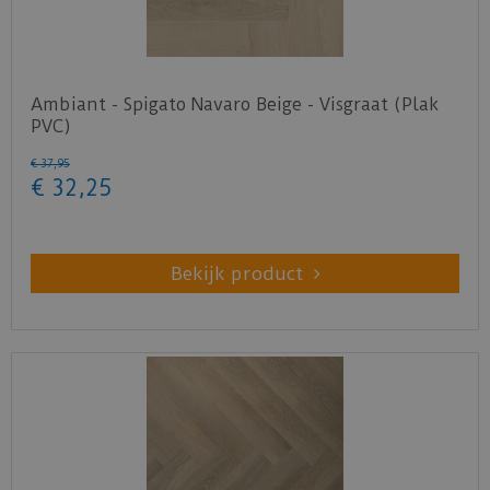
Ambiant - Spigato Navaro Beige - Visgraat (Plak
PVC)
€
37
,
95
€
32
,
25
Bekijk product