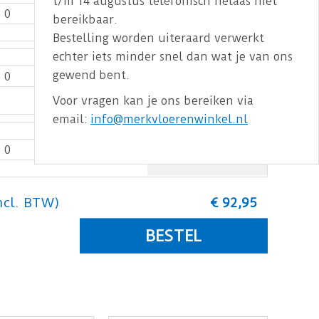
t/m 14 augustus telefonisch helaas niet
€
0
,
00
bereikbaar.
Bestelling worden uiteraard verwerkt
echter iets minder snel dan wat je van ons
gewend bent.
€
0
,
00
Voor vragen kan je ons bereiken via
email:
info@merkvloerenwinkel.nl
€
0
,
00
ncl. BTW)
€
92
,
95