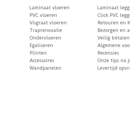
Laminaat vloeren
Laminaat leg
PVC vloeren
Click PVC leg
Visgraat vloeren
Retouren en 
Traprenovatie
Bezorgen en 
Ondervloeren
Veilig betalen
Egaliseren
Algemene voo
Plinten
Recensies
Accessoires
Onze tips na 
Wandpanelen
Levertijd opv