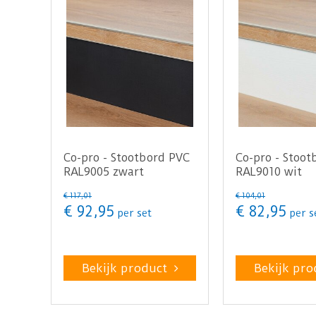
Co-pro - Stootbord PVC
Co-pro - Stoot
RAL9005 zwart
RAL9010 wit
steenstructuur 130cm -
houtstructuur
€
117
,
01
€
104
,
01
…
16…
€
92
,
95
€
82
,
95
per set
per s
Bekijk product
Bekijk pro