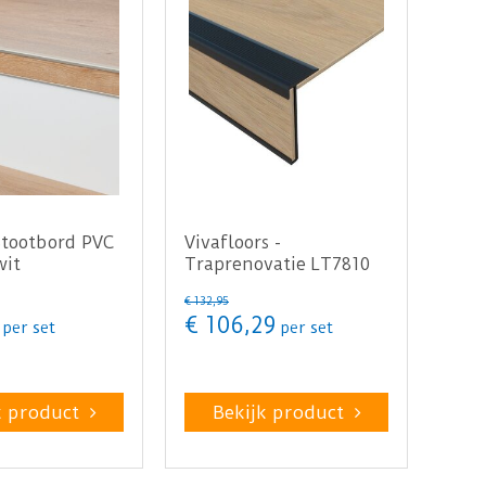
Stootbord PVC
Vivafloors -
wit
Traprenovatie LT7810
uctuur 130cm -
(Plak PVC)
€
132
,
95
€
106
,
29
per set
per set
k product
Bekijk product