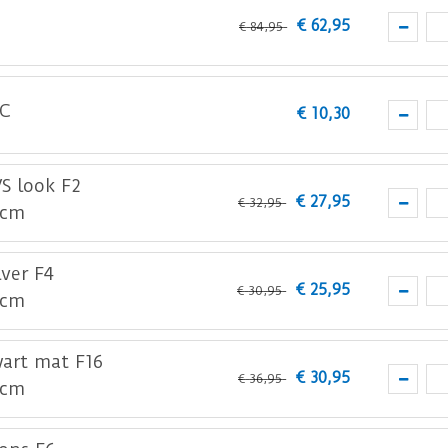
€
62
,
95
€
84
,
95
 Dan heeft u 3 sets nodig.
neus profielen. Vergeet dus niet de trapneus profielen bi
plaatsen met schroeven en hierna kunnen gemakkelijk de 
VC
€
10
,
30
S look F2
€
27
,
95
€
32
,
95
0cm
lver F4
€
25
,
95
€
30
,
95
0cm
wart mat F16
€
30
,
95
€
36
,
95
0cm