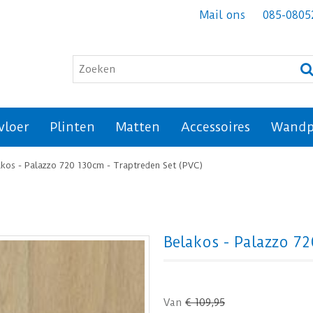
Mail ons
085-0805
vloer
Plinten
Matten
Accessoires
Wandp
akos - Palazzo 720 130cm - Traptreden Set (PVC)
Belakos - Palazzo 7
Van
€
109
,
95