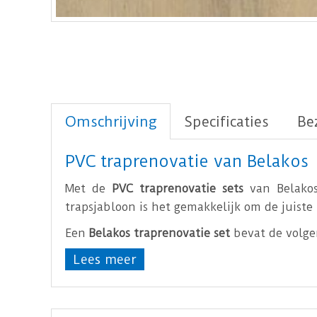
Omschrijving
Specificaties
Be
PVC traprenovatie van Belakos
Met de
PVC traprenovatie sets
van Belakos
trapsjabloon is het gemakkelijk om de juist
Een
Belakos traprenovatie set
bevat de volge
Lees meer
2 stroken (55 cm x 130 cm)
Uit één strook kunnen 2 treden g
4 stootborden (18 cm x 130 cm)
4 trapneuzen (3,9 cm x 130 cm)