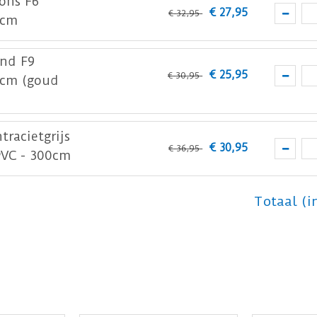
rons F6
€
27
,
95
€
32
,
95
0cm
and F9
€
25
,
95
€
30
,
95
0cm (goud
tracietgrijs
€
30
,
95
€
36
,
95
PVC - 300cm
Totaal (i