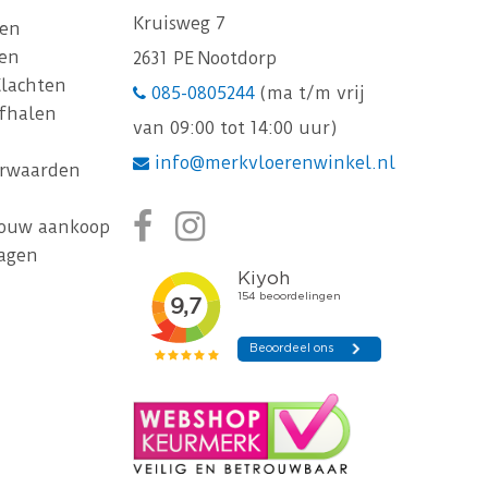
Kruisweg 7
gen
gen
2631 PE Nootdorp
Klachten
085-0805244
(ma t/m vrij
afhalen
van 09:00 tot 14:00 uur)
info@merkvloerenwinkel.nl
rwaarden
jouw aankoop
ragen