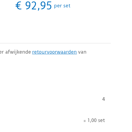
€
92
,
95
per set
 er afwijkende
retourvoorwaarden
van
4
=
1,00 set