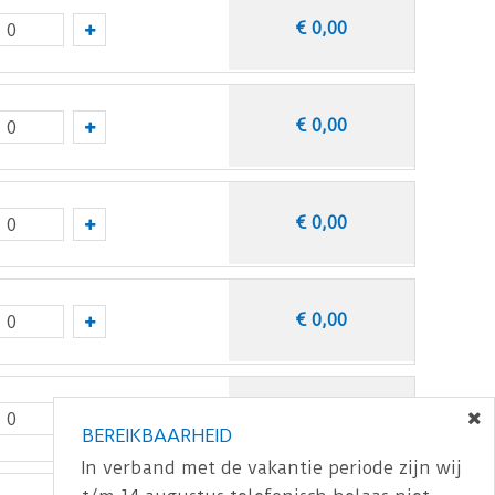
€
0
,
00
j te bestellen.
trapneus stroken erin geschoven worden.
€
0
,
00
€
0
,
00
€
0
,
00
€
0
,
00
BEREIKBAARHEID
In verband met de vakantie periode zijn wij