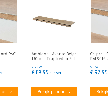
bord PVC
Ambiant - Avanto Beige
Co-pro - 
130cm - Traptreden Set
RAL9016 
 130cm -
(PVC)
steenstr
€
109
,
80
€
117
,
01
1…
€
89
,
95
€
92
,
95
et
per set
duct
Bekijk product
Bekij