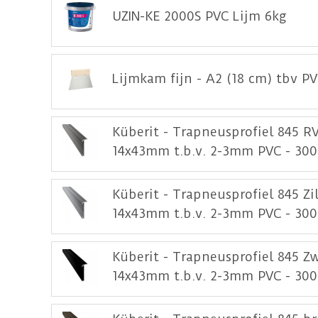
UZIN-KE 2000S PVC Lijm 6kg
Heeft u bijvoorbeeld een trap met 12 treden?
Let op:
De traptreden sets zijn exclusief trap
De trapneus profielen zijn gemakkelijk te 
Lijmkam fijn - A2 (18 cm) tbv P
Klik
hier
voor de leginstructie.
Klik
hier
voor onderhoudsadvies.
Küberit - Trapneusprofiel 845 RV
14x43mm t.b.v. 2-3mm PVC - 30
Küberit - Trapneusprofiel 845 Zi
14x43mm t.b.v. 2-3mm PVC - 30
Küberit - Trapneusprofiel 845 Z
14x43mm t.b.v. 2-3mm PVC - 30