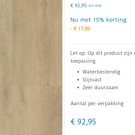
€
92
,
95
per stuk
Nu met 15% korting
-
€
17
,
00
Let op: Op dit product zijn
toepassing.
Waterbestendig
Slijtvast
Zeer duurzaam
Aantal per verpakking
€
92
,
95