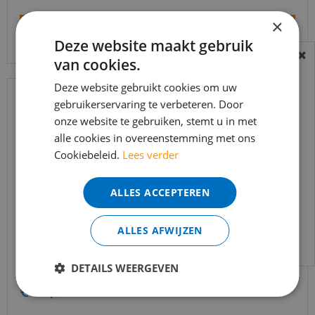
×
Bekijk product
Deze website maakt gebruik
van cookies.
BEREIKBAARHEID
In verband met de vakantie periode zijn wij
Deze website gebruikt cookies om uw
gebruikerservaring te verbeteren. Door
t/m 14 augustus telefonisch helaas niet
onze website te gebruiken, stemt u in met
bereikbaar.
alle cookies in overeenstemming met ons
Bestelling worden uiteraard verwerkt
Cookiebeleid.
Lees verder
echter iets minder snel dan wat je van ons
gewend bent.
ALLES ACCEPTEREN
Voor vragen kan je ons bereiken via
email:
info@merkvloerenwinkel.nl
ALLES AFWIJZEN
Co-pro - Stootbord PVC RAL9010 wit
houtstructuur 130cm - 16…
DETAILS WEERGEVEN
€
104
,
01
€
82
,
95