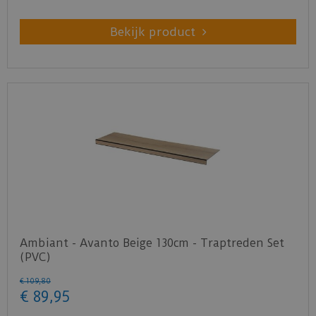
Bekijk product
Ambiant - Avanto Beige 130cm - Traptreden Set
(PVC)
€
109
,
80
€
89
,
95