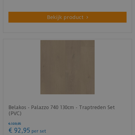
Bekijk product
Belakos - Palazzo 740 130cm - Traptreden Set
(PVC)
€
109
,
95
€
92
,
95
per set