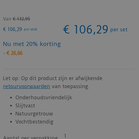
Van
€
132
,
95
€
106
,
29
€
106
,
29
per set
per stuk
Nu met 20% korting
-
€
26
,
66
Let op: Op dit product zijn er afwijkende
retourvoorwaarden
van toepassing.
Onderhoudsvriendelijk
Slijtvast
Natuurgetrouw
Vochtbestendig
1
Aantal per verpakking