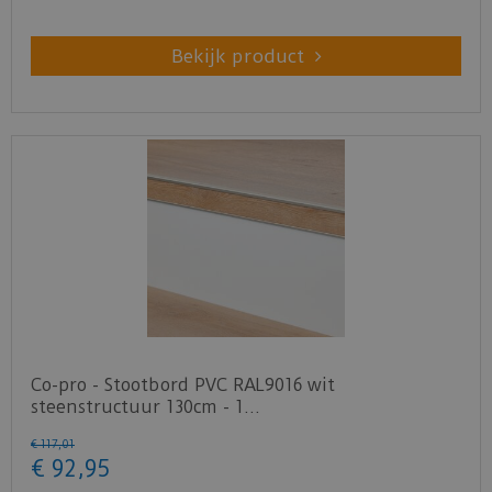
Bekijk product
Co-pro - Stootbord PVC RAL9016 wit
steenstructuur 130cm - 1…
€
117
,
01
€
92
,
95