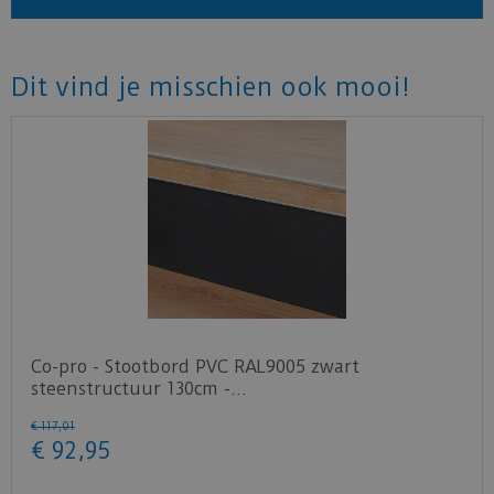
Dit vind je misschien ook mooi!
Co-pro - Stootbord PVC RAL9005 zwart
steenstructuur 130cm -…
€
117
,
01
€
92
,
95