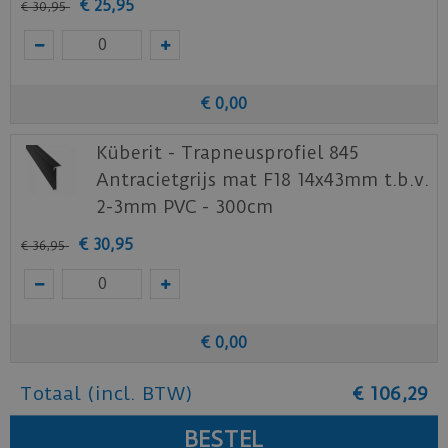
€
25
,
95
€
30
,
95
€
0
,
00
Küberit - Trapneusprofiel 845
Antracietgrijs mat F18 14x43mm t.b.v.
2-3mm PVC - 300cm
€
30
,
95
€
36
,
95
€
0
,
00
Totaal (incl. BTW)
€
106
,
29