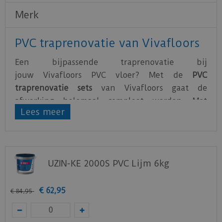
Merk
PVC traprenovatie van Vivafloors
Een bijpassende traprenovatie bij
jouw Vivafloors PVC vloer? Met de
PVC
traprenovatie sets
van Vivafloors gaat de
afwerking helemaal compleet worden. Met
Lees meer
behulp van een trapspin of een trapsjabloon is
het gemakkelijk om de juiste maat over te
brengen op de PVC treden.
Je haalt gemiddeld vier treden uit één pak
UZIN-KE 2000S PVC Lijm 6kg
Vivafloors traprenovatie set. Een traprenovatie
set bestaat uit:
€
62
,
95
€
84
,
95
Twee stroken voor de bovenkant van de
treden (54,44 cm x 142,24 cm)