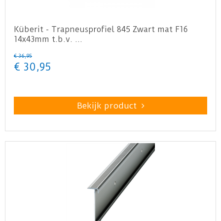
Küberit - Trapneusprofiel 845 Zwart mat F16
14x43mm t.b.v. …
€
36
,
95
€
30
,
95
Bekijk product