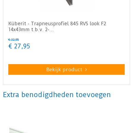
Küberit - Trapneusprofiel 845 RVS look F2
14x43mm t.b.v. 2-…
€
32
,
95
€
27
,
95
Bekijk product
Extra benodigdheden toevoegen