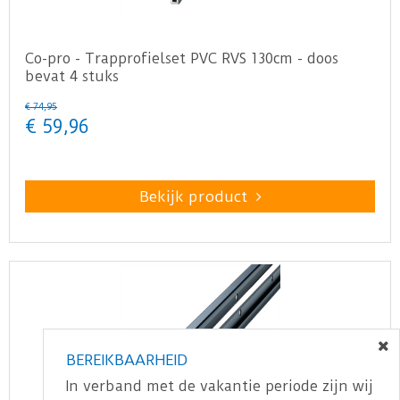
Co-pro - Trapprofielset PVC RVS 130cm - doos
bevat 4 stuks
€
74
,
95
€
59
,
96
Bekijk product
BEREIKBAARHEID
In verband met de vakantie periode zijn wij