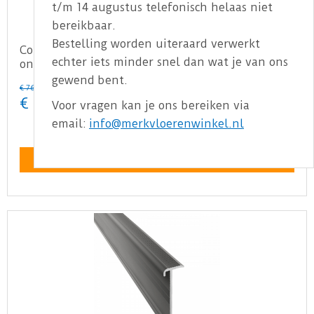
t/m 14 augustus telefonisch helaas niet
bereikbaar.
Bestelling worden uiteraard verwerkt
Co-pro - Trapprofiel PVC Zwart Achterzijde
echter iets minder snel dan wat je van ons
onder- en bovenp…
gewend bent.
€
76
,
95
€
61
,
56
Voor vragen kan je ons bereiken via
per stuk
email:
info@merkvloerenwinkel.nl
Bekijk product