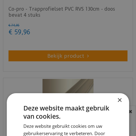
Co-pro - Trapprofielset PVC RVS 130cm - doos
bevat 4 stuks
€
74
,
95
€
59
,
96
Bekijk product
×
Deze website maakt gebruik
van cookies.
BEREIKBAARHEID
In verband met de vakantie periode zijn wij
Deze website gebruikt cookies om uw
t/m 14 augustus telefonisch helaas niet
gebruikerservaring te verbeteren. Door