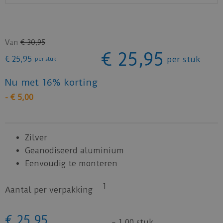
Van
€
30
,
95
€
25
,
95
€
25
,
95
per stuk
per stuk
Nu met 16% korting
-
€
5
,
00
Zilver
Geanodiseerd aluminium
Eenvoudig te monteren
1
Aantal per verpakking
€
25
,
95
=
1,00 stuk