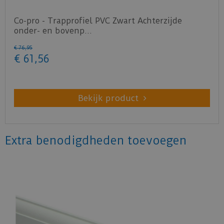
Co-pro - Trapprofiel PVC Zwart Achterzijde
onder- en bovenp…
€
76
,
95
€
61
,
56
Bekijk product
Extra benodigdheden toevoegen