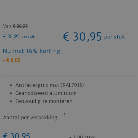
Van
€
36
,
95
€
30
,
95
€
30
,
95
per stuk
per stuk
Nu met 16% korting
-
€
6
,
00
Antracietgrijs mat (RAL7016)
Geanodiseerd aluminium
Eenvoudig te monteren
1
Aantal per verpakking
€
30
,
95
=
1,00 stuk