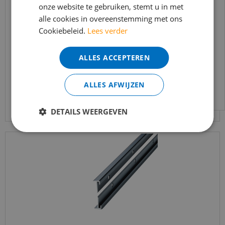
onze website te gebruiken, stemt u in met
bereikbaar.
Küberit - Trapneusprofiel 845 Zand F9 14x43mm
alle cookies in overeenstemming met ons
Bestelling worden uiteraard verwerkt
t.b.v. 2-3mm …
Cookiebeleid.
Lees verder
echter iets minder snel dan wat je van ons
€
30
,
95
gewend bent.
€
25
,
95
ALLES ACCEPTEREN
Voor vragen kan je ons bereiken via
email:
info@merkvloerenwinkel.nl
ALLES AFWIJZEN
Bekijk product
DETAILS WEERGEVEN