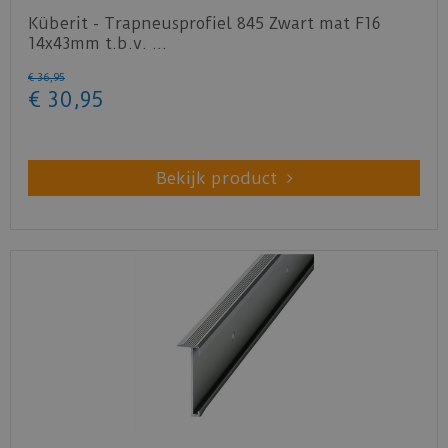
Küberit - Trapneusprofiel 845 Zwart mat F16
14x43mm t.b.v. …
€
36
,
95
€
30
,
95
Bekijk product