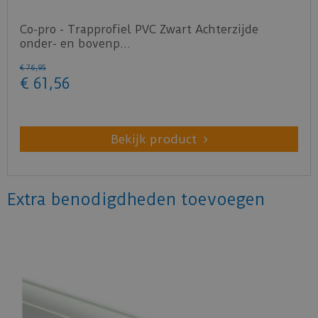
Co-pro - Trapprofiel PVC Zwart Achterzijde
onder- en bovenp…
€
76
,
95
€
61
,
56
Bekijk product
Extra benodigdheden toevoegen