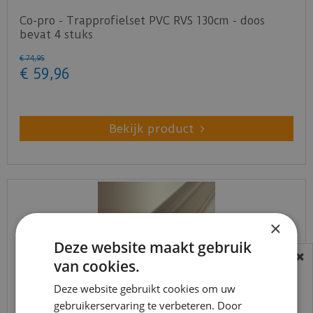
Co-pro - Trapprofielset PVC RVS 130cm - doos
bevat 4 stuks
€
74
,
95
€
59
,
96
Bekijk product
×
Deze website maakt gebruik
van cookies.
BEREIKBAARHEID
In verband met de vakantie periode zijn wij
Deze website gebruikt cookies om uw
gebruikerservaring te verbeteren. Door
t/m 14 augustus telefonisch helaas niet