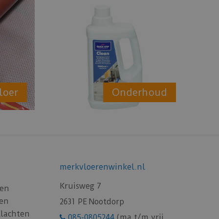
loer
Onderhoud
merkvloerenwinkel.nl
Kruisweg 7
gen
gen
2631 PE Nootdorp
Klachten
085-0805244
(ma t/m vrij