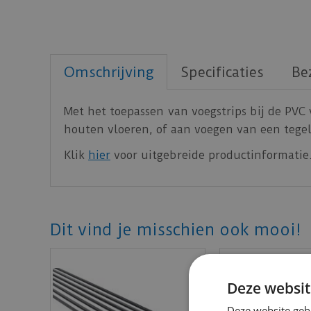
Omschrijving
Specificaties
Be
Met het toepassen van voegstrips bij de PVC 
houten vloeren, of aan voegen van een tegelv
Klik
hier
voor uitgebreide productinformatie
Dit vind je misschien ook mooi!
Deze websit
Deze website geb