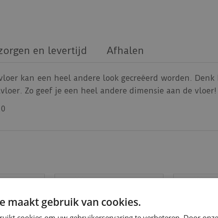
zorgen en levertijd
Afhalen
vloer kan een heel andere look gecreëerd worden. Denk h
loer. Zo geef je een heel andere dimensie aan de vloer!
.0
e maakt gebruik van cookies.
ruikt cookies om uw gebruikerservaring te verbeteren. Door onze