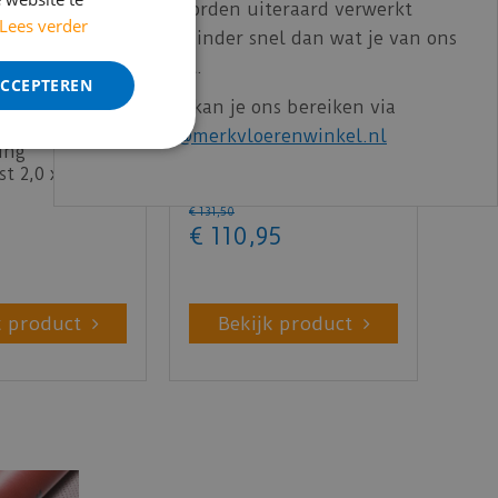
Bestelling worden uiteraard verwerkt
Lees verder
echter iets minder snel dan wat je van ons
gewend bent.
ACCEPTEREN
Voor vragen kan je ons bereiken via
email:
info@merkvloerenwinkel.nl
ing
Bies 3,4mm breed
st 2,0 x 10 mm
2,3mm dik - Voegstrip
per stuk)
grijs (100 stuks)
€
131
,
50
€
110
,
95
k product
Bekijk product