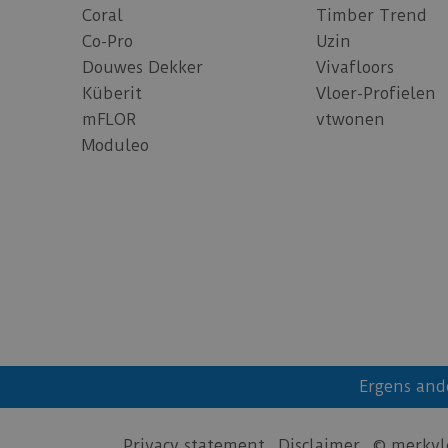
Coral
Timber Trend
Co-Pro
Uzin
Douwes Dekker
Vivafloors
Küberit
Vloer-Profielen
mFLOR
vtwonen
Moduleo
Ergens and
Privacy statement
Disclaimer
© merkvl