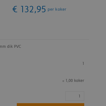
€
132
,
95
per koker
 mm dik PVC
1
=
1,00 koker