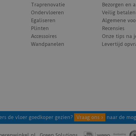
Traprenovatie
Bezorgen en 
Ondervloeren
Veilig betalen
Egaliseren
Algemene voo
Plinten
Recensies
Accessoires
Onze tips na 
Wandpanelen
Levertijd opv
ers de vloer goedkoper gezien?
Vraag ons
naar de mog
oerenwinkel.nl
Green Solutions