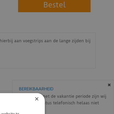
ierbij aan voegstrips aan de lange zijden bij
BEREIKBAARHEID
In verband met de vakantie periode zijn wij
×
t/m 14 augustus telefonisch helaas niet
bereikbaar.
 website te