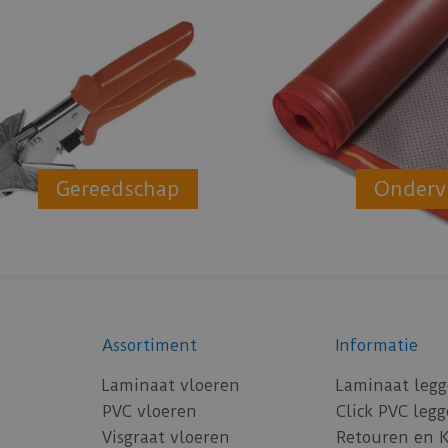
Gereedschap
Onderv
Assortiment
Informatie
Laminaat vloeren
Laminaat leg
PVC vloeren
Click PVC leg
Visgraat vloeren
Retouren en 