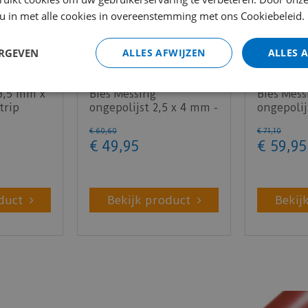
 u in met alle cookies in overeenstemming met ons Cookiebeleid.
ERGEVEN
ALLES AFWIJZEN
ALLES 
 3,5 mm x
Bies Messing
Bies Mess
trip
ongepolijst 2,5 x 4 mm -
ongepolij
ks)
300cm (per stuk)
- 300cm (
€
60
,
60
€
71
,
10
€
49
,
95
€
59
,
95
duct
Bekijk product
Bekij