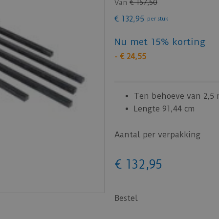
Van
€
157
,
50
€
132
,
95
per stuk
Nu met 15% korting
-
€
24
,
55
Ten behoeve van 2,5
Lengte 91,44 cm
Aantal per verpakking
€
132
,
95
Bestel