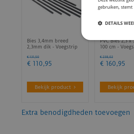
gebruiken, stemt
DETAILS WE
Bies 3,4mm breed
PVC Bies 2,3 x
2,3mm dik - Voegstrip
100 cm - Voegs
zwart (100 stuks)
zwart (100 stu
€
131
,
50
€
238
,
02
€
110
,
95
€
160
,
95
Bekijk product
Bekijk pro
Extra benodigdheden toevoegen