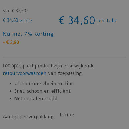
Van
€
37
,
50
€
34
,
60
€
34
,
60
per tube
per stuk
Nu met 7% korting
-
€
2
,
90
Let op:
Op dit product zijn er afwijkende
retourvoorwaarden
van toepassing.
Ultradunne vloeibare lijm
Snel, schoon en efficiënt
Met metalen naald
1 tube
Aantal per verpakking