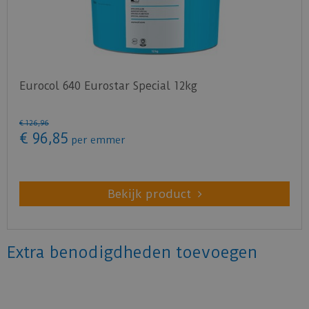
Eurocol 640 Eurostar Special 12kg
€
126
,
96
€
96
,
85
per emmer
Bekijk product
Extra benodigdheden toevoegen