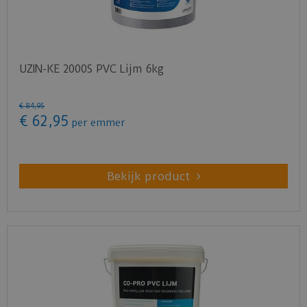
UZIN-KE 2000S PVC Lijm 6kg
€
84
,
95
€
62
,
95
per emmer
Bekijk product