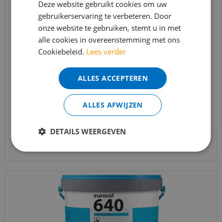
In verband met de vakantie periode zijn wij
Deze website gebruikt cookies om uw
gebruikerservaring te verbeteren. Door
t/m 14 augustus telefonisch helaas niet
onze website te gebruiken, stemt u in met
bereikbaar.
alle cookies in overeenstemming met ons
Bestelling worden uiteraard verwerkt
Cookiebeleid.
Lees verder
echter iets minder snel dan wat je van ons
Thomsit PVC lijm K188 E Aquaplast 13 KG
gewend bent.
ALLES ACCEPTEREN
€
166
,
14
Voor vragen kan je ons bereiken via
€
125
,
65
per emmer
email:
info@merkvloerenwinkel.nl
ALLES AFWIJZEN
DETAILS WEERGEVEN
Bekijk product