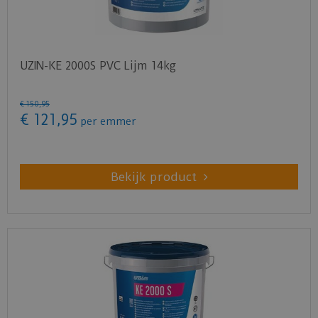
UZIN-KE 2000S PVC Lijm 14kg
€
150
,
95
€
121
,
95
per emmer
Bekijk product