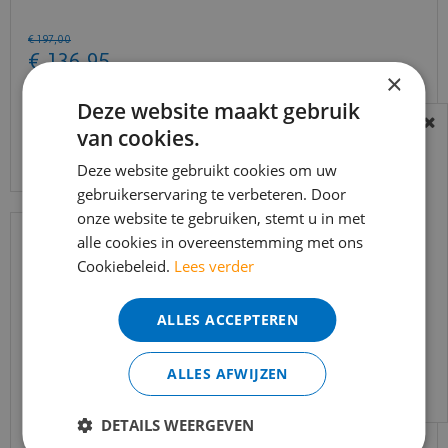
€
197
,
00
€
136
,
95
×
Deze website maakt gebruik
van cookies.
BEREIKBAARHEID
Bekijk product
In verband met de vakantie periode zijn wij
Deze website gebruikt cookies om uw
t/m 14 augustus telefonisch helaas niet
gebruikerservaring te verbeteren. Door
onze website te gebruiken, stemt u in met
bereikbaar.
alle cookies in overeenstemming met ons
Bestelling worden uiteraard verwerkt
Cookiebeleid.
Lees verder
echter iets minder snel dan wat je van ons
gewend bent.
ALLES ACCEPTEREN
Voor vragen kan je ons bereiken via
email:
info@merkvloerenwinkel.nl
ALLES AFWIJZEN
DETAILS WEERGEVEN
Thomsit PVC lijm K188 E Aquaplast 13 KG