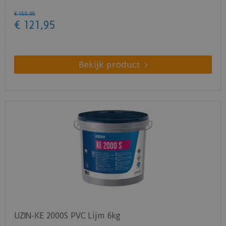
€
150
,
95
€
121
,
95
Bekijk product
UZIN-KE 2000S PVC Lijm 6kg