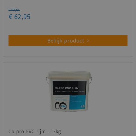
€
84
,
95
€
62
,
95
Bekijk product
Co-pro PVC-lijm - 13kg