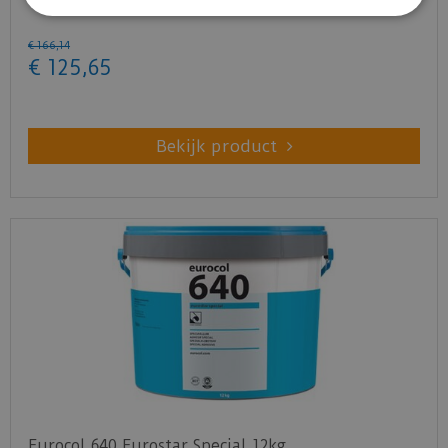
€
166
,
14
€
125
,
65
Bekijk product
Eurocol 640 Eurostar Special 12kg