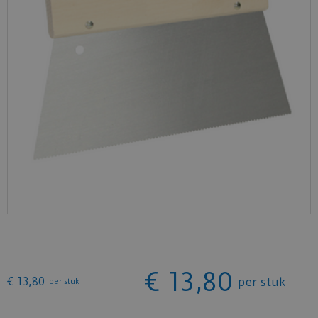
€
13
,
80
€
13
,
80
per stuk
per stuk