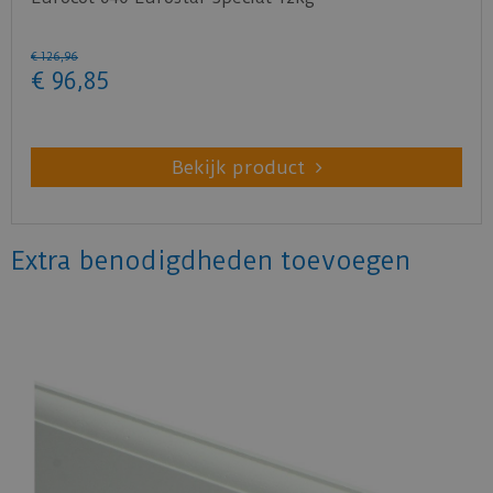
€
126
,
96
€
96
,
85
Bekijk product
Extra benodigdheden toevoegen