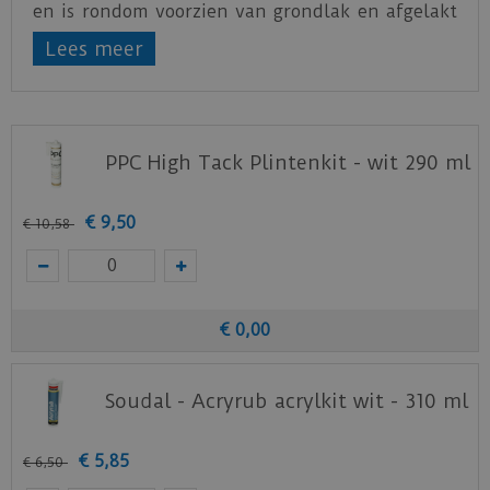
en is rondom voorzien van grondlak en afgelakt
met een milieuvriendelijke watergedragen lak.
Lees meer
De Co-pro gelakte plint amsterdam zwart 70x15
kan direct geplaatst worden.
PPC High Tack Plintenkit - wit 290 ml
€
9
,
50
€
10
,
58
€
0
,
00
Soudal - Acryrub acrylkit wit - 310 ml
€
5
,
85
€
6
,
50