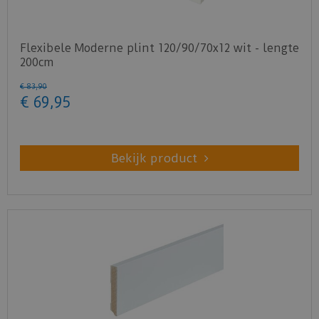
Flexibele Moderne plint 120/90/70x12 wit - lengte
200cm
€
83
,
90
€
69
,
95
Bekijk product