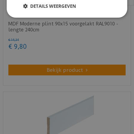
DETAILS WEERGEVEN
MDF Moderne plint 90x15 voorgelakt RAL9010 -
lengte 240cm
€
14
,
34
€
9
,
80
Bekijk product