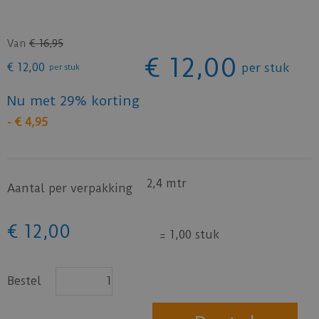
Van
€
16
,
95
€
12
,
00
€
12
,
00
per stuk
per stuk
Nu met 29% korting
-
€
4
,
95
2,4 mtr
Aantal per verpakking
€
12
,
00
=
1,00 stuk
Bestel