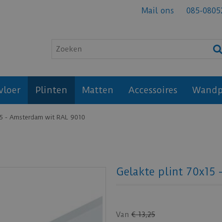
Mail ons
085-0805
vloer
Plinten
Matten
Accessoires
Wandp
15 - Amsterdam wit RAL 9010
Gelakte plint 70x15
Van
€
13
,
25