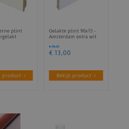
rne plint
Gelakte plint 90x15 -
rgelakt
Amsterdam extra wit
- lengte 240cm
RAL 9016
€
18
,
25
€
13
,
00
k product
Bekijk product