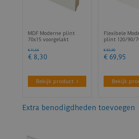
MDF Moderne plint
Flexibele Mod
70x15 voorgelakt
plint 120/90/7
RAL9010 - lengte 240cm
lengte 200cm
€
11
,
66
€
83
,
90
€
8
,
30
€
69
,
95
Bekijk product
Bekijk pro
Extra benodigdheden toevoegen