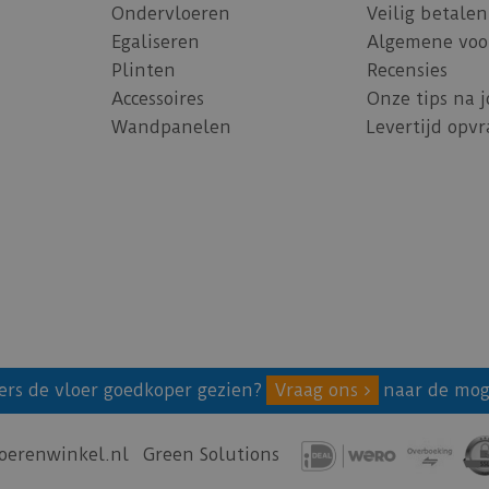
Ondervloeren
Veilig betalen
Egaliseren
Algemene voo
Plinten
Recensies
Accessoires
Onze tips na 
Wandpanelen
Levertijd opv
ers de vloer goedkoper gezien?
Vraag ons
naar de mog
oerenwinkel.nl
Green Solutions