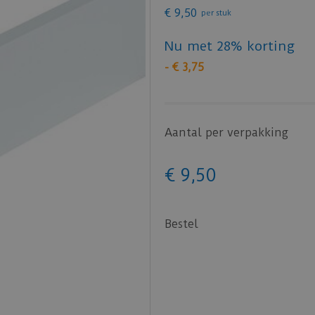
€
9
,
50
per stuk
Nu met 28% korting
-
€
3
,
75
Aantal per verpakking
€
9
,
50
Bestel