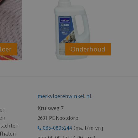
loer
Onderhoud
merkvloerenwinkel.nl
Kruisweg 7
gen
gen
2631 PE Nootdorp
Klachten
085-0805244
(ma t/m vrij
afhalen
van 09:00 tot 14:00 uur)