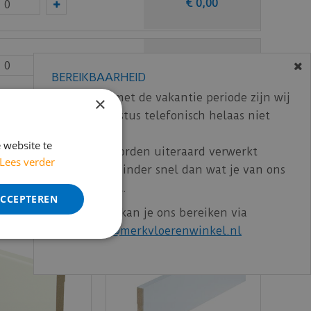
€
0
,
00
€
0
,
00
BEREIKBAARHEID
In verband met de vakantie periode zijn wij
×
t/m 14 augustus telefonisch helaas niet
ncl. BTW)
€
9
,
50
bereikbaar.
 website te
Bestelling worden uiteraard verwerkt
Lees verder
echter iets minder snel dan wat je van ons
gewend bent.
ACCEPTEREN
Voor vragen kan je ons bereiken via
email:
info@merkvloerenwinkel.nl