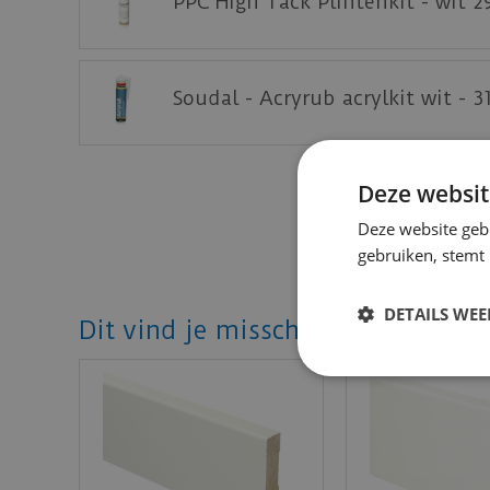
PPC High Tack Plintenkit - wit 2
Soudal - Acryrub acrylkit wit - 3
Deze websit
Deze website geb
gebruiken, stemt
DETAILS WE
Dit vind je misschien ook mooi!