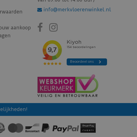
info@merkvloerenwinkel.nl
rwaarden
jouw aankoop
ragen
elijkheden!