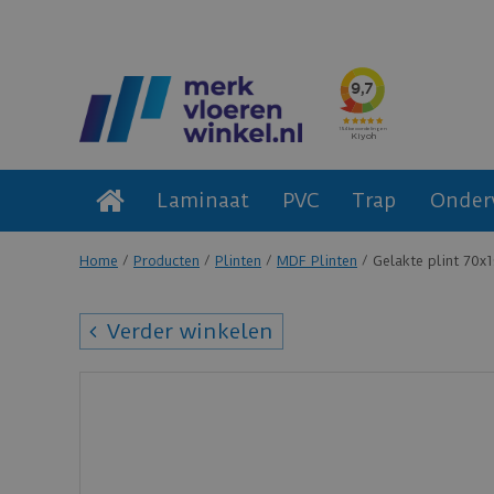
Laminaat
PVC
Trap
Onder
Home
Producten
Plinten
MDF Plinten
Gelakte plint 70x
Verder winkelen