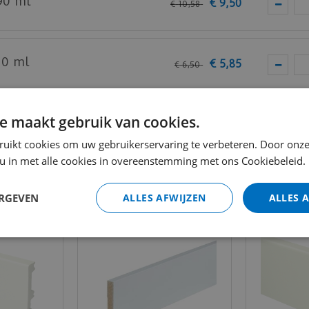
90 ml
€
9
,
50
€
10
,
58
10 ml
€
5
,
85
€
6
,
50
Totaal (i
e maakt gebruik van cookies.
ruikt cookies om uw gebruikerservaring te verbeteren. Door onze
 u in met alle cookies in overeenstemming met ons Cookiebeleid.
ERGEVEN
ALLES AFWIJZEN
ALLES 