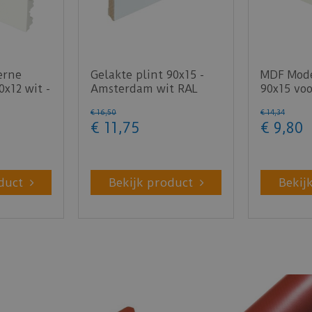
erne
Gelakte plint 90x15 -
MDF Mode
0x12 wit -
Amsterdam wit RAL
90x15 voo
9010
RAL9010 
€
16
,
50
€
14
,
34
€
11
,
75
€
9
,
80
duct
Bekijk product
Bekij