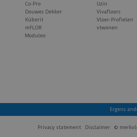
Co-Pro
Uzin
Douwes Dekker
Vivafloors
Küberit
Vloer-Profielen
mFLOR
vtwonen
Moduleo
Ergens and
Privacy statement
Disclaimer
© merkvl