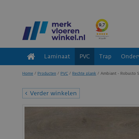
Laminaat
PVC
Trap
Onder
Home
Producten
PVC
Rechte plank
Ambiant - Robusto 
Verder winkelen