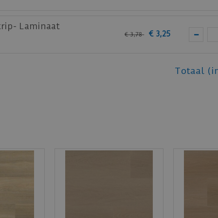
trip- Laminaat
€
3
,
25
€
3
,
78
Totaal (i