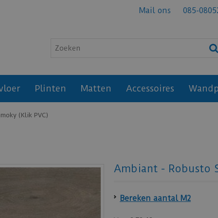
Mail ons
085-0805
vloer
Plinten
Matten
Accessoires
Wandp
Smoky (Klik PVC)
Ambiant - Robusto 
Bereken aantal M2