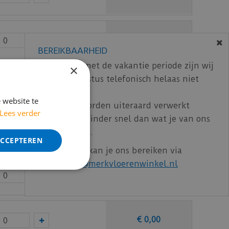
€
0
,
00
BEREIKBAARHEID
In verband met de vakantie periode zijn wij
×
t/m 14 augustus telefonisch helaas niet
€
0
,
00
bereikbaar.
 website te
Bestelling worden uiteraard verwerkt
Lees verder
echter iets minder snel dan wat je van ons
€
0
,
00
gewend bent.
ACCEPTEREN
Voor vragen kan je ons bereiken via
email:
info@merkvloerenwinkel.nl
€
0
,
00
€
0
,
00