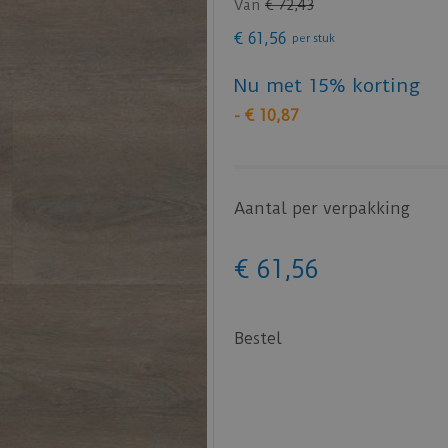
Van
€
72
,
43
€
61
,
56
per stuk
Nu met 15% korting
-
€
10
,
87
Aantal per verpakking
€
61
,
56
Bestel