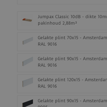
Download
hier
de leg- en onderhoudsinstruct
Download
hier
de acclimatiseer instructie.
Jumpax Classic 10dB - dikte 10m
pakinhoud 2,88m²
Download
hier
de garantievoorwaarden van 
Staal aanvragen
Gelakte plint 70x15 - Amsterdam
Benieuwd hoe deze nieuwe vloer eruit ziet 
RAL 9016
Gelakte plint 90x15 - Amsterdam
RAL 9016
Gelakte plint 120x15 - Amsterda
RAL 9016
Gelakte plint 90x15 - Amsterda