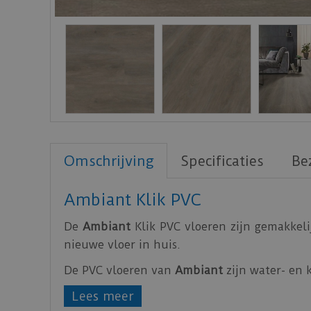
Omschrijving
Specificaties
Be
Ambiant Klik PVC
De
Ambiant
Klik PVC vloeren zijn gemakkeli
nieuwe vloer in huis.
De PVC vloeren van
Ambiant
zijn water- en 
Alle Ambiant vloeren zijn voorzien van
Lees meer
overbruggen.