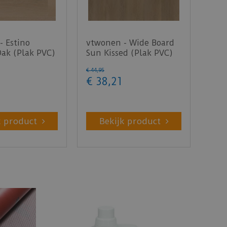
- Estino
vtwonen - Wide Board
Oak (Plak PVC)
Sun Kissed (Plak PVC)
€
44
,
95
€
38
,
21
k product
Bekijk product