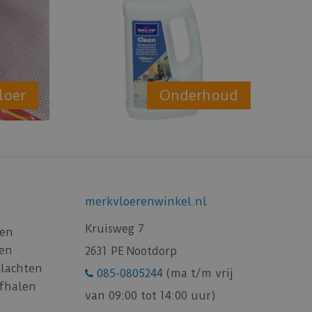
loer
Onderhoud
merkvloerenwinkel.nl
Kruisweg 7
gen
gen
2631 PE Nootdorp
Klachten
085-0805244
(ma t/m vrij
afhalen
van 09:00 tot 14:00 uur)