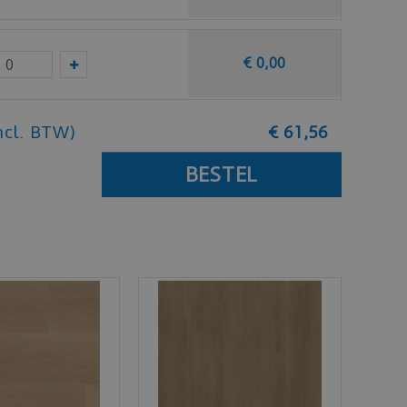
€
0
,
00
ncl. BTW)
€
61
,
56