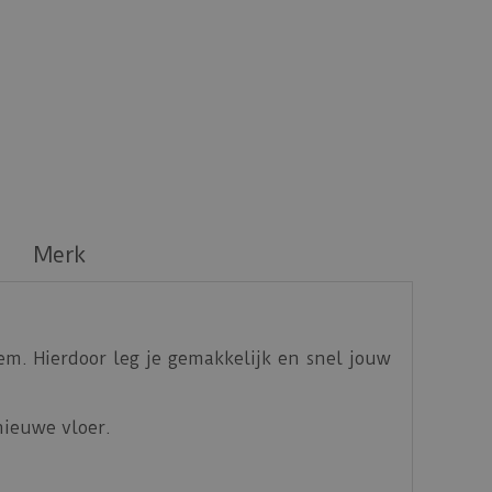
Merk
em. Hierdoor leg je gemakkelijk en snel jouw
nieuwe vloer.
ren en oneffenheden in de ondergrond te