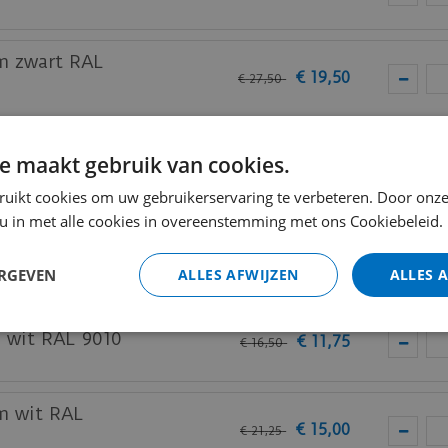
am zwart RAL
€
19
,
50
€
27
,
50
m zwart RAL
e maakt gebruik van cookies.
€
12
,
00
€
16
,
95
ruikt cookies om uw gebruikerservaring te verbeteren. Door onze
 u in met alle cookies in overeenstemming met ons Cookiebeleid.
m wit RAL 9010
€
9
,
50
€
13
,
25
ERGEVEN
ALLES AFWIJZEN
ALLES 
m wit RAL 9010
€
11
,
75
€
16
,
50
m wit RAL
€
15
,
00
€
21
,
25