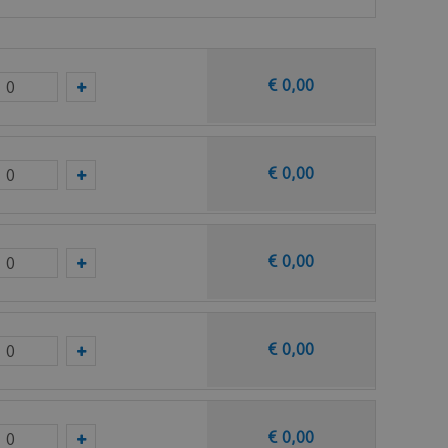
€
0
,
00
€
0
,
00
taal op van deze vloer bij Ambiant.
€
0
,
00
€
0
,
00
€
0
,
00