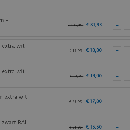
ie.
m -
€
81
,
93
€
105
,
45
de Ambiant PVC vloeren.
 extra wit
€
10
,
00
€
13
,
95
bij je nieuwe of huidige meubels? Vraag dan nu
hier
een s
 extra wit
€
13
,
00
€
18
,
25
m extra wit
€
17
,
00
€
23
,
95
m zwart RAL
€
15
,
50
€
21
,
95