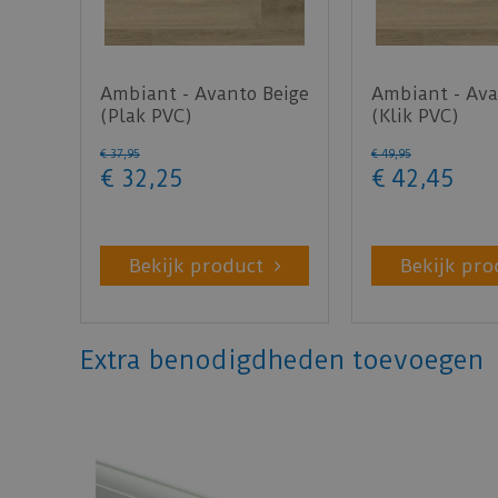
Ambiant - Avanto Beige
Ambiant - Ava
(Plak PVC)
(Klik PVC)
€
37
,
95
€
49
,
95
€
32
,
25
€
42
,
45
Bekijk product
Bekijk pro
Extra benodigdheden toevoegen