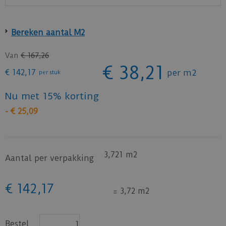
Bereken aantal M2
Van
€
167
,
26
€
38
,
21
€
142
,
17
per m2
per stuk
Nu met 15% korting
-
€
25
,
09
3,721 m2
Aantal per verpakking
€
142
,
17
=
3,72 m2
Bestel