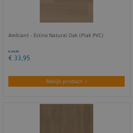
Ambiant - Estino Natural Oak (Plak PVC)
€
39
,
95
€
33
,
95
Bekijk product