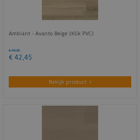
Ambiant - Avanto Beige (Klik PVC)
€
49
,
95
€
42
,
45
Bekijk product