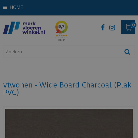
HOME
vtwonen - Wide Board Charcoal (Plak
PVC)