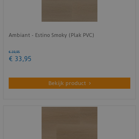
Ambiant - Estino Smoky (Plak PVC)
€
39
,
95
€
33
,
95
Bekijk product