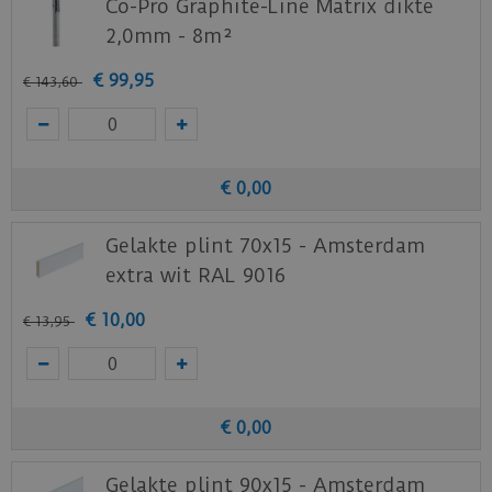
Co-Pro Graphite-Line Matrix dikte
Benieuwd hoe deze nieuwe vloer eruit ziet bij je
2,0mm - 8m²
nieuwe of huidige meubels? Vraag dan
€
99
,
95
€
143
,
60
nu
hier
een staal op van deze vloer bij vtwonen
(by Ambiant).
€
0
,
00
Gelakte plint 70x15 - Amsterdam
extra wit RAL 9016
€
10
,
00
€
13
,
95
€
0
,
00
Gelakte plint 90x15 - Amsterdam