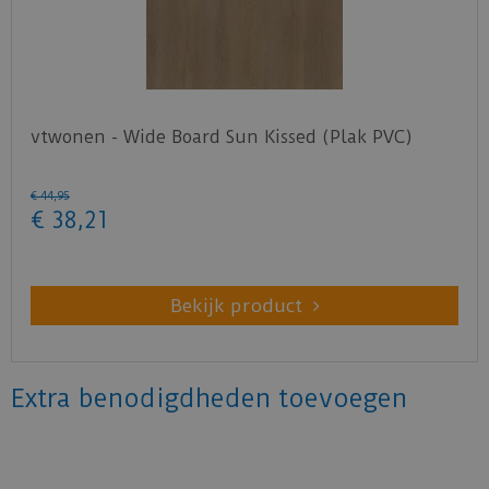
vtwonen - Wide Board Sun Kissed (Plak PVC)
€
44
,
95
€
38
,
21
Bekijk product
Extra benodigdheden toevoegen