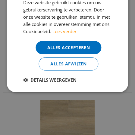
In verband met de vakantie periode zijn wij
Deze website gebruikt cookies om uw
gebruikerservaring te verbeteren. Door
t/m 14 augustus telefonisch helaas niet
onze website te gebruiken, stemt u in met
bereikbaar.
alle cookies in overeenstemming met ons
Bestelling worden uiteraard verwerkt
Ambiant - Avanto Beige (Plak PVC)
Cookiebeleid.
Lees verder
echter iets minder snel dan wat je van ons
gewend bent.
ALLES ACCEPTEREN
€
37
,
95
Voor vragen kan je ons bereiken via
€
32
,
25
email:
info@merkvloerenwinkel.nl
ALLES AFWIJZEN
Bekijk product
DETAILS WEERGEVEN