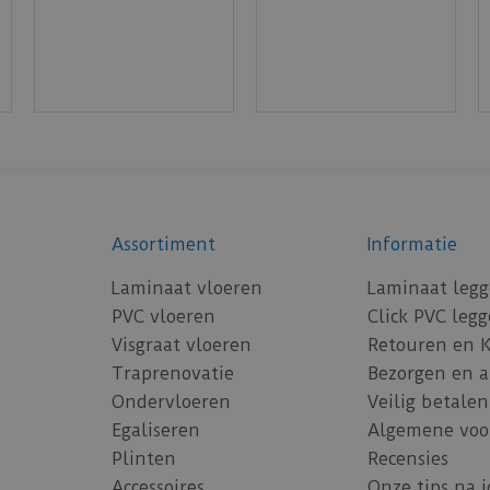
Assortiment
Informatie
Laminaat vloeren
Laminaat leg
PVC vloeren
Click PVC leg
Visgraat vloeren
Retouren en 
Traprenovatie
Bezorgen en 
Ondervloeren
Veilig betalen
Egaliseren
Algemene voo
Plinten
Recensies
Accessoires
Onze tips na 