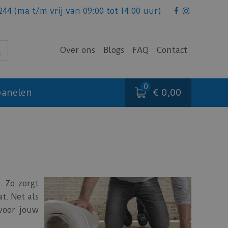
244
(ma t/m vrij van 09:00 tot 14:00 uur)
Over ons
Blogs
FAQ
Contact
€ 0,00
anelen
. Zo zorgt
t. Net als
voor jouw