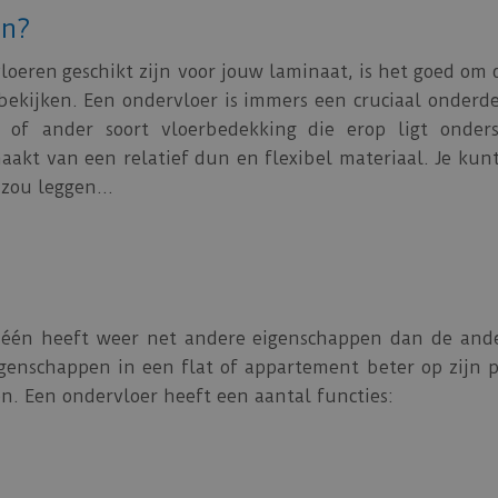
en?
oeren geschikt zijn voor jouw laminaat, is het goed om
bekijken. Een ondervloer is immers een cruciaal onderd
 of ander soort vloerbedekking die erop ligt onders
aakt van een relatief dun en flexibel materiaal. Je kun
 zou leggen…
e één heeft weer net andere eigenschappen dan de ande
enschappen in een flat of appartement beter op zijn p
en. Een ondervloer heeft een aantal functies: