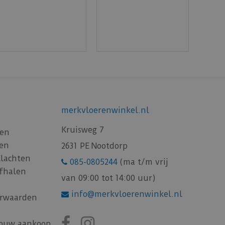
merkvloerenwinkel.nl
Kruisweg 7
gen
gen
2631 PE Nootdorp
Klachten
085-0805244
(ma t/m vrij
afhalen
van 09:00 tot 14:00 uur)
info@merkvloerenwinkel.nl
rwaarden
jouw aankoop