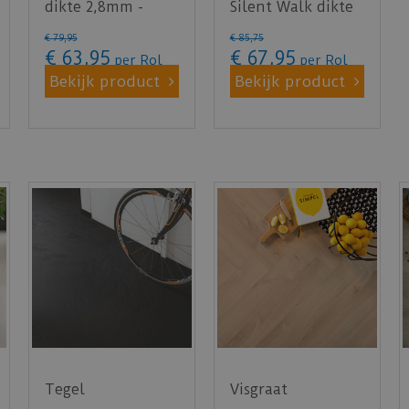
dikte 2,8mm -
Silent Walk dikte
10m²
2mm - 7m²
€
79
,
95
€
85
,
75
€
63
,
95
€
67
,
95
per Rol
per Rol
Bekijk product
Bekijk product
Tegel
Visgraat