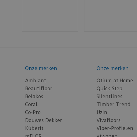
Onze merken
Onze merken
Ambiant
Otium at Home
Beautifloor
Quick-Step
Belakos
Silentlines
Coral
Timber Trend
Co-Pro
Uzin
Douwes Dekker
Vivafloors
Küberit
Vloer-Profielen
mFLOR
vtwonen