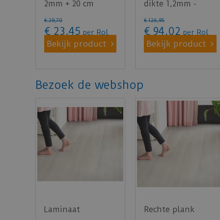
2mm + 20 cm
dikte 1,2mm -
overlap met
15m²
€
29
,
70
€
126
,
95
plakstrip - 15m²
€
23
,
45
€
94
,
02
per Rol
per Rol
Bekijk product
Bekijk product
Bezoek de webshop
Laminaat
Rechte plank