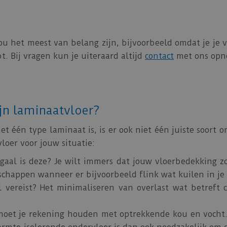
u het meest van belang zijn, bijvoorbeeld omdat je je vl
. Bij vragen kun je uiteraard altijd
contact
met ons opn
jn laminaatvloer?
t één type laminaat is, is er ook niet één juiste soort on
loer voor jouw situatie:
aal is deze? Je wilt immers dat jouw vloerbedekking zo 
schappen wanneer er bijvoorbeeld flink wat kuilen in je 
 vereist? Het minimaliseren van overlast wat betreft co
moet je rekening houden met optrekkende kou en vocht.