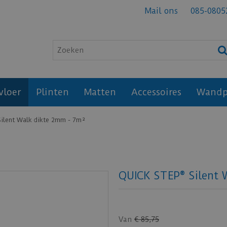
Mail ons
085-0805
vloer
Plinten
Matten
Accessoires
Wandp
ilent Walk dikte 2mm - 7m²
QUICK STEP® Silent 
Van
€
85
,
75