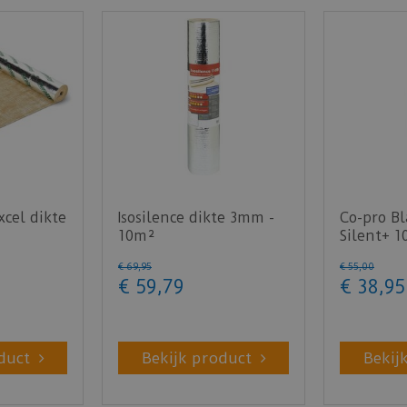
cel dikte
Isosilence dikte 3mm -
Co-pro Bl
10m²
Silent+ 
- 10m²
€
69
,
95
€
55
,
00
€
59
,
79
€
38
,
95
duct
Bekijk product
Bekij