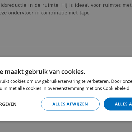
idsreductie in de ruimte. Hij is ideaal voor ruimtes me
eze ondervloer in combinatie met tape
solatie
€
15
,
90
e maakt gebruik van cookies.
ruikt cookies om uw gebruikerservaring te verbeteren. Door onze
 u in met alle cookies in overeenstemming met ons Cookiebeleid.
Totaal (i
ERGEVEN
ALLES AFWIJZEN
ALLES 