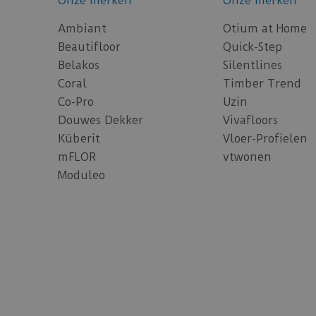
Onze merken
Onze merken
Ambiant
Otium at Home
Beautifloor
Quick-Step
Belakos
Silentlines
Coral
Timber Trend
Co-Pro
Uzin
Douwes Dekker
Vivafloors
Küberit
Vloer-Profielen
mFLOR
vtwonen
Moduleo