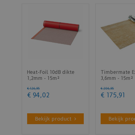
Heat-Foil 10dB dikte
Timbermate Ex
1,2mm - 15m²
3,6mm - 15m²
€
126
,
95
€
206
,
95
€
94
,
02
€
175
,
91
Bekijk product
Bekijk pro