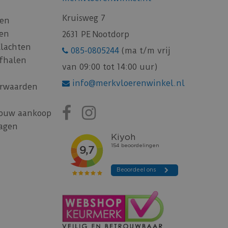
Kruisweg 7
gen
gen
2631 PE Nootdorp
Klachten
085-0805244
(ma t/m vrij
afhalen
van 09:00 tot 14:00 uur)
info@merkvloerenwinkel.nl
rwaarden
jouw aankoop
ragen