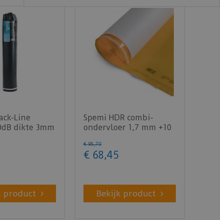
ack-Line
Spemi HDR combi-
10dB dikte 3mm
ondervloer 1,7 mm +10
dB laminaat - 15m²
€
95
,
70
€
68
,
45
k product
Bekijk product