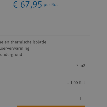
€
67
,
95
per Rol
he en thermische isolatie
loerverwarming
e ondergrond
7 m2
=
1,00 Rol