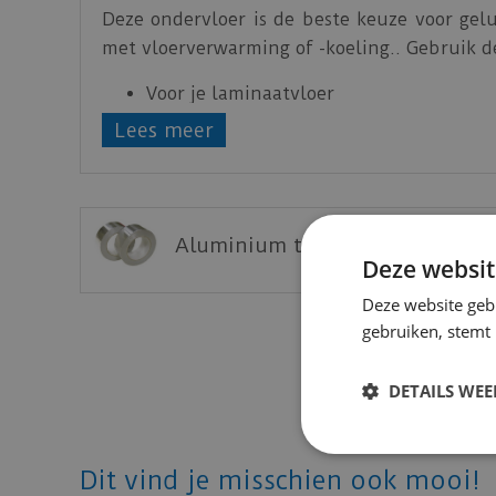
Deze ondervloer is de beste keuze voor gelu
met vloerverwarming of -koeling.. Gebruik d
Voor je laminaatvloer
Voor je parketvloer
Lees meer
Bescherming tegen opstijgend vocht
Eenvoudig te plaatsen
Uitstekende akoestische en thermische i
Combineerbaar met vloerverwarming
Aluminium tape 901 50mm
Deze websit
Zorgt voor een vlakke ondergrond
Kliksysteem beschermen
Deze website geb
gebruiken, stemt
Download
hier
het productblad.
DETAILS WE
Dit vind je misschien ook mooi!