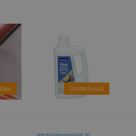
loer
Onderhoud
merkvloerenwinkel.nl