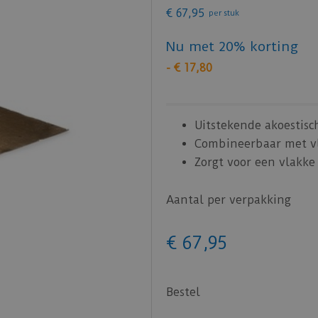
€
67
,
95
per stuk
Nu met 20% korting
-
€
17
,
80
Uitstekende akoestisc
Combineerbaar met v
Zorgt voor een vlakk
Aantal per verpakking
€
67
,
95
Bestel