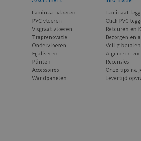
Assortiment
Informatie
Laminaat vloeren
Laminaat leg
PVC vloeren
Click PVC leg
Visgraat vloeren
Retouren en 
Traprenovatie
Bezorgen en 
Ondervloeren
Veilig betalen
Egaliseren
Algemene voo
Plinten
Recensies
Accessoires
Onze tips na 
Wandpanelen
Levertijd opv