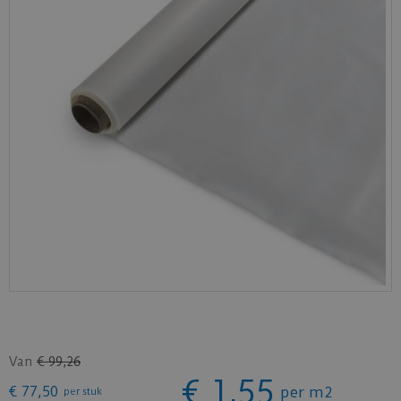
Van
€
99
,
26
€
1
,
55
€
77
,
50
per m2
per stuk