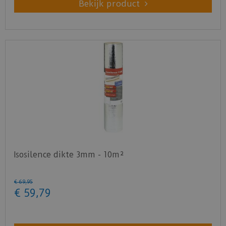
Bekijk product
Isosilence dikte 3mm - 10m²
€
69
,
95
€
59
,
79