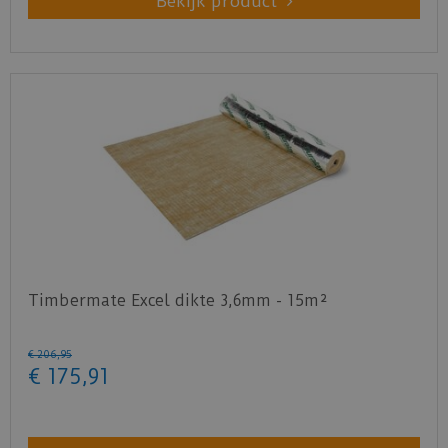
Bekijk product
Timbermate Excel dikte 3,6mm - 15m²
€
206
,
95
€
175
,
91