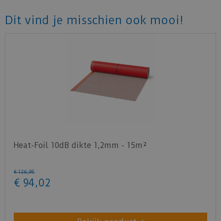
vocht. Toepasbaar op iedere betonnen
Dit vind je misschien ook mooi!
ondergrond en geschikt voor laminaat, PVC klik
en parket, bij zwevende legwijze. De folie
minimaal 10cm te overlappen.
Heat-Foil 10dB dikte 1,2mm - 15m²
€
126
,
95
€
94
,
02