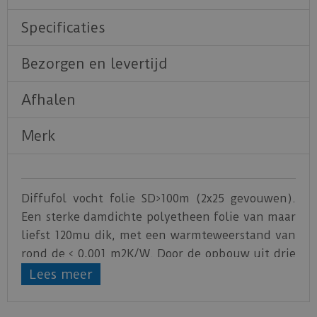
Specificaties
Bezorgen en levertijd
Afhalen
Merk
Diffufol vocht folie SD>100m (2x25 gevouwen).
Een sterke damdichte polyetheen folie van maar
liefst 120mu dik, met een warmteweerstand van
rond de < 0,001 m2K/W. Door de opbouw uit drie
lagen kent de beschermfolie een extreem hoge
Lees meer
weerstand tegen vochtdiffusie. Voor onder een
ondervloer ter voorkoming van optrekkend