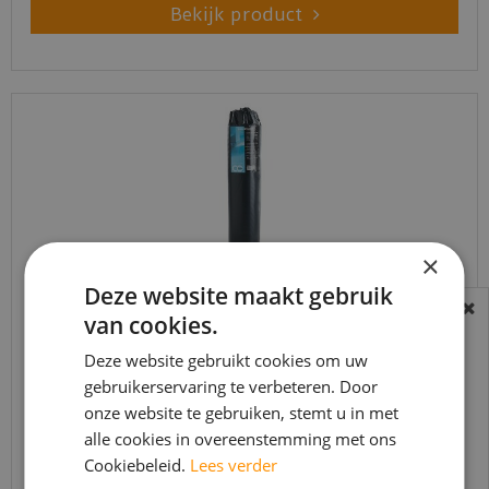
Bekijk product
×
Deze website maakt gebruik
van cookies.
BEREIKBAARHEID
Co-pro Black-Line Silent+ 10dB dikte 3mm - 10m²
In verband met de vakantie periode zijn wij
Deze website gebruikt cookies om uw
t/m 14 augustus telefonisch helaas niet
gebruikerservaring te verbeteren. Door
€
55
,
00
onze website te gebruiken, stemt u in met
bereikbaar.
€
38
,
95
alle cookies in overeenstemming met ons
Bestelling worden uiteraard verwerkt
Cookiebeleid.
Lees verder
echter iets minder snel dan wat je van ons