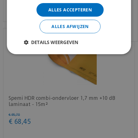
gewend bent.
Bekijk product
ALLES ACCEPTEREN
Voor vragen kan je ons bereiken via
email:
info@merkvloerenwinkel.nl
ALLES AFWIJZEN
DETAILS WEERGEVEN
Spemi HDR combi-ondervloer 1,7 mm +10 dB
laminaat - 15m²
€
95
,
70
€
68
,
45