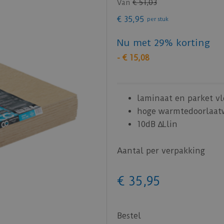
Van
€
51
,
03
€
35
,
95
per stuk
Nu met 29% korting
-
€
15
,
08
laminaat en parket v
hoge warmtedoorlaat
10dB ∆Llin
Aantal per verpakking
€
35
,
95
Bestel