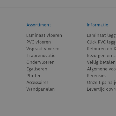
Assortiment
Informatie
Laminaat vloeren
Laminaat leg
PVC vloeren
Click PVC leg
Visgraat vloeren
Retouren en 
Traprenovatie
Bezorgen en 
Ondervloeren
Veilig betalen
Egaliseren
Algemene voo
Plinten
Recensies
Accessoires
Onze tips na 
Wandpanelen
Levertijd opv