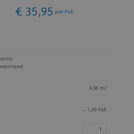
€
35
,
95
per Pak
loeren
weerstand
4,66 m2
=
1,00 Pak