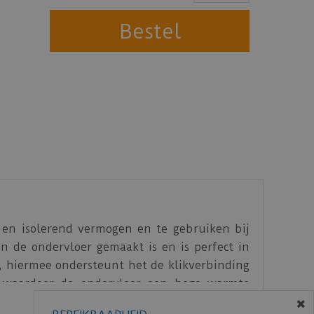
 en isolerend vermogen en te gebruiken bij
n de ondervloer gemaakt is en is perfect in
, hiermee ondersteunt het de klikverbinding
, waardoor de ondervloer een hoge warmte
 tegenstelling tot de hiermee vergelijkbare