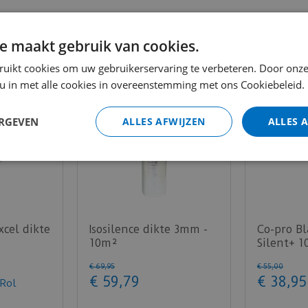
r in combinatie met laminaat een contactgeluidverbeter
e maakt gebruik van cookies.
ruikt cookies om uw gebruikerservaring te verbeteren. Door onze
 u in met alle cookies in overeenstemming met ons Cookiebeleid.
ERGEVEN
ALLES AFWIJZEN
ALLES 
cel dikte
Isosilence dikte 3mm -
Co-pro Bl
10m²
Silent+ 
- 10m²
€
69
,
95
€
55
,
00
€
59
,
79
€
38
,
95
 Rol