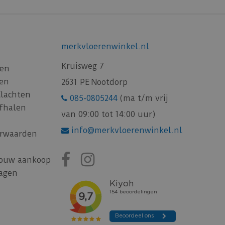
merkvloerenwinkel.nl
Kruisweg 7
gen
gen
2631 PE Nootdorp
Klachten
085-0805244
(ma t/m vrij
afhalen
van 09:00 tot 14:00 uur)
info@merkvloerenwinkel.nl
rwaarden
jouw aankoop
ragen