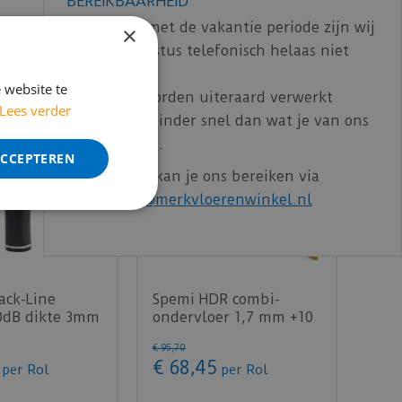
BEREIKBAARHEID
ing van 10dB.
In verband met de vakantie periode zijn wij
×
t/m 14 augustus telefonisch helaas niet
bereikbaar.
 website te
Bestelling worden uiteraard verwerkt
Lees verder
echter iets minder snel dan wat je van ons
gewend bent.
ACCEPTEREN
Voor vragen kan je ons bereiken via
email:
info@merkvloerenwinkel.nl
ack-Line
Spemi HDR combi-
10dB dikte 3mm
ondervloer 1,7 mm +10
dB laminaat - 15m²
€
95
,
70
€
68
,
45
per Rol
per Rol