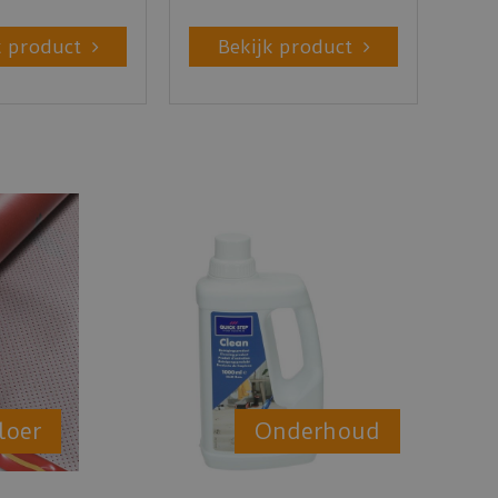
k product
Bekijk product
loer
Onderhoud