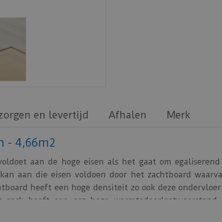
zorgen en levertijd
Afhalen
Merk
m - 4,66m2
voldoet aan de hoge eisen als het gaat om egaliserend
kan aan die eisen voldoen door het zachtboard waarva
tboard heeft een hoge densiteit zo ook deze ondervloer
n-pack heeft een erg hoge warmtedoorlaatweerstand
kt kan worden met vloerverwarming of vloerkoeling. In