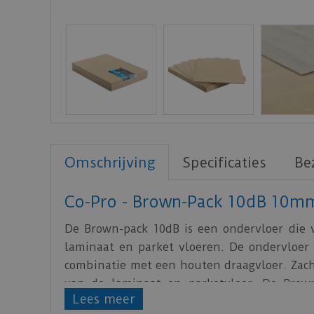
Omschrijving
Specificaties
Be
Co-Pro - Brown-Pack 10dB 10m
De Brown-pack 10dB is een ondervloer die 
laminaat en parket vloeren. De ondervloer 
combinatie met een houten draagvloer. Zach
van de laminaat en parketvloer. De Brow
Lees meer
isolerende waarde heeft en dus niet gebrui