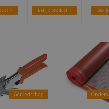
duct
Bekijk product
Bekij
Gereedschap
Onderv