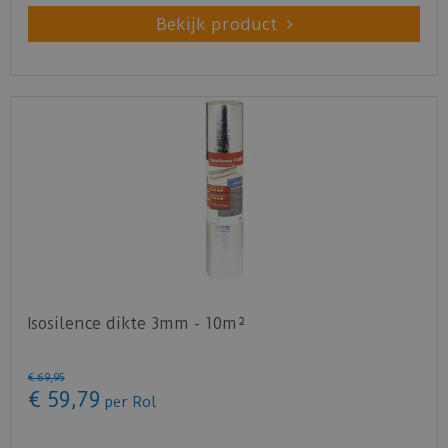
Bekijk product
Isosilence dikte 3mm - 10m²
€
69
,
95
€
59
,
79
per Rol