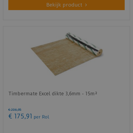
Bekijk product
Timbermate Excel dikte 3,6mm - 15m²
€
206
,
95
€
175
,
91
per Rol