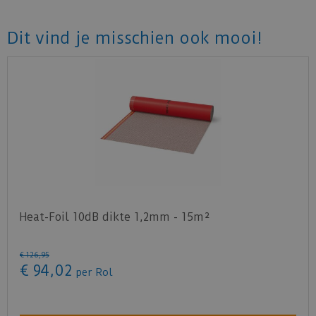
Kijk
hier
voor de leg instructie.
Dit vind je misschien ook mooi!
Heat-Foil 10dB dikte 1,2mm - 15m²
€
126
,
95
€
94
,
02
per Rol