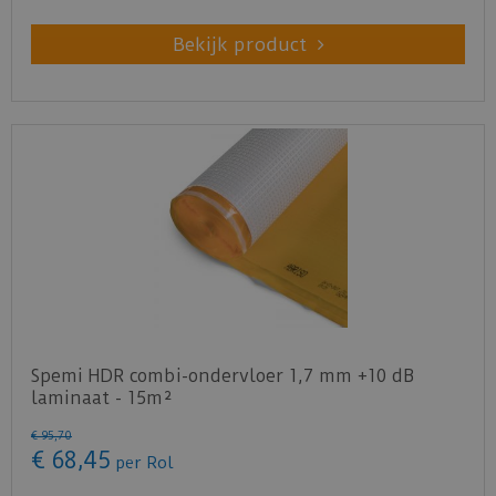
Bekijk product
Spemi HDR combi-ondervloer 1,7 mm +10 dB
laminaat - 15m²
€
95
,
70
€
68
,
45
per Rol