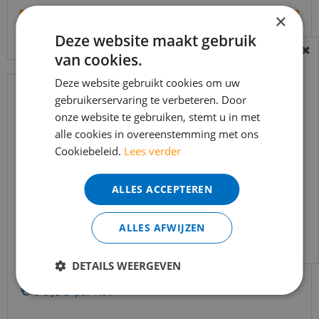
×
Bekijk product
Deze website maakt gebruik
van cookies.
BEREIKBAARHEID
In verband met de vakantie periode zijn wij
Deze website gebruikt cookies om uw
gebruikerservaring te verbeteren. Door
t/m 14 augustus telefonisch helaas niet
onze website te gebruiken, stemt u in met
bereikbaar.
alle cookies in overeenstemming met ons
Bestelling worden uiteraard verwerkt
Cookiebeleid.
Lees verder
echter iets minder snel dan wat je van ons
gewend bent.
ALLES ACCEPTEREN
Voor vragen kan je ons bereiken via
email:
info@merkvloerenwinkel.nl
ALLES AFWIJZEN
Co-pro Black-Line Silent+ 10dB dikte 3mm - 10m²
DETAILS WEERGEVEN
€
55
,
00
€
38
,
95
per Rol