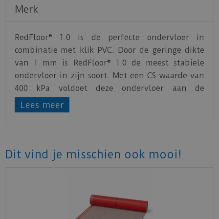
Merk
RedFloor® 1.0 is de perfecte ondervloer in
combinatie met klik PVC. Door de geringe dikte
van 1 mm is RedFloor® 1.0 de meest stabiele
ondervloer in zijn soort. Met een CS waarde van
400 kPa voldoet deze ondervloer aan de
allerhoogste eisen op gebied van kortstondige
Lees meer
belasting.
De nieuwe RedFloor® 1.0 is bestand tegen hoge
temperaturen die kunnen ontstaan bij direct
Dit vind je misschien ook mooi!
zonlicht. Dankzij de superlage warmteweerstand
is RedFloor® 1.0 zeer geschikt voor
vloerverwarming en/of vloerkoeling. Bij
toepassing met vloerkoeling dient er altijd een
condensbewaking aanwezig te zijn. RedFloor® 1.0