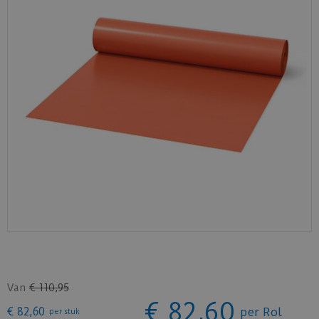
Van
€
110
,
95
€
82
,
60
€
82
,
60
per Rol
per stuk