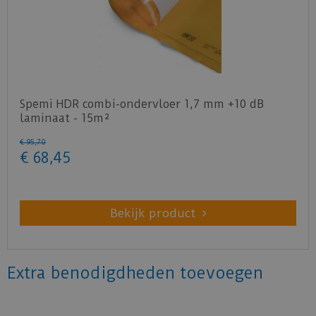
Spemi HDR combi-ondervloer 1,7 mm +10 dB
laminaat - 15m²
€
95
,
70
€
68
,
45
Bekijk product
Extra benodigdheden toevoegen