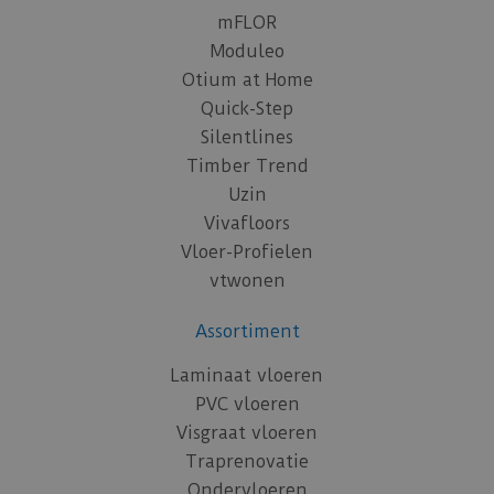
mFLOR
Moduleo
Otium at Home
Quick-Step
Silentlines
Timber Trend
Uzin
Vivafloors
Vloer-Profielen
vtwonen
Assortiment
Laminaat vloeren
PVC vloeren
Visgraat vloeren
Traprenovatie
Ondervloeren