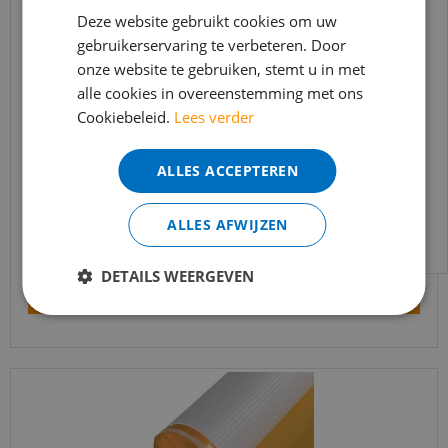
In verband met de vakantie periode zijn wij
Deze website gebruikt cookies om uw
t/m 14 augustus telefonisch helaas niet
gebruikerservaring te verbeteren. Door
onze website te gebruiken, stemt u in met
bereikbaar.
alle cookies in overeenstemming met ons
Bestelling worden uiteraard verwerkt
Cookiebeleid.
Lees verder
echter iets minder snel dan wat je van ons
Co-pro Black-Line Silent+ 10dB dikte 3mm - 10m²
gewend bent.
ALLES ACCEPTEREN
Voor vragen kan je ons bereiken via
€
55
,
00
email:
info@merkvloerenwinkel.nl
€
38
,
95
ALLES AFWIJZEN
DETAILS WEERGEVEN
Bekijk product