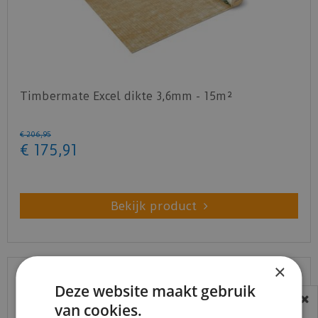
Timbermate Excel dikte 3,6mm - 15m²
€
206
,
95
€
175
,
91
Bekijk product
×
Deze website maakt gebruik
van cookies.
BEREIKBAARHEID