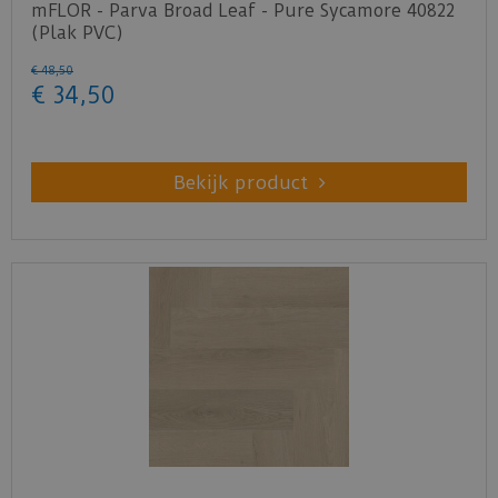
mFLOR - Parva Broad Leaf - Pure Sycamore 40822
(Plak PVC)
€
48
,
50
€
34
,
50
Bekijk product