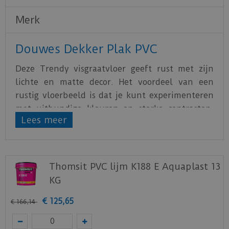
Merk
Douwes Dekker Plak PVC
Deze Trendy visgraatvloer geeft rust met zijn
lichte en matte decor. Het voordeel van een
rustig vloerbeeld is dat je kunt experimenteren
met uitbundige kleuren en sterke contrasten.
Lees meer
Meubels met felle kleuren staan heel mooi bij
deze Pepermunt PVC-vloer. Of creëer een
Scandinavisch effect in combinatie met lichte
meubels en details in verschillende
Thomsit PVC lijm K188 E Aquaplast 13
houtsoorten. De vellingkanten rondom geven
KG
het een authentieke look. Eenvoudig en
€
125
,
65
onbevangen.
€
166
,
14
De Trendy visgraat pepermunt PVC is naast de