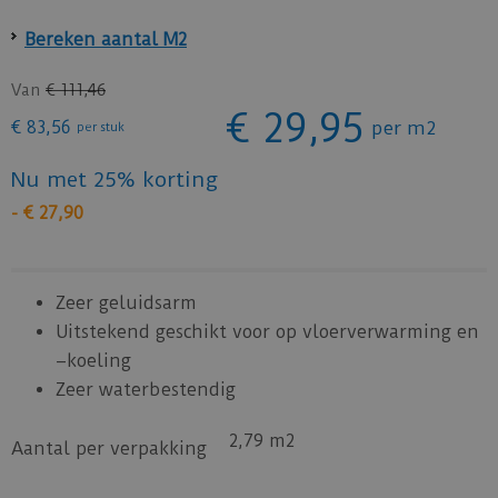
Bereken aantal M2
Van
€
111
,
46
€
29
,
95
€
83
,
56
per m2
per stuk
Nu met 25% korting
-
€
27
,
90
Zeer geluidsarm
Uitstekend geschikt voor op vloerverwarming en
–koeling
Zeer waterbestendig
2,79 m2
Aantal per verpakking