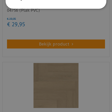
Douwes Dekker - Ambitieus - Visgraat honing
04756 (Plak PVC)
€
39
,
95
€
29
,
95
Bekijk product