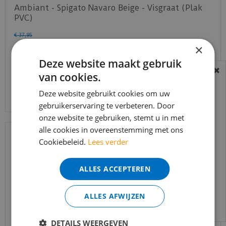
Ambiant - Spigato Navaro Beige - Visgraat (Plak
PVC)
€
37
,
95
€
32
,
25
×
Deze website maakt gebruik
van cookies.
BEREIKBAARHEID
Bekijk product
In verband met de vakantie periode zijn wij
Deze website gebruikt cookies om uw
gebruikerservaring te verbeteren. Door
t/m 14 augustus telefonisch helaas niet
onze website te gebruiken, stemt u in met
bereikbaar.
alle cookies in overeenstemming met ons
Bestelling worden uiteraard verwerkt
Cookiebeleid.
Lees verder
echter iets minder snel dan wat je van ons
gewend bent.
ALLES ACCEPTEREN
Voor vragen kan je ons bereiken via
email:
info@merkvloerenwinkel.nl
ALLES AFWIJZEN
DETAILS WEERGEVEN