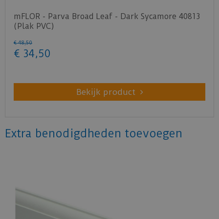
mFLOR - Parva Broad Leaf - Dark Sycamore 40813
(Plak PVC)
€
48
,
50
€
34
,
50
Bekijk product
Extra benodigdheden toevoegen