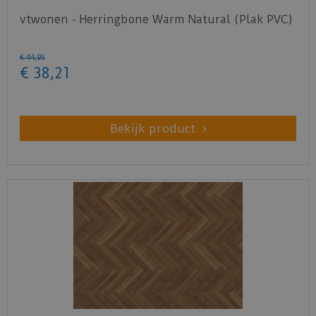
vtwonen - Herringbone Warm Natural (Plak PVC)
€
44
,
95
€
38
,
21
Bekijk product