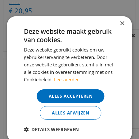
€
26
,
95
€
20
,
95
×
Deze website maakt gebruik
Bekijk product
van cookies.
BEREIKBAARHEID
In verband met de vakantie periode zijn wij
Deze website gebruikt cookies om uw
gebruikerservaring te verbeteren. Door
t/m 14 augustus telefonisch helaas niet
onze website te gebruiken, stemt u in met
bereikbaar.
alle cookies in overeenstemming met ons
Bestelling worden uiteraard verwerkt
Cookiebeleid.
Lees verder
echter iets minder snel dan wat je van ons
gewend bent.
ALLES ACCEPTEREN
Voor vragen kan je ons bereiken via
email:
info@merkvloerenwinkel.nl
ALLES AFWIJZEN
Quick-step - Capture - SIG4763 Geborstelde eik
DETAILS WEERGEVEN
natuur (Lami…