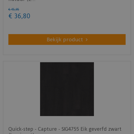
€
45
,
95
€
36
,
80
Bekijk product
Quick-step - Capture - SIG4755 Eik geverfd zwart