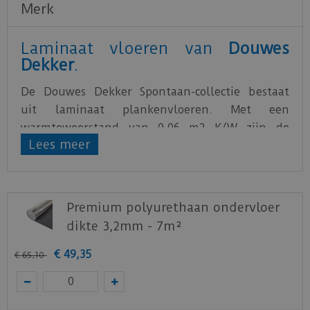
Merk
Laminaat vloeren van
Douwes
Dekker
.
De Douwes Dekker Spontaan-collectie bestaat
uit laminaat plankenvloeren. Met een
warmteweerstand van 0,06 m2 K/W zijn de
Lees meer
vloeren uitermate geschikt voor
vloerverwarming. De vloerdelen hebben een
formaat van 126,1 cm x 19,2 cm en worden aan
elkaar gelegd middels de uniclic-verbinding. De
Premium polyurethaan ondervloer
vloeren zijn onderhoudsarm en uitstekend
dikte 3,2mm - 7m²
bestand tegen krassen.
€
49
,
35
€
65
,
10
Download
hier
het Productblad
Staal aanvragen