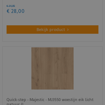
€
34
,
95
€
28
,
00
Bekijk product
Quick-step - Majestic - MJ3550 woestijn eik licht
natuur (L…