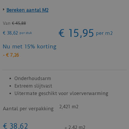
Bereken aantal M2
Van
€
45
,
88
€
15
,
95
€
38
,
62
per m2
per stuk
Nu met 15% korting
-
€
7
,
26
Onderhoudsarm
Extreem slijtvast
Uitermate geschikt voor vloerverwarming
2,421 m2
Aantal per verpakking
€
38
,
62
=
2,42 m2