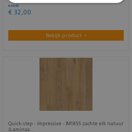
€
39
,
95
€
32
,
00
Bekijk product
Quick-step - Impressive - IM1855 zachte eik natuur
(Laminaa…