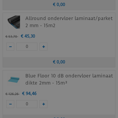
Benieuwd hoe deze nieuwe vloer eruit ziet bij je
€
0
,
00
nieuwe of huidige meubels? Vraag dan
nu
hier
een staal op van deze vloer bij Douwes
Allround ondervloer laminaat/parket
Dekker.
2 mm - 15m2
€
45
,
30
€
53
,
70
€
0
,
00
Blue Floor 10 dB ondervloer laminaat
dikte 2mm - 15m²
€
94
,
46
€
126
,
26