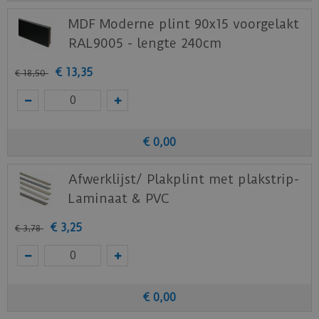
MDF Moderne plint 90x15 voorgelakt
RAL9005 - lengte 240cm
€
13
,
35
€
18
,
50
€
0
,
00
Afwerklijst/ Plakplint met plakstrip-
Laminaat & PVC
€
3
,
25
€
3
,
78
€
0
,
00