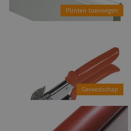
Plinten toevoegen
Gereedschap