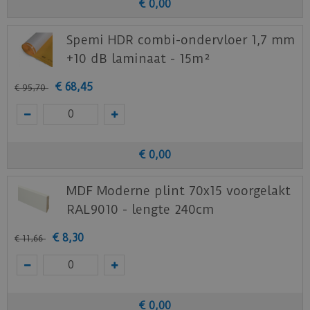
€
0
,
00
Spemi HDR combi-ondervloer 1,7 mm
+10 dB laminaat - 15m²
€
68
,
45
€
95
,
70
€
0
,
00
MDF Moderne plint 70x15 voorgelakt
RAL9010 - lengte 240cm
€
8
,
30
€
11
,
66
€
0
,
00