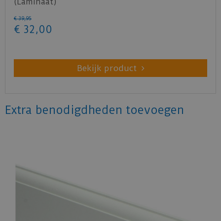
(Laminaat)
€
39
,
95
€
32
,
00
Bekijk product
Extra benodigdheden toevoegen