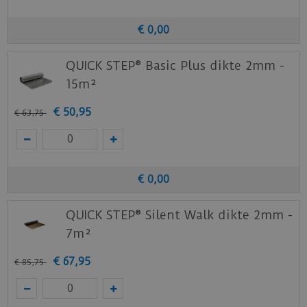
Bovendien biedt je ondervloer een uitstekende
bescherming tegen opstijgend vocht.
€
0
,
00
Klik
hier
voor de leginstructies van de
Quick-
QUICK STEP® Basic Plus dikte 2mm -
Step
laminaat vloeren.
15m²
Staal aanvragen
€
50
,
95
€
63
,
75
Benieuwd hoe deze nieuwe vloer eruit ziet bij je
nieuwe of huidige meubels? Vraag dan
nu
hier
een staal op van deze vloer bij Quick-
Step.
€
0
,
00
QUICK STEP® Silent Walk dikte 2mm -
7m²
€
67
,
95
€
85
,
75