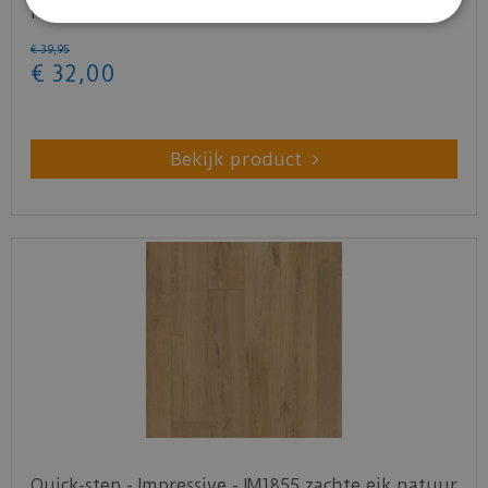
natuur (Lami…
€
39
,
95
€
32
,
00
Bekijk product
Quick-step - Impressive - IM1855 zachte eik natuur