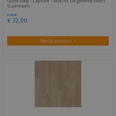
Quick-step - Capture - SIG4755 Eik geverfd zwart
(Laminaat)
€
39
,
95
€
32
,
00
Bekijk product