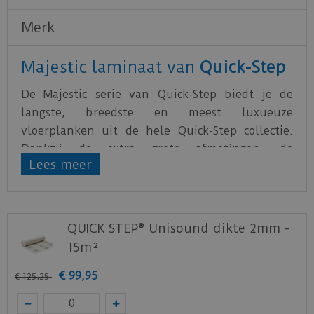
Merk
Majestic laminaat van
Quick-Step
De Majestic serie van Quick-Step biedt je de
langste, breedste en meest luxueuze
vloerplanken uit de hele Quick-Step collectie.
Dankzij de extra grote afmetingen, de
Lees meer
natuurlijke look en de unieke
waterbestendige
technologie zijn ze de perfecte keuze voor een
echt majestueus interieur.
QUICK STEP® Unisound dikte 2mm -
Wanneer je een laminaatvloer plaatst, is het van
15m²
essentieel belang om de juiste ondervloer te
kiezen. Naast het creëren van een vlakke basis,
€
99
,
95
€
125
,
25
biedt het ook een uitstekende akoestische en
thermische isolatie en dempt het kraakgeluiden.