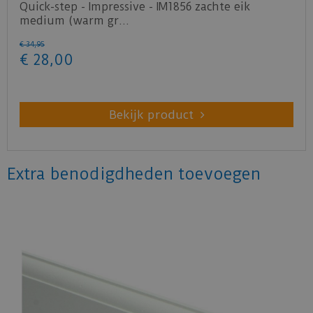
Quick-step - Impressive - IM1856 zachte eik
medium (warm gr…
€
34
,
95
€
28
,
00
Bekijk product
Extra benodigdheden toevoegen