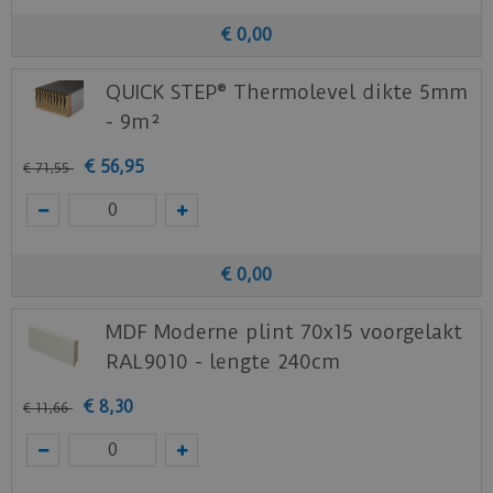
€
0
,
00
QUICK STEP® Thermolevel dikte 5mm
- 9m²
€
56
,
95
€
71
,
55
€
0
,
00
MDF Moderne plint 70x15 voorgelakt
RAL9010 - lengte 240cm
€
8
,
30
€
11
,
66