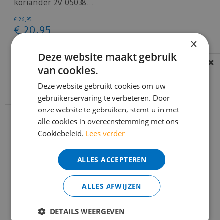
koriander 2V 05038…
€
26
,
95
€
20
,
95
×
Deze website maakt gebruik
van cookies.
Bekijk product
BEREIKBAARHEID
In verband met de vakantie periode zijn wij
Deze website gebruikt cookies om uw
t/m 14 augustus telefonisch helaas niet
gebruikerservaring te verbeteren. Door
onze website te gebruiken, stemt u in met
bereikbaar.
alle cookies in overeenstemming met ons
Bestelling worden uiteraard verwerkt
Cookiebeleid.
Lees verder
echter iets minder snel dan wat je van ons
gewend bent.
ALLES ACCEPTEREN
Voor vragen kan je ons bereiken via
email:
info@merkvloerenwinkel.nl
ALLES AFWIJZEN
DETAILS WEERGEVEN
Quick-step - Capture - SIG4763 Geborstelde eik