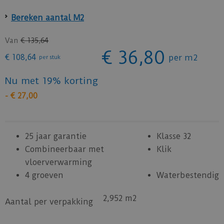
Bereken aantal M2
Van
€
135
,
64
€
36
,
80
€
108
,
64
per m2
per stuk
Nu met 19% korting
-
€
27
,
00
25 jaar garantie
Klasse 32
Combineerbaar met
Klik
vloerverwarming
4 groeven
Waterbestendig
2,952 m2
Aantal per verpakking