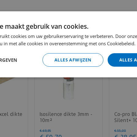
e maakt gebruik van cookies.
ruikt cookies om uw gebruikerservaring te verbeteren. Door onze
 u in met alle cookies in overeenstemming met ons Cookiebeleid.
ERGEVEN
ALLES AFWIJZEN
ALLES 
cel dikte
Isosilence dikte 3mm -
Co-pro Bl
10m²
Silent+ 
- 10m²
€
69
,
95
€
55
,
00