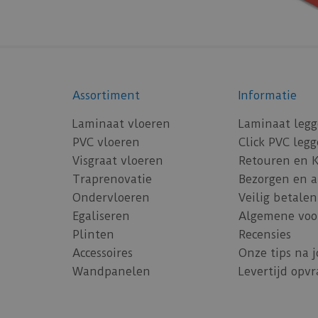
Assortiment
Informatie
Laminaat vloeren
Laminaat leg
PVC vloeren
Click PVC leg
Visgraat vloeren
Retouren en 
Traprenovatie
Bezorgen en 
Ondervloeren
Veilig betalen
Egaliseren
Algemene voo
Plinten
Recensies
Accessoires
Onze tips na 
Wandpanelen
Levertijd opv