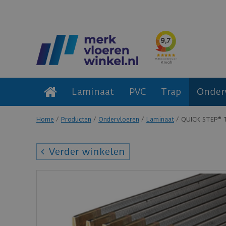
Laminaat
PVC
Trap
Onder
Home
Producten
Ondervloeren
Laminaat
QUICK STEP® T
Verder winkelen