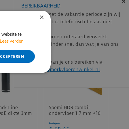
BEREIKBAARHEID
In verband met de vakantie periode zijn wij
×
t/m 14 augustus telefonisch helaas niet
bereikbaar.
 website te
Bestelling worden uiteraard verwerkt
Lees verder
echter iets minder snel dan wat je van ons
gewend bent.
ACCEPTEREN
Voor vragen kan je ons bereiken via
email:
info@merkvloerenwinkel.nl
ack-Line
Spemi HDR combi-
10dB dikte 3mm
ondervloer 1,7 mm +10
dB laminaat - 15m²
€
95
,
70