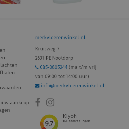
merkvloerenwinkel.nl
Kruisweg 7
gen
gen
2631 PE Nootdorp
Klachten
085-0805244
(ma t/m vrij
afhalen
van 09:00 tot 14:00 uur)
info@merkvloerenwinkel.nl
rwaarden
jouw aankoop
ragen