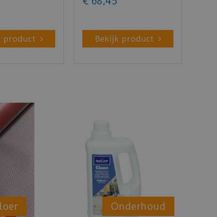
€
68
,
45
k product
Bekijk product
loer
Onderhoud