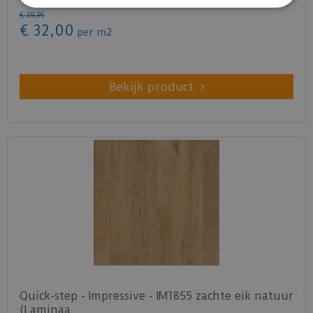
€
39
,
95
€
32
,
00
per m2
Bekijk product
Quick-step - Impressive - IM1855 zachte eik natuur
(Laminaa…