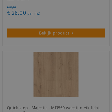
€
34
,
95
€
28
,
00
per m2
Bekijk product
Quick-step - Majestic - MJ3550 woestijn eik licht