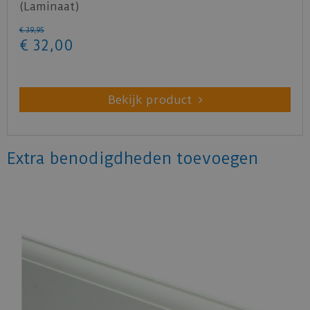
(Laminaat)
€
39
,
95
€
32
,
00
Bekijk product
Extra benodigdheden toevoegen