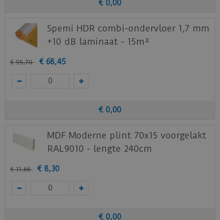
€
0
,
00
Spemi HDR combi-ondervloer 1,7 mm
+10 dB laminaat - 15m²
€
68
,
45
€
95
,
70
€
0
,
00
MDF Moderne plint 70x15 voorgelakt
RAL9010 - lengte 240cm
€
8
,
30
€
11
,
66
€
0
,
00