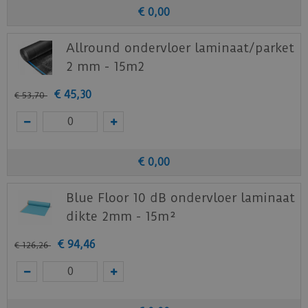
Benieuwd hoe deze nieuwe vloer eruit ziet bij je
€
0
,
00
nieuwe of huidige meubels? Vraag dan
nu
hier
een staal op van deze vloer bij Douwes
Allround ondervloer laminaat/parket
Dekker.
2 mm - 15m2
€
45
,
30
€
53
,
70
€
0
,
00
Blue Floor 10 dB ondervloer laminaat
dikte 2mm - 15m²
€
94
,
46
€
126
,
26