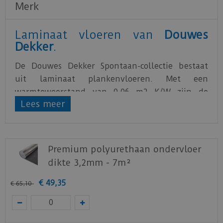
Merk
Laminaat vloeren van
Douwes
Dekker
.
De Douwes Dekker Spontaan-collectie bestaat
uit laminaat plankenvloeren. Met een
warmteweerstand van 0,06 m2 K/W zijn de
Lees meer
vloeren uitermate geschikt voor
vloerverwarming. De vloerdelen hebben een
formaat van 126,1 cm x 19,2 cm en worden aan
elkaar gelegd middels de uniclic-verbinding. De
Premium polyurethaan ondervloer
vloeren zijn onderhoudsarm en uitstekend
dikte 3,2mm - 7m²
bestand tegen krassen.
€
49
,
35
€
65
,
10
Download
hier
het Productblad
Staal aanvragen