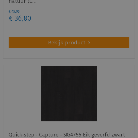
natuur (L…
€
45
,
95
€
36
,
80
Bekijk product
Quick-step - Capture - SIG4755 Eik geverfd zwart