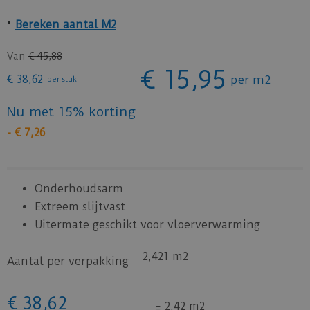
Bereken aantal M2
Van
€
45
,
88
€
15
,
95
€
38
,
62
per m2
per stuk
Nu met 15% korting
-
€
7
,
26
Onderhoudsarm
Extreem slijtvast
Uitermate geschikt voor vloerverwarming
2,421 m2
Aantal per verpakking
€
38
,
62
=
2,42 m2