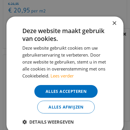
€
26
,
95
€
20
,
95
per m2
×
Deze website maakt gebruik
Bekijk product
van cookies.
BEREIKBAARHEID
In verband met de vakantie periode zijn wij
Deze website gebruikt cookies om uw
t/m 14 augustus telefonisch helaas niet
gebruikerservaring te verbeteren. Door
onze website te gebruiken, stemt u in met
bereikbaar.
alle cookies in overeenstemming met ons
Bestelling worden uiteraard verwerkt
Cookiebeleid.
Lees verder
echter iets minder snel dan wat je van ons
gewend bent.
ALLES ACCEPTEREN
Voor vragen kan je ons bereiken via
email:
info@merkvloerenwinkel.nl
ALLES AFWIJZEN
Quick-step - Capture - SIG4763 Geborstelde eik
DETAILS WEERGEVEN
natuur (Lami…