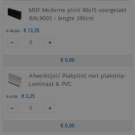
MDF Moderne plint 90x15 voorgelakt
RAL9005 - lengte 240cm
€
13
,
35
€
18
,
50
€
0
,
00
Afwerklijst/ Plakplint met plakstrip-
Laminaat & PVC
€
3
,
25
€
3
,
78
€
0
,
00