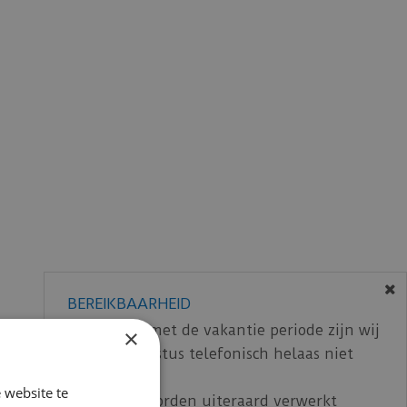
BEREIKBAARHEID
In verband met de vakantie periode zijn wij
×
t/m 14 augustus telefonisch helaas niet
bereikbaar.
 website te
Bestelling worden uiteraard verwerkt