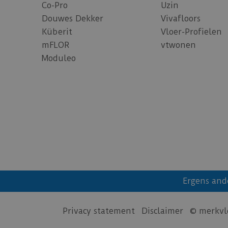
Co-Pro
Uzin
Douwes Dekker
Vivafloors
Küberit
Vloer-Profielen
mFLOR
vtwonen
Moduleo
Ergens and
Privacy statement
Disclaimer
© merkvl