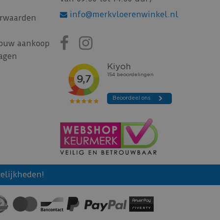
info@merkvloerenwinkel.nl
rwaarden
jouw aankoop
ragen
elijkheden!