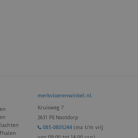
merkvloerenwinkel.nl
Kruisweg 7
gen
gen
2631 PE Nootdorp
Klachten
085-0805244
(ma t/m vrij
afhalen
van 09:00 tot 14:00 uur)