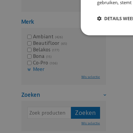
gebruiken, stemt
Wis selectie
DETAILS WE
Merk
Ambiant
(426)
Beautifloor
(65)
Belakos
(177)
Bona
(15)
Co-Pro
(106)
Meer
Wis selectie
Zoeken
Wis selectie