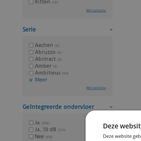
Kitten
(10)
Wis selectie
Serie
Aachen
(8)
Abruzzo
(6)
Abstract
(6)
Amber
(5)
Ambitieus
(64)
Meer
Wis selectie
Geïntegreerde ondervloer
Ja
(256)
Deze websit
Ja, 10 dB
(219)
Deze website geb
Nee
(68)