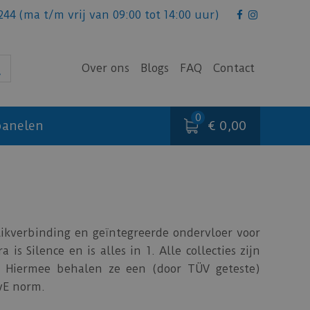
244
(ma t/m vrij van 09:00 tot 14:00 uur)
Over ons
Blogs
FAQ
Contact
€ 0,00
anelen
klikverbinding en geïntegreerde ondervloer voor
is Silence en is alles in 1. Alle collecties zijn
. Hiermee behalen ze een (door TÜV geteste)
VvE norm.