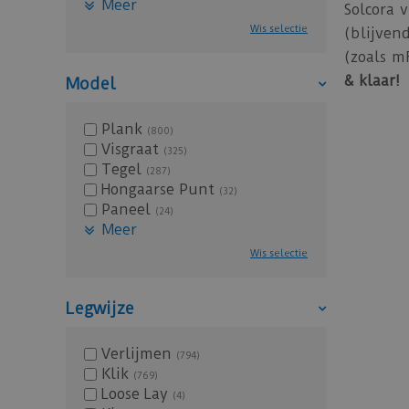
Meer
Solcora 
Wis selectie
(blijven
(zoals m
& klaar!
Model
Plank
(800)
Visgraat
(325)
Tegel
(287)
Hongaarse Punt
(32)
Paneel
(24)
Meer
Wis selectie
Legwijze
Verlijmen
(794)
Klik
(769)
Loose Lay
(4)