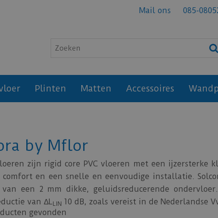
Mail ons
085-0805
vloer
Plinten
Matten
Accessoires
Wandp
ora by Mflor
vloeren zijn rigid core PVC vloeren met een ijzersterke 
comfort en een snelle en eenvoudige installatie. Solcora 
 van een 2 mm dikke, geluidsreducerende ondervloer
eductie van ΔL
10 dB, zoals vereist in de Nederlandse 
LIN
oducten gevonden