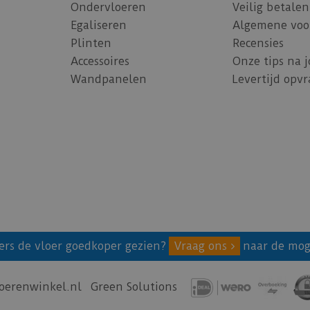
Ondervloeren
Veilig betalen
Egaliseren
Algemene voo
Plinten
Recensies
Accessoires
Onze tips na 
Wandpanelen
Levertijd opv
ers de vloer goedkoper gezien?
Vraag ons
naar de mog
oerenwinkel.nl
Green Solutions