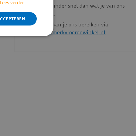
Lees verder
echter iets minder snel dan wat je van ons
gewend bent.
ACCEPTEREN
Voor vragen kan je ons bereiken via
email:
info@merkvloerenwinkel.nl