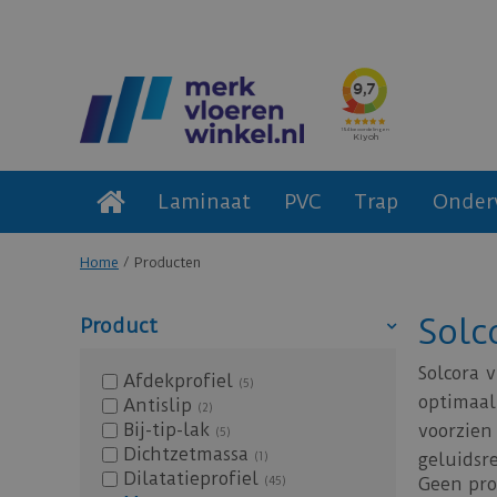
Laminaat
PVC
Trap
Onder
Home
Producten
Solc
Product
Solcora 
Afdekprofiel
(5)
optimaal 
Antislip
(2)
Bij-tip-lak
voorzien
(5)
Dichtzetmassa
(1)
geluidsr
Dilatatieprofiel
(45)
Geen pr