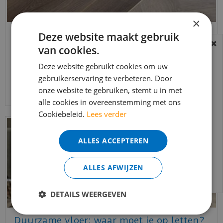
×
Creëer een uniek interieur: ga voor een
Deze website maakt gebruik
vloeren mix & match
van cookies.
BEREIKBAARHEID
Gepubliceerd op
12 juni 2023
In verband met de vakantie periode zijn wij
Deze website gebruikt cookies om uw
gebruikerservaring te verbeteren. Door
t/m 14 augustus telefonisch helaas niet
Lees meer...
onze website te gebruiken, stemt u in met
bereikbaar.
alle cookies in overeenstemming met ons
Bestelling worden uiteraard verwerkt
Cookiebeleid.
Lees verder
echter iets minder snel dan wat je van ons
gewend bent.
ALLES ACCEPTEREN
Voor vragen kan je ons bereiken via
email:
info@merkvloerenwinkel.nl
ALLES AFWIJZEN
DETAILS WEERGEVEN
Duurzame vloer: waar moet je op letten?