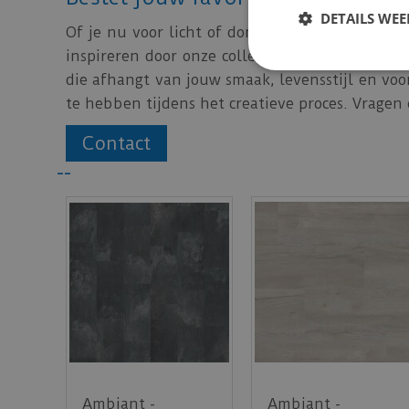
DETAILS WE
Of je nu voor licht of donker gaat, bij merkv
inspireren door onze collecties en maak je droo
die afhangt van jouw smaak, levensstijl en voo
te hebben tijdens het creatieve proces. Vragen
Contact
--
Ambiant -
Ambiant -