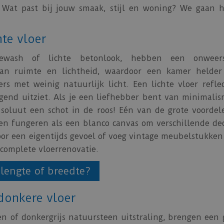
. Wat past bij jouw smaak, stijl en woning? We gaan 
hte vloer
ewash of lichte betonlook, hebben een onweers
 van ruimte en lichtheid, waardoor een kamer helde
rs met weinig natuurlijk licht. Een lichte vloer refle
igend uitziet. Als je een liefhebber bent van minimali
absoluut een schot in de roos! Eén van de grote voordel
en fungeren als een blanco canvas om verschillende dec
r een eigentijds gevoel of voeg vintage meubelstukken t
 complete vloerrenovatie.
e lengte of breedte?
donkere vloer
n of donkergrijs natuursteen uitstraling, brengen een 