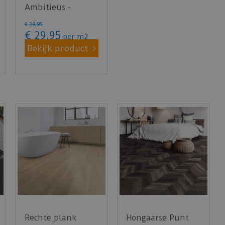
Ambitieus -
Visgraat
€
39
,
95
pepermunt 04764
€
29
,
95
per m2
(Plak …
Bekijk product
Rechte plank
Hongaarse Punt