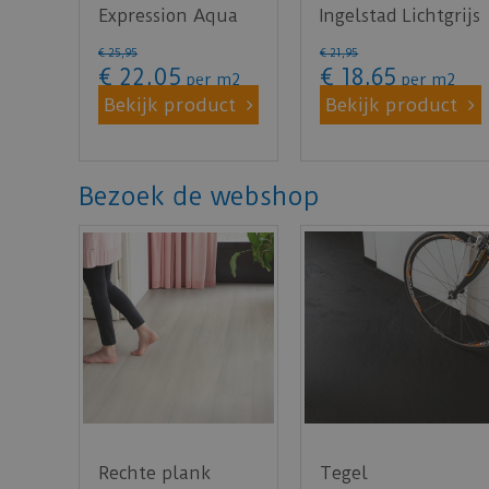
Expression Aqua
Ingelstad Lichtgrijs
Donkergrijs
Eiken (Laminaat)
€
25
,
95
€
21
,
95
(Laminaat)
€
22
,
05
€
18
,
65
per m2
per m2
Bekijk product
Bekijk product
Bezoek de webshop
Rechte plank
Tegel