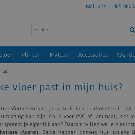
Mail ons
085-0805
vloer
Plinten
Matten
Accessoires
Wandp
 huis?
ke vloer past in mijn huis?
t transformeren van jouw huis in een droomthuis. We 
 uitdaging kan zijn. Ga je voor PVC of laminaat, kies j
er spreekt je eigenlijk aan? Daarom willen we je hier ins
donkere vloeren
. Beide hebben immers hun unieke 