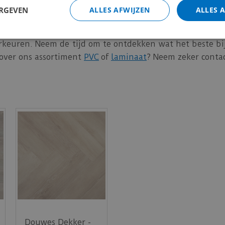
ERGEVEN
ALLES AFWIJZEN
ALLES 
loerenwinkel.nl hebben we een uitgebreid assortiment 
minterieur werkelijkheid! Vergeet niet dat het kiezen va
rkeuren. Neem de tijd om te ontdekken wat het beste bij 
 over ons assortiment
PVC
of
laminaat
? Neem zeker conta
Douwes Dekker -