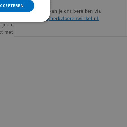
gewend bent.
ACCEPTEREN
vloeren om aan jouw wensen te voldoen. Laat je
Voor vragen kan je ons bereiken via
n de juiste vloer een persoonlijke beslissing is
email:
info@merkvloerenwinkel.nl
jou en je huis past, en vergeet niet om plezier
ct met ons op!