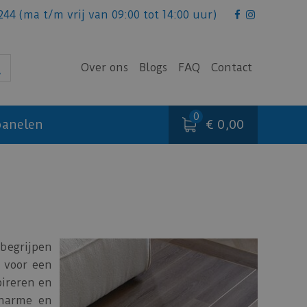
244
(ma t/m vrij van 09:00 tot 14:00 uur)
Over ons
Blogs
FAQ
Contact
€ 0,00
anelen
begrijpen
e voor een
pireren en
charme en