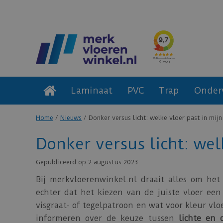
Laminaat
PVC
Trap
Onder
Home
Nieuws
Donker versus licht: welke vloer past in mijn
Donker versus licht: wel
Gepubliceerd op
2 augustus 2023
Bij merkvloerenwinkel.nl draait alles om he
echter dat het kiezen van de juiste vloer een
visgraat- of tegelpatroon en wat voor kleur vlo
informeren over de keuze tussen
lichte en 