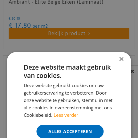
Ambiant - Elite Beige Eiken (Laminaat)
€
20
,
95
€
17
,
80
per m2
Bekijk product
×
Deze website maakt gebruik
van cookies.
BEREIKBAARHEID
In verband met de vakantie periode zijn wij
Deze website gebruikt cookies om uw
gebruikerservaring te verbeteren. Door
t/m 14 augustus telefonisch helaas niet
onze website te gebruiken, stemt u in met
bereikbaar.
alle cookies in overeenstemming met ons
Bestelling worden uiteraard verwerkt
Cookiebeleid.
Lees verder
echter iets minder snel dan wat je van ons
gewend bent.
Quick-step - Impressive - IM1847 klassieke eik
ALLES ACCEPTEREN
beige (Lamin…
Voor vragen kan je ons bereiken via