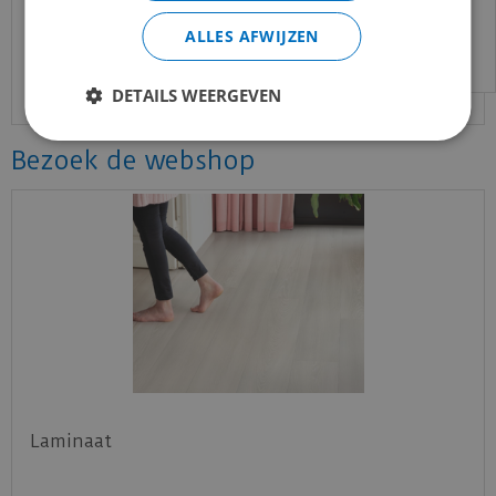
€
34
,
95
email:
info@merkvloerenwinkel.nl
ALLES AFWIJZEN
€
28
,
00
per m2
Bekijk product
DETAILS WEERGEVEN
Bezoek de webshop
Laminaat