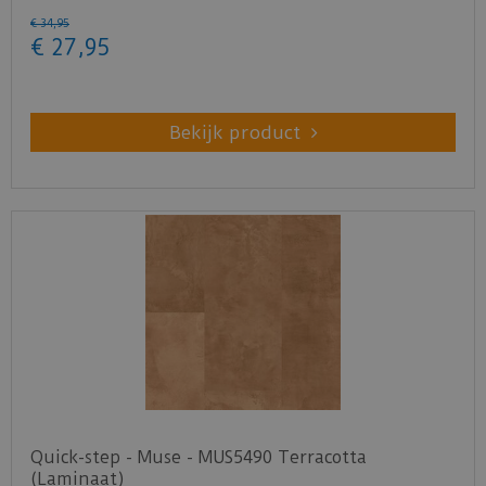
€
34
,
95
€
27
,
95
Bekijk product
Quick-step - Muse - MUS5490 Terracotta
(Laminaat)