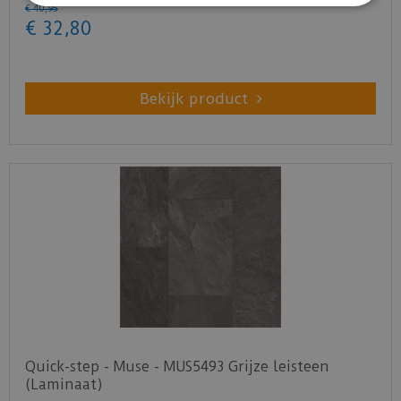
€
40
,
95
€
32
,
80
Bekijk product
Quick-step - Muse - MUS5493 Grijze leisteen
(Laminaat)