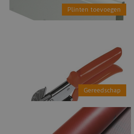
Plinten toevoegen
Gereedschap