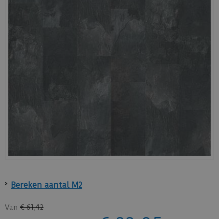
Bereken aantal M2
Van
€
61
,
42