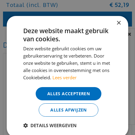
Totaal (incl. BTW)
€
52
,
19
×
Deze website maakt gebruik
van cookies.
BEREIKBAARHEID
Dit vind je misschien ook mooi!
In verband met de vakantie periode zijn wij
Deze website gebruikt cookies om uw
t/m 14 augustus telefonisch helaas niet
gebruikerservaring te verbeteren. Door
onze website te gebruiken, stemt u in met
bereikbaar.
alle cookies in overeenstemming met ons
Bestelling worden uiteraard verwerkt
Cookiebeleid.
Lees verder
echter iets minder snel dan wat je van ons
gewend bent.
ALLES ACCEPTEREN
Voor vragen kan je ons bereiken via
email:
info@merkvloerenwinkel.nl
ALLES AFWIJZEN
Quick-step - Muse - MUS5494 Botanisch beton
DETAILS WEERGEVEN
(Laminaat)