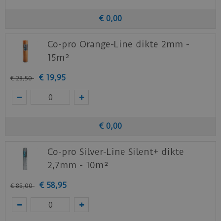
€
0
,
00
Co-pro Orange-Line dikte 2mm -
15m²
€
19
,
95
€
28
,
50
€
0
,
00
Co-pro Silver-Line Silent+ dikte
2,7mm - 10m²
€
58
,
95
€
85
,
00