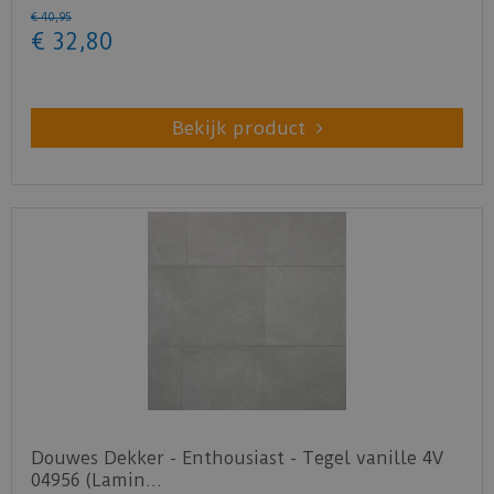
€
40
,
95
€
32
,
80
Bekijk product
Douwes Dekker - Enthousiast - Tegel vanille 4V
04956 (Lamin…