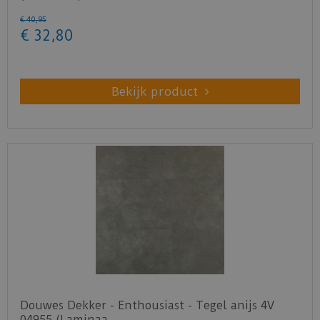
€
40
,
95
€
32
,
80
Bekijk product
Douwes Dekker - Enthousiast - Tegel anijs 4V
04955 (Laminaa…