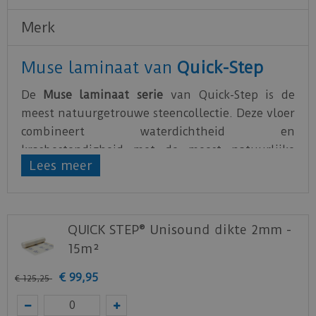
Merk
Muse laminaat van
Quick-Step
De
Muse laminaat serie
van Quick-Step is de
meest natuurgetrouwe steencollectie. Deze vloer
combineert waterdichtheid en
krasbestendigheid met de meest natuurlijke
Lees meer
prints en kleurvariaties. Deze tegel laminaat
vloeren zijn op verschillende manieren te
leggen, zoals in steensverband of wildverband.
QUICK STEP® Unisound dikte 2mm -
Wanneer je een laminaatvloer plaatst, is het van
15m²
essentieel belang om de juiste ondervloer te
kiezen. Naast het creëren van een vlakke basis,
€
99
,
95
€
125
,
25
biedt het ook een uitstekende akoestische en
thermische isolatie en dempt het kraakgeluiden.