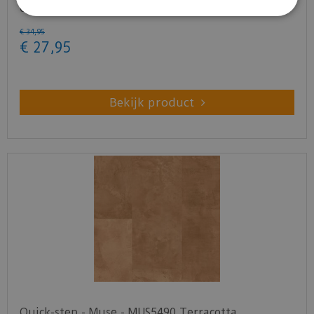
04956 (Lamin…
€
34
,
95
€
27
,
95
Bekijk product
Quick-step - Muse - MUS5490 Terracotta