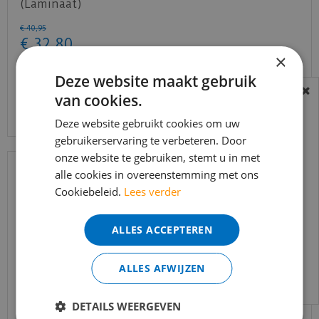
(Laminaat)
€
40
,
95
€
32
,
80
×
Deze website maakt gebruik
van cookies.
Bekijk product
BEREIKBAARHEID
In verband met de vakantie periode zijn wij
Deze website gebruikt cookies om uw
gebruikerservaring te verbeteren. Door
t/m 14 augustus telefonisch helaas niet
onze website te gebruiken, stemt u in met
bereikbaar.
alle cookies in overeenstemming met ons
Bestelling worden uiteraard verwerkt
Cookiebeleid.
Lees verder
echter iets minder snel dan wat je van ons
gewend bent.
ALLES ACCEPTEREN
Voor vragen kan je ons bereiken via
email:
info@merkvloerenwinkel.nl
ALLES AFWIJZEN
DETAILS WEERGEVEN
Douwes Dekker - Enthousiast - Tegel vanille 4V