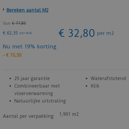
Bereken aantal M2
Van
€
77
,
85
€
32
,
80
€
62
,
35
per m2
per stuk
Nu met 19% korting
-
€
15
,
50
25 jaar garantie
Waterafstotend
Combineerbaar met
Klik
vloerverwarming
Natuurlijke uitstraling
1,901 m2
Aantal per verpakking