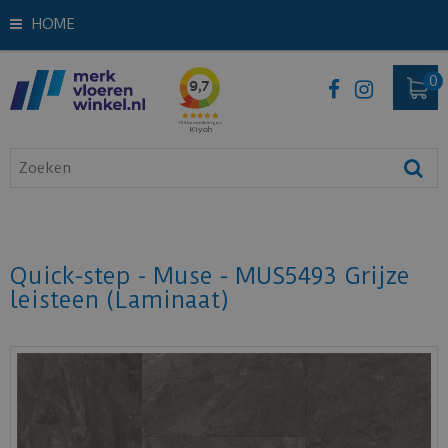
HOME
Quick-step - Muse - MUS5493 Grijze
leisteen (Laminaat)