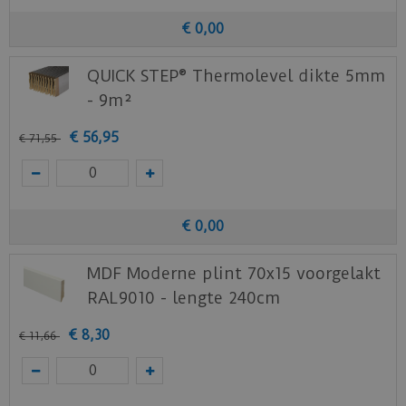
€
0
,
00
QUICK STEP® Thermolevel dikte 5mm
- 9m²
€
56
,
95
€
71
,
55
€
0
,
00
MDF Moderne plint 70x15 voorgelakt
RAL9010 - lengte 240cm
€
8
,
30
€
11
,
66