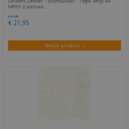
Douwes Dekker - Enthousiast - Tegel anijs 4V
04955 (Laminaa…
€
34
,
95
€
27
,
95
Bekijk product