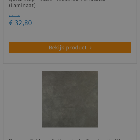
(Laminaat)
€
40
,
95
€
32
,
80
Bekijk product