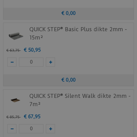
Bovendien biedt je ondervloer een uitstekende
bescherming tegen opstijgend vocht.
€
0
,
00
Klik
hier
voor de leginstructies van de
Quick-
QUICK STEP® Basic Plus dikte 2mm -
Step
laminaat vloeren.
15m²
Staal aanvragen
€
50
,
95
€
63
,
75
Benieuwd hoe deze nieuwe vloer eruit ziet bij je
nieuwe of huidige meubels? Vraag dan
nu
hier
een staal op van deze vloer bij Quick-
Step.
€
0
,
00
QUICK STEP® Silent Walk dikte 2mm -
7m²
€
67
,
95
€
85
,
75