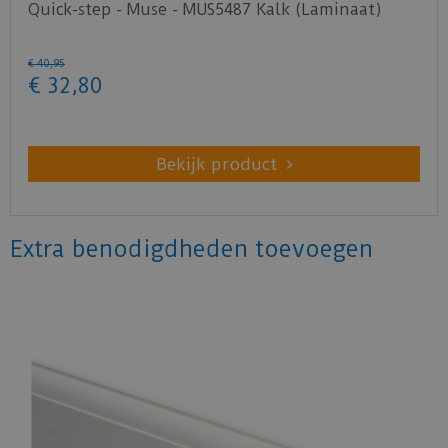
Quick-step - Muse - MUS5487 Kalk (Laminaat)
€
40
,
95
€
32
,
80
Bekijk product
Extra benodigdheden toevoegen