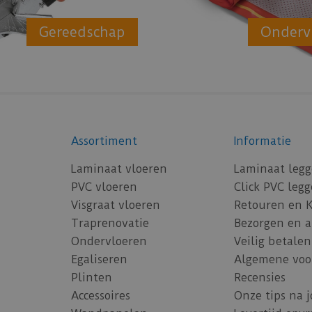
Gereedschap
Onderv
Assortiment
Informatie
Laminaat vloeren
Laminaat leg
PVC vloeren
Click PVC leg
Visgraat vloeren
Retouren en 
Traprenovatie
Bezorgen en 
Ondervloeren
Veilig betalen
Egaliseren
Algemene voo
Plinten
Recensies
Accessoires
Onze tips na 