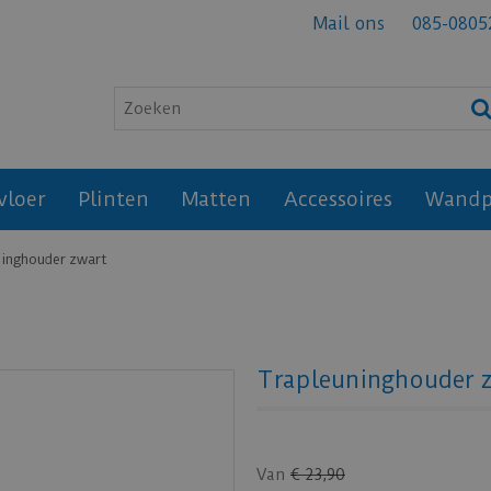
Mail ons
085-0805
vloer
Plinten
Matten
Accessoires
Wandp
inghouder zwart
Trapleuninghouder 
Van
€
23
,
90