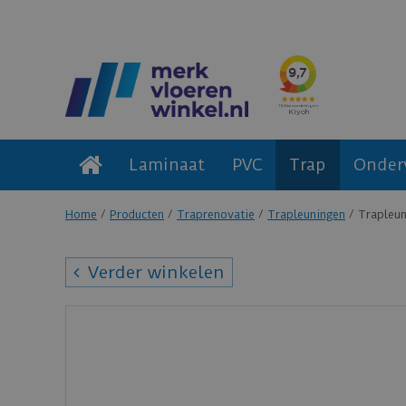
Laminaat
PVC
Trap
Onder
Home
Producten
Traprenovatie
Trapleuningen
Trapleun
Verder winkelen