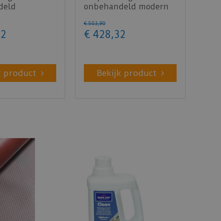
deld
onbehandeld modern
at 40x60mm
50x65mm 300cm
€
503
,
90
2
€
428
,
32
k product
Bekijk product