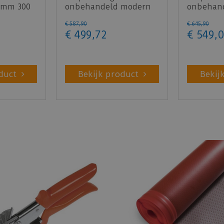
 mm 300
onbehandeld modern
onbehan
50x65mm 350cm
sleutelg
€
587
,
90
€
645
,
90
350cm
€
499
,
72
€
549
,
0
duct
Bekijk product
Bekij