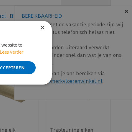
ncl. BTW)
€
20
,
30
BEREIKBAARHEID
In verband met de vakantie periode zijn wij
×
t/m 14 augustus telefonisch helaas niet
bereikbaar.
 website te
Bestelling worden uiteraard verwerkt
Lees verder
echter iets minder snel dan wat je van ons
gewend bent.
ACCEPTEREN
Voor vragen kan je ons bereiken via
email:
info@merkvloerenwinkel.nl
ing eik
Trapleuning eiken