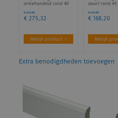
onbehandeld rond 40
zwart rond 45
mm 350 cm
cm
€
323
,
90
€
197
,
90
€
275
,
32
€
168
,
20
Bekijk product
Bekijk pro
Extra benodigdheden toevoegen