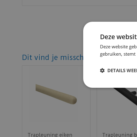
Deze websit
Deze website geb
gebruiken, stemt
Dit vind je misschien ook mooi!
DETAILS WE
Trapleuning eiken
Trapleuning b