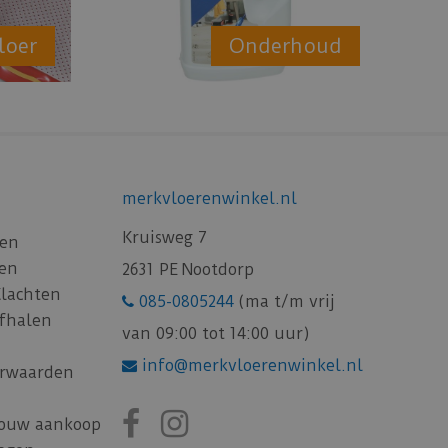
loer
Onderhoud
merkvloerenwinkel.nl
Kruisweg 7
gen
gen
2631 PE Nootdorp
Klachten
085-0805244
(ma t/m vrij
afhalen
van 09:00 tot 14:00 uur)
info@merkvloerenwinkel.nl
rwaarden
jouw aankoop