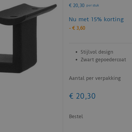
€
20
,
30
per stuk
Nu met 15% korting
-
€
3
,
60
Stijlvol design
Zwart gepoedercoat
Aantal per verpakking
€
20
,
30
Bestel