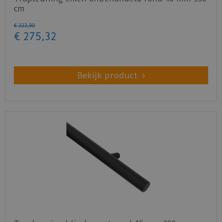
cm
€
323
,
90
€
275
,
32
Bekijk product