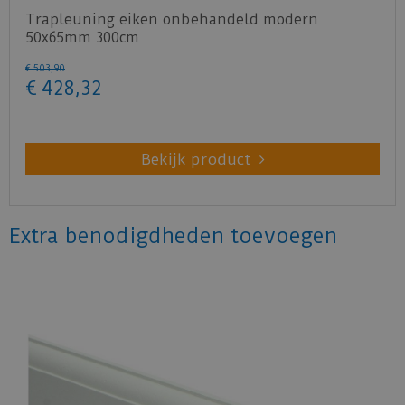
Trapleuning eiken onbehandeld modern
50x65mm 300cm
€
503
,
90
€
428
,
32
Bekijk product
Extra benodigdheden toevoegen