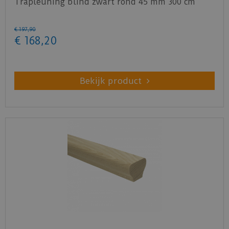
Trapleuning blind zwart rond 45 mm 300 cm
€
197
,
90
€
168
,
20
Bekijk product