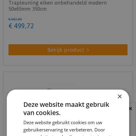
Trapleuning eiken onbehandeld modern
50x65mm 350cm
€
587
,
90
€
499
,
72
Bekijk product
×
Deze website maakt gebruik
van cookies.
BEREIKBAARHEID
In verband met de vakantie periode zijn wij
Deze website gebruikt cookies om uw
gebruikerservaring te verbeteren. Door
t/m 14 augustus telefonisch helaas niet