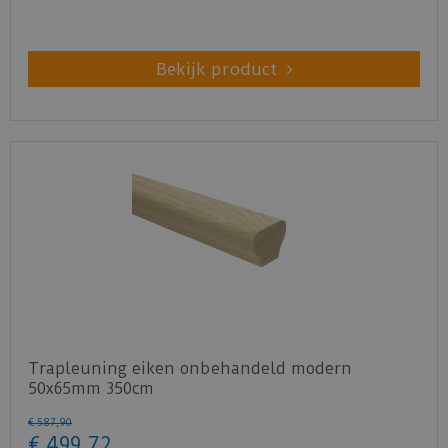
Bekijk product
Trapleuning eiken onbehandeld modern
50x65mm 350cm
€
587
,
90
€
499
,
72