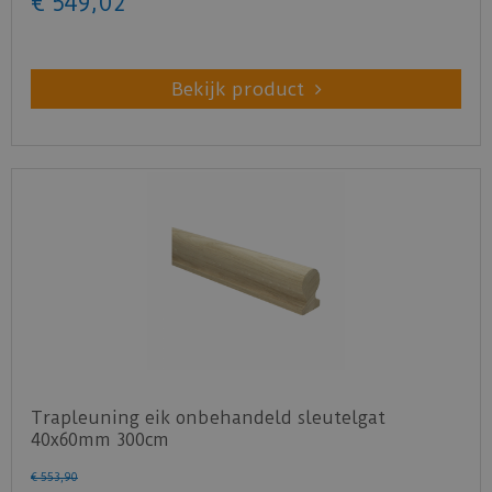
€
549
,
02
Bekijk product
Trapleuning eik onbehandeld sleutelgat
40x60mm 300cm
€
553
,
90