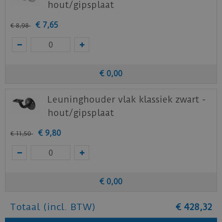
hout/gipsplaat
€
7
,
65
€
8
,
98
€
0
,
00
Leuninghouder vlak klassiek zwart -
hout/gipsplaat
€
9
,
80
€
11
,
50
€
0
,
00
Totaal (incl. BTW)
€
428
,
32