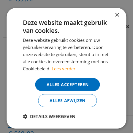
×
Deze website maakt gebruik
Bekijk product
van cookies.
BEREIKBAARHEID
In verband met de vakantie periode zijn wij
Deze website gebruikt cookies om uw
gebruikerservaring te verbeteren. Door
t/m 14 augustus telefonisch helaas niet
onze website te gebruiken, stemt u in met
bereikbaar.
alle cookies in overeenstemming met ons
Bestelling worden uiteraard verwerkt
Cookiebeleid.
Lees verder
echter iets minder snel dan wat je van ons
gewend bent.
ALLES ACCEPTEREN
Voor vragen kan je ons bereiken via
email:
info@merkvloerenwinkel.nl
ALLES AFWIJZEN
Trapleuning eik onbehandeld sleutelgat
DETAILS WEERGEVEN
40x60mm 350cm
€
645
,
90