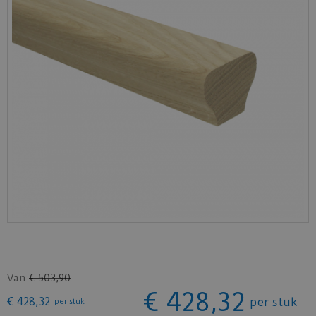
Van
€
503
,
90
€
428
,
32
€
428
,
32
per stuk
per stuk