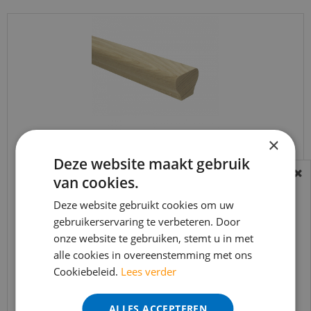
×
Deze website maakt gebruik
Trapleuning eiken onbehandeld modern
van cookies.
BEREIKBAARHEID
50x65mm 300cm
In verband met de vakantie periode zijn wij
Deze website gebruikt cookies om uw
€
503
,
90
gebruikerservaring te verbeteren. Door
€
428
,
32
t/m 14 augustus telefonisch helaas niet
onze website te gebruiken, stemt u in met
bereikbaar.
alle cookies in overeenstemming met ons
Bestelling worden uiteraard verwerkt
Cookiebeleid.
Lees verder
echter iets minder snel dan wat je van ons
Bekijk product
gewend bent.
ALLES ACCEPTEREN