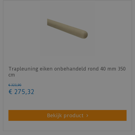
Trapleuning eiken onbehandeld rond 40 mm 350
cm
€
323
,
90
€
275
,
32
Bekijk product