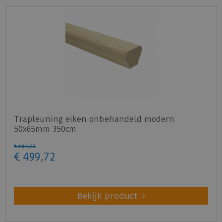
Trapleuning eiken onbehandeld modern
50x65mm 350cm
€
587
,
90
€
499
,
72
Bekijk product