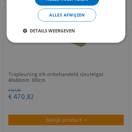
Voor vragen kan je ons bereiken via
email:
info@merkvloerenwinkel.nl
ALLES AFWIJZEN
DETAILS WEERGEVEN
Trapleuning eik onbehandeld sleutelgat
40x60mm 300cm
€
553
,
90
€
470
,
82
Bekijk product