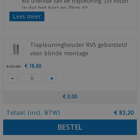
elk uiteinde van de trapleuning. Dit houdt
in dat het hart op 20cm zit.
Lees meer
Bij leuningen met meer dan 2 houders
worden de overige gaten evenredig
verdeeld over de lengte.
Wij raden aan de gaten af te tekenen met
Trapleuninghouder RVS geborsteld
de houders geschroefd in de trapleuning,
zo ben je zeker van de juiste hoek en
voor blinde montage
passing van de houder.
€
18
,
60
€
21
,
90
€
0
,
00
Totaal (incl. BTW)
€
83
,
20