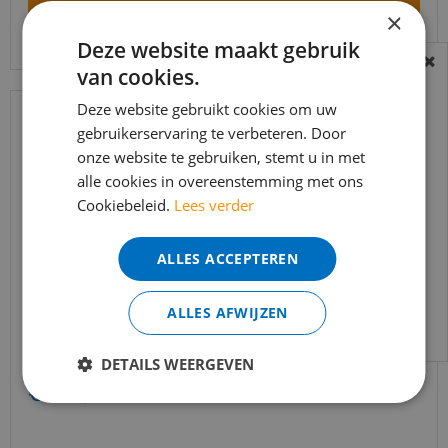
×
Bekijk product
Deze website maakt gebruik
van cookies.
BEREIKBAARHEID
In verband met de vakantie periode zijn wij
Deze website gebruikt cookies om uw
t/m 14 augustus telefonisch helaas niet
gebruikerservaring te verbeteren. Door
onze website te gebruiken, stemt u in met
bereikbaar.
alle cookies in overeenstemming met ons
Bestelling worden uiteraard verwerkt
Cookiebeleid.
Lees verder
echter iets minder snel dan wat je van ons
gewend bent.
ALLES ACCEPTEREN
Voor vragen kan je ons bereiken via
email:
info@merkvloerenwinkel.nl
ALLES AFWIJZEN
Trapleuning eik onbehandeld sleutelgat
40x60mm 350cm
DETAILS WEERGEVEN
€
645
,
90
€
549
,
02