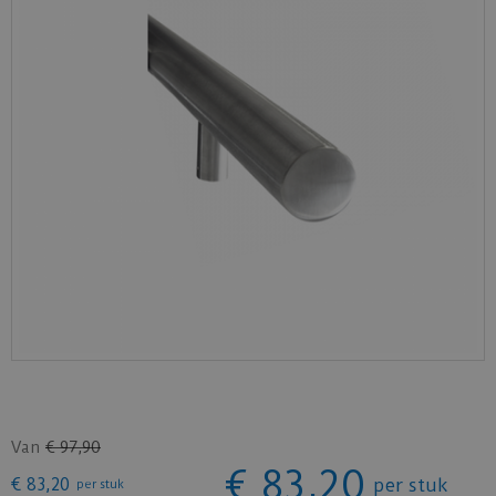
Van
€
97
,
90
€
83
,
20
€
83
,
20
per stuk
per stuk