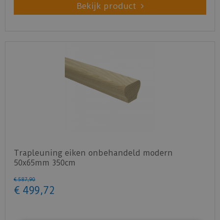
Bekijk product
Trapleuning eiken onbehandeld modern
50x65mm 350cm
€
587
,
90
€
499
,
72