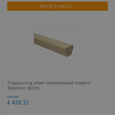
Bekijk product
Trapleuning eiken onbehandeld modern
50x65mm 300cm
€
503
,
90
€
428
,
32