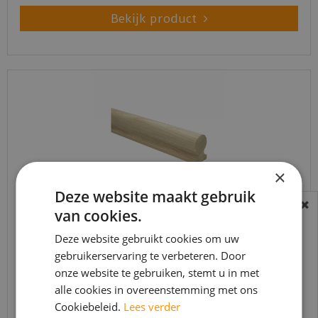
Bekijk product
×
Deze website maakt gebruik
van cookies.
BEREIKBAARHEID
Trapleuning eik onbehandeld sleutelgat
In verband met de vakantie periode zijn wij
Deze website gebruikt cookies om uw
40x60mm 350cm
t/m 14 augustus telefonisch helaas niet
gebruikerservaring te verbeteren. Door
€
645
,
90
onze website te gebruiken, stemt u in met
bereikbaar.
€
549
,
02
alle cookies in overeenstemming met ons
Bestelling worden uiteraard verwerkt
Cookiebeleid.
Lees verder
echter iets minder snel dan wat je van ons