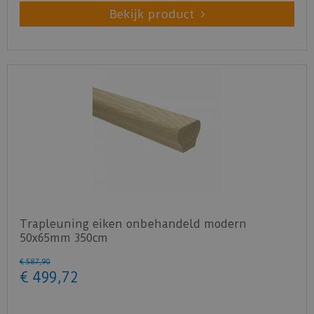
Bekijk product
Trapleuning eiken onbehandeld modern
50x65mm 350cm
€
587
,
90
€
499
,
72